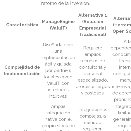
retorno de la inversión.
Alternativa 1
Alterna
ManageEngine
(Solución
Característica
(Herram
(ValuIT)
Empresarial
Open So
Tradicional)
Alt
Diseñada para
Requiere
dependen
una
amplios
conocim
implementación
recursos de
técni
ágil y guiada
Complejidad de
consultoría y
intern
por partners
Implementación
personal
configu
locales como
especializado,
manu
ValuIT, con
procesos largos
intensiva
interfaces
y costosos.
de apren
intuitivas.
pronunc
Amplia
Integra
Integraciones
integración
limita
complejas, a
nativa con el
general
menudo
propio stack de
requi
requieren