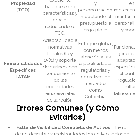
excelente
Propiedad
y
en
balance entre
(TCO)
personalización,
implemen
características y
impactando el
mantenim
precio,
presupuesto a
personal
reduciendo el
largo plazo.
y sopo
TCO.
Adaptabilidad a
Enfoque global,
normativas
Funciona
con menos
locales (Ley
genérica
atención a las
1581) y soporte
adaptac
Funcionalidades
especificidades
de partners con
específic
Específicas
regulatorias y
conocimiento
el con
LATAM
operativas de
de las
regulat
mercados
necesidades
cultu
como
empresariales
latinoame
Colombia.
de la región.
Errores Comunes (y Cómo
Evitarlos)
Falta de Visibilidad Completa de Activos:
El error
de no descubrir y registrar todos los activos, dejando