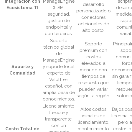
Integración con
ManageEngine
scripti
desarrollo
Ecosistema TI
(ITSM,
desarro
personalizado o
seguridad,
medida
conectores
gestión de
sopo
adicionales de
endpoints) y
comuni
alto costo.
con terceros.
variab
Soporte
Soporte
Principa
técnico global
premium con
sopo
de
costos
comunit
ManageEngine
elevados, a
foros
Soporte y
y soporte local
menudo con
document
Comunidad
experto de
tiempos de
sin garan
ValuIT en
respuesta que
tiempo
español, con
pueden variar
respue
amplia base de
según la región.
soluci
conocimientos.
Licenciamiento
Altos costos
Bajos co
flexible y
iniciales de
licencia in
transparente,
licenciamiento,
pero a
con un
Costo Total de
mantenimiento
costos o