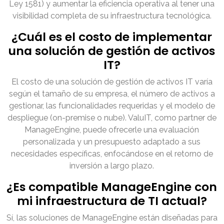
Ley 1581) y aumentar la eficiencia operativa al tener una
visibilidad completa de su infraestructura tecnológica.
¿Cuál es el costo de implementar
una solución de gestión de activos
IT?
El costo de una solución de gestión de activos IT varía
según el tamaño de su empresa, el número de activos a
gestionar, las funcionalidades requeridas y el modelo de
despliegue (on-premise o nube). ValuIT, como partner de
ManageEngine, puede ofrecerle una evaluación
personalizada y un presupuesto adaptado a sus
necesidades específicas, enfocándose en el retorno de
inversión a largo plazo.
¿Es compatible ManageEngine con
mi infraestructura de TI actual?
Sí, las soluciones de ManageEngine están diseñadas para