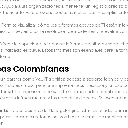
):
Ayuda a las organizaciones a mantener un registro preciso de
 fabricante. Esto previene costosas multas por incumplimiento 
:
Permite visualizar cómo los diferentes activos de TI están in
 gestión de cambios, la resolución de incidentes y la evaluación
frece la capacidad de generar informes detallados sobre el e
tros indicadores clave. Estos informes son esenciales para la to
terna.
esas Colombianas
n partner como ValuIT significa acceso a soporte técnico y cons
. Esto es crucial para una implementación exitosa y un uso co
Local:
La experiencia de ValuIT en el mercado colombiano pe
des de la infraestructura y las normativas locales. Se asegura u
ente:
Las soluciones de ManageEngine están diseñadas para i
mpresas, desde directorios activos hasta sistemas de monitoreo
ón.