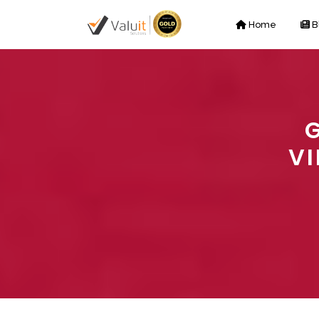
Home
B
G
VI