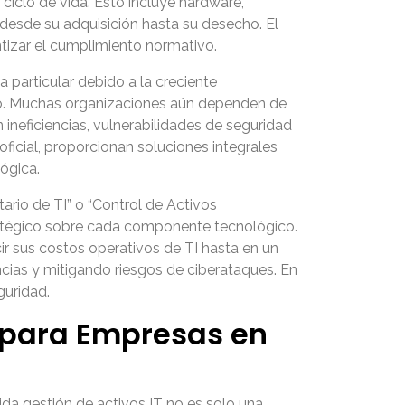
 ciclo de vida. Esto incluye hardware,
, desde su adquisición hasta su desecho. El
antizar el cumplimiento normativo.
 particular debido a la creciente
io. Muchas organizaciones aún dependen de
ineficiencias, vulnerabilidades de seguridad
ficial, proporcionan soluciones integrales
ógica.
ario de TI” o “Control de Activos
tratégico sobre cada componente tecnológico.
r sus costos operativos de TI hasta en un
cias y mitigando riesgos de ciberataques. En
guridad.
T para Empresas en
da gestión de activos IT no es solo una