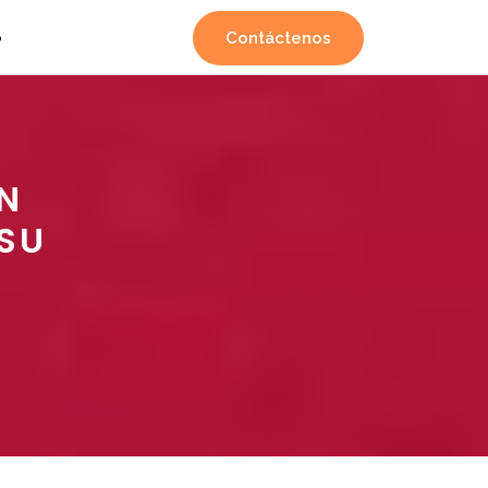
Contáctenos
o
EN
 SU