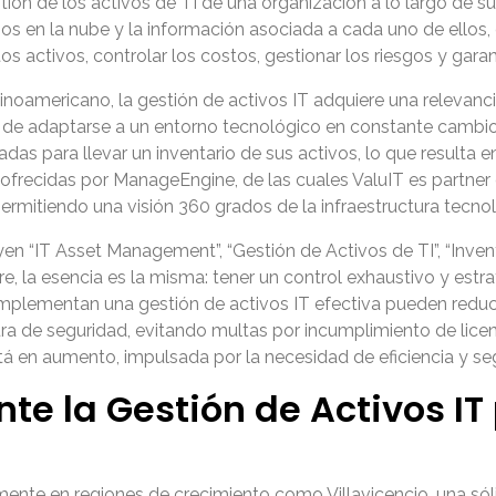
ión de los activos de TI de una organización a lo largo de su
icios en la nube y la información asociada a cada uno de ellos
tos activos, controlar los costos, gestionar los riesgos y gar
oamericano, la gestión de activos IT adquiere una relevancia
as de adaptarse a un entorno tecnológico en constante camb
 para llevar un inventario de sus activos, lo que resulta en 
frecidas por ManageEngine, de las cuales ValuIT es partner o
ermitiendo una visión 360 grados de la infraestructura tecnol
en “IT Asset Management”, “Gestión de Activos de TI”, “Invent
e, la esencia es la misma: tener un control exhaustivo y es
mplementan una gestión de activos IT efectiva pueden reduci
ra de seguridad, evitando multas por incumplimiento de licen
tá en aumento, impulsada por la necesidad de eficiencia y se
nte la Gestión de Activos I
ente en regiones de crecimiento como Villavicencio, una sóli