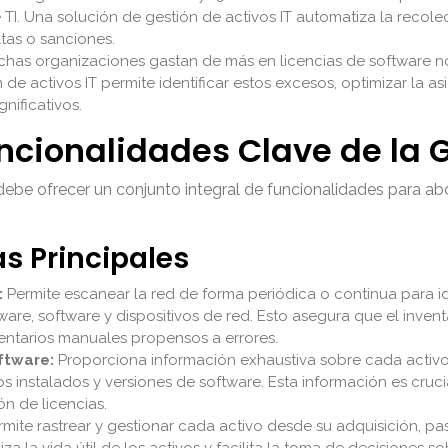
 TI. Una solución de gestión de activos IT automatiza la recol
tas o sanciones.
has organizaciones gastan de más en licencias de software no
 de activos IT permite identificar estos excesos, optimizar la 
nificativos.
ncionalidades Clave de la G
debe ofrecer un conjunto integral de funcionalidades para abo
as Principales
:
Permite escanear la red de forma periódica o continua para i
re, software y dispositivos de red. Esto asegura que el invent
entarios manuales propensos a errores.
ftware:
Proporciona información exhaustiva sobre cada activ
s instalados y versiones de software. Esta información es cruci
ón de licencias.
mite rastrear y gestionar cada activo desde su adquisición, p
iza la vida útil de los activos y facilita la toma de decisiones