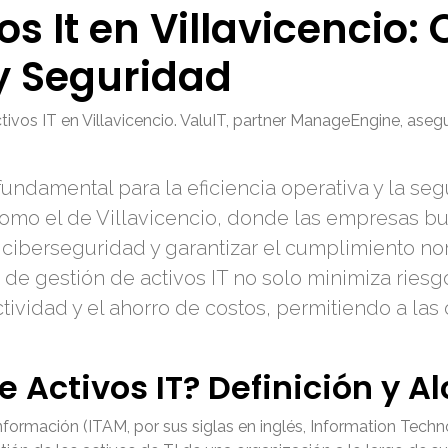
os It en Villavicencio:
 y Seguridad
tivos IT en Villavicencio. ValuIT, partner ManageEngine, asegu
 fundamental para la eficiencia operativa y la s
omo el de Villavicencio, donde las empresas bu
 ciberseguridad y garantizar el cumplimiento nor
de gestión de activos IT no solo minimiza riesgo
ividad y el ahorro de costos, permitiendo a las
e Activos IT? Definición y A
Información (ITAM, por sus siglas en inglés, Information Te