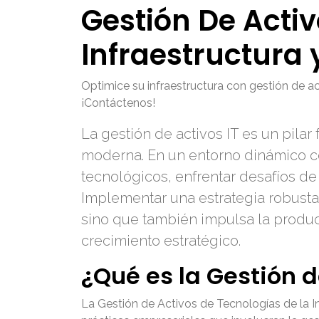
Gestión De Activ
Infraestructura
Optimice su infraestructura con gestión de ac
¡Contáctenos!
La gestión de activos IT es un pilar
moderna. En un entorno dinámico c
tecnológicos, enfrentar desafíos de
Implementar una estrategia robusta 
sino que también impulsa la product
crecimiento estratégico.
¿Qué es la Gestión d
La Gestión de Activos de Tecnologías de la 