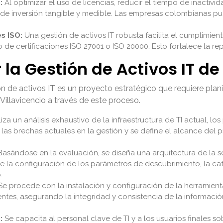
:
Al optimizar el uso de licencias, reducir el tiempo de inactivi
o de inversión tangible y medible. Las empresas colombianas pu
s ISO:
Una gestión de activos IT robusta facilita el cumplimien
de certificaciones ISO 27001 o ISO 20000. Esto fortalece la repu
a Gestión de Activos IT de
 de activos IT es un proyecto estratégico que requiere plani
Villavicencio a través de este proceso.
iza un análisis exhaustivo de la infraestructura de TI actual, lo
s, las brechas actuales en la gestión y se define el alcance del
asándose en la evaluación, se diseña una arquitectura de la s
ye la configuración de los parámetros de descubrimiento, la ca
.
e procede con la instalación y configuración de la herramienta d
ntes, asegurando la integridad y consistencia de la información.
:
Se capacita al personal clave de TI y a los usuarios finales s