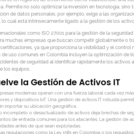
a. Permite no solo optimizar la inversión en tecnología, sin
ción de datos personales, por ejemplo, exige a las organizac
s, lo cual está intrínsecamente ligado a la gestión de los ac
ernacionales como ISO 27001 para la gestión de la seguridad 
para muchas empresas que buscan competir globalmente o tra
tificaciones, ya que proporciona la visibilidad y el control 
os de uso comunes en Colombia incluyen la optimización de li
cidentes de seguridad al identificar rápidamente los activos a
e los equipos.
elve la Gestión de Activos IT
resas modernas operan con una fuerza laboral cada vez más di
es y dispositivos IoT. Una gestión de activos IT robusta permit
in importar su ubicación geográfica.
o incompleto o desactualizado de activos deja brechas de segu
tos de entrada comunes para los atacantes. La gestión de acti
ilidades antes de que sean explotadas.
as regulaciones como la Ley 1581 en Colombia o los requisitos 