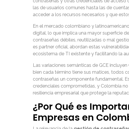
contraseñas y otras credenciales de acceso de
las de usuarios comunes hasta las de cuentas
acceder a los recursos necesarios y que est
En el mercado colombiano y latinoamericano
digital, lo que implica una mayor superficie
contraseñas débiles, reutilizadas o mal ges
es partner oficial, abordan estas vulnerabili
ecosistema de TI existente y facilitando la au
Las variaciones semánticas de GCE incluyen G
bien cada término tiene sus matices, todos c
contraseñas un componente fundamental. Estad
credenciales comprometidas, y Colombia no e
resiliencia empresarial que protege la reputa
¿Por Qué es Importa
Empresas en Colom
La relevancia de la
gestión de contraseña