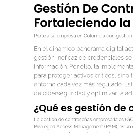
Gestión De Cont
Fortaleciendo la
Proteja su empresa en Colombia con gestión 
En el dinámico panorama digital ac
gestión ineficaz de credenciales se
información. Por ello, la implement
para proteger activos críticos, sin
entorno cada vez más regulado. Est
de ciberseguridad y optimizar la adm
¿Qué es gestión de 
La gestión de contraseñas empresariales (G
Privileged Access Management (PAM), es un co