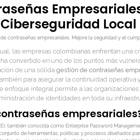
raseñas Empresariale
 Ciberseguridad Local
de contraseñas empresariales. Mejore la seguridad y el cum
tual, las empresas colombianas enfrentan una c
 ha convertido en uno de los puntos más vulnera
ación de una sólida
gestión de contraseñas empr
o también para asegurar la continuidad operativa
e enfoque integral permite a las organizaciones
inistración de identidades en toda su infraestru
contraseñas empresariales
CE), también conocida como Enterprise Password Managemen
njunto de herramientas, políticas y procesos diseñados para 