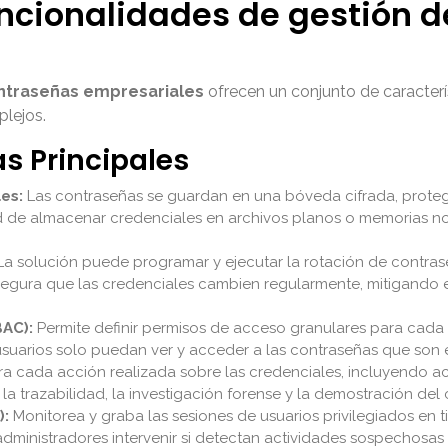
uncionalidades de gestión 
ntraseñas empresariales
ofrecen un conjunto de caracterí
lejos.
as Principales
es:
Las contraseñas se guardan en una bóveda cifrada, prote
ad de almacenar credenciales en archivos planos o memorias n
a solución puede programar y ejecutar la rotación de contrase
 asegura que las credenciales cambien regularmente, mitigando 
BAC):
Permite definir permisos de acceso granulares para cada 
usuarios solo puedan ver y acceder a las contraseñas que son 
ra cada acción realizada sobre las credenciales, incluyendo ac
 la trazabilidad, la investigación forense y la demostración de
):
Monitorea y graba las sesiones de usuarios privilegiados en 
 administradores intervenir si detectan actividades sospechosas 