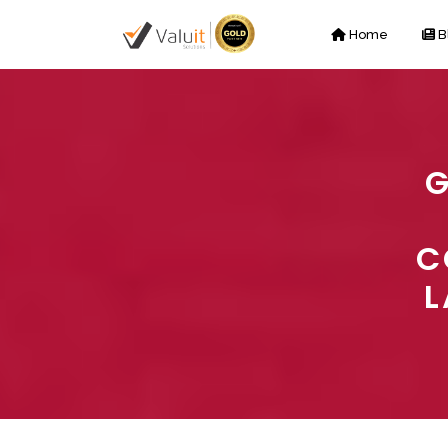
Home
B
G
C
L