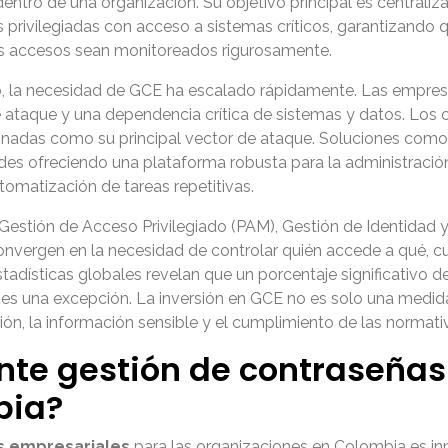
ntro de una organización. Su objetivo principal es centraliza
 privilegiadas con acceso a sistemas críticos, garantizando 
os accesos sean monitoreados rigurosamente.
, la necesidad de GCE ha escalado rápidamente. Las empres
 de ataque y una dependencia crítica de sistemas y datos. Lo
tionadas como su principal vector de ataque. Soluciones co
dades ofreciendo una plataforma robusta para la administraci
tomatización de tareas repetitivas.
estión de Acceso Privilegiado (PAM), Gestión de Identidad y
onvergen en la necesidad de controlar quién accede a qué, c
ísticas globales revelan que un porcentaje significativo de
s una excepción. La inversión en GCE no es solo una medida 
ción, la información sensible y el cumplimiento de las normati
nte gestión de contraseña
bia?
s empresariales
para las organizaciones en Colombia es in