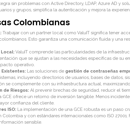
tegra sin problemas con Active Directory, LDAP, Azure AD y solu
uarios y grupos, simplifica la autenticación y mejora la experienc
esas Colombianas
:
Trabajar con un partner local como ValuIT significa tener acc
 colombianos. Esto garantiza una comunicación fluida y una res
Local:
ValuIT comprende las particularidades de la infraestruc
ntación que se ajustan a las necesidades específicas de su e
mpacto operativo.
 Existentes:
Las soluciones de
gestión de contraseñas empr
stemas, incluyendo directorios de usuarios, bases de datos, si
ión se complemente con su infraestructura actual, maximizando 
n de Riesgos:
Al prevenir brechas de seguridad, reducir el tie
 la GCE ofrece un retorno de inversión tangible. Menos incident
yor confianza del cliente.
res ISO:
La implementación de una GCE robusta es un paso cruc
n Colombia y con estándares internacionales como ISO 27001. F
nformación sensible.