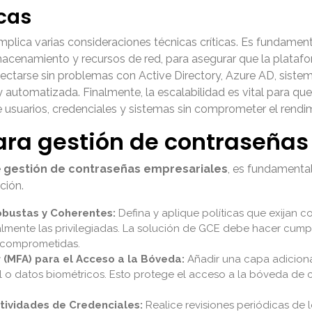
cas
ica varias consideraciones técnicas críticas. Es fundamental
 almacenamiento y recursos de red, para asegurar que la plat
nectarse sin problemas con Active Directory, Azure AD, siste
 automatizada. Finalmente, la escalabilidad es vital para que
usuarios, credenciales y sistemas sin comprometer el rendim
ara gestión de contraseñas
e
gestión de contraseñas empresariales
, es fundamental
ción.
obustas y Coherentes:
Defina y aplique políticas que exijan c
lmente las privilegiadas. La solución de GCE debe hacer cumpl
 comprometidas.
 (MFA) para el Acceso a la Bóveda:
Añadir una capa adiciona
l o datos biométricos. Esto protege el acceso a la bóveda de c
tividades de Credenciales:
Realice revisiones periódicas de lo