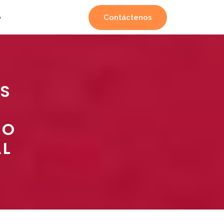
Contáctenos
o
AS
DO
AL