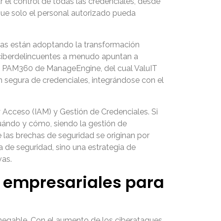
r el control de todas las credenciales, desde
que solo el personal autorizado pueda
as están adoptando la transformación
s ciberdelincuentes a menudo apuntan a
mo PAM360 de ManageEngine, del cual ValuIT
ón segura de credenciales, integrándose con el
 Acceso (IAM) y Gestión de Credenciales. Si
uándo y cómo, siendo la gestión de
 las brechas de seguridad se originan por
de seguridad, sino una estrategia de
vas.
s empresariales para
negable. Con el aumento de los ciberataques