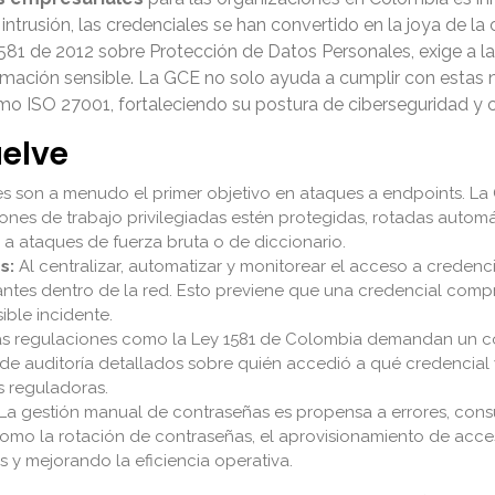
e intrusión, las credenciales se han convertido en la joya de 
y 1581 de 2012 sobre Protección de Datos Personales, exige 
rmación sensible. La GCE no solo ayuda a cumplir con estas n
 ISO 27001, fortaleciendo su postura de ciberseguridad y co
uelve
s son a menudo el primer objetivo en ataques a endpoints. La
ciones de trabajo privilegiadas estén protegidas, rotadas auto
a ataques de fuerza bruta o de diccionario.
s:
Al centralizar, automatizar y monitorear el acceso a credenci
antes dentro de la red. Esto previene que una credencial comp
ible incidente.
s regulaciones como la Ley 1581 de Colombia demandan un con
de auditoría detallados sobre quién accedió a qué credencial 
s reguladoras.
La gestión manual de contraseñas es propensa a errores, cons
omo la rotación de contraseñas, el aprovisionamiento de acceso
s y mejorando la eficiencia operativa.