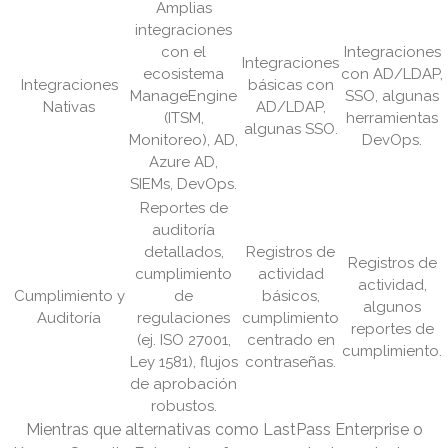
Amplias
integraciones
con el
Integraciones
Integraciones
ecosistema
con AD/LDAP,
Integraciones
básicas con
ManageEngine
SSO, algunas
Nativas
AD/LDAP,
(ITSM,
herramientas
algunas SSO.
Monitoreo), AD,
DevOps.
Azure AD,
SIEMs, DevOps.
Reportes de
auditoría
detallados,
Registros de
Registros de
cumplimiento
actividad
actividad,
Cumplimiento y
de
básicos,
algunos
Auditoría
regulaciones
cumplimiento
reportes de
(ej. ISO 27001,
centrado en
cumplimiento.
Ley 1581), flujos
contraseñas.
de aprobación
robustos.
Mientras que alternativas como LastPass Enterprise o