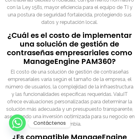
con la Ley 1581, mayor eficiencia para el equipo de TI y
una postura de seguridad fortalecida, protegiendo sus
datos y reputación local.
¿Cuál es el costo de implementar
una solución de gestión de
contraseñas empresariales como
ManageEngine PAM360?
El costo de una solución de gestión de contraseñas
empresariales varía según el tamaño de la empresa, el
número de usuarios, la complejidad de la infraestructura
y las funcionalidades específicas requeridas. ValuIT
ofrece evaluaciones personalizadas para determinar la
solución más adecuada y un presupuesto transparente,
asegurando una inversión optimizada para su negocio en
Contáctenos
Colombia.
¿Es compatible ManageEngine