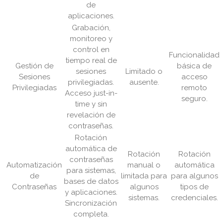
de
aplicaciones.
Grabación,
monitoreo y
control en
Funcionalidad
tiempo real de
Gestión de
básica de
sesiones
Limitado o
Sesiones
acceso
privilegiadas.
ausente.
Privilegiadas
remoto
Acceso just-in-
seguro.
time y sin
revelación de
contraseñas.
Rotación
automática de
Rotación
Rotación
contraseñas
Automatización
manual o
automática
para sistemas,
de
limitada para
para algunos
bases de datos
Contraseñas
algunos
tipos de
y aplicaciones.
sistemas.
credenciales.
Sincronización
completa.