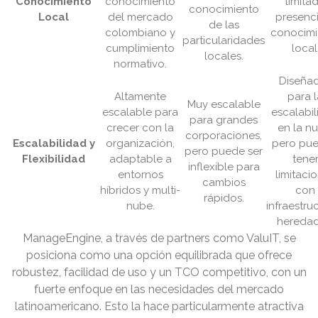
Conocimiento
conocimiento
limita
conocimiento
Local
del mercado
presenc
de las
colombiano y
conocimi
particularidades
cumplimiento
local
locales.
normativo.
Diseña
Altamente
para l
Muy escalable
escalable para
escalabi
para grandes
crecer con la
en la nu
corporaciones,
Escalabilidad y
organización,
pero pu
pero puede ser
Flexibilidad
adaptable a
tene
inflexible para
entornos
limitaci
cambios
híbridos y multi-
con
rápidos.
nube.
infraestru
heredad
ManageEngine, a través de partners como ValuIT, se
posiciona como una opción equilibrada que ofrece
robustez, facilidad de uso y un TCO competitivo, con un
fuerte enfoque en las necesidades del mercado
latinoamericano. Esto la hace particularmente atractiva