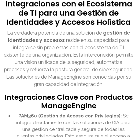
Integraciones con el Ecosistema
de TI para una Gestión de
Identidades y Accesos Holística
La verdadera potencia de una solución de
gestión de
identidades y accesos
reside en su capacidad para
integrarse sin problemas con el ecosistema de TI
existente de una organización. Esta interconexión permite
una visión unificada de la seguridad, automatiza
procesos y refuerza la postura general de ciberseguridad.
Las soluciones de ManageEngine son conocidas por su
gran capacidad de integración.
Integraciones Clave con Productos
ManageEngine
PAM360 (Gestión de Acceso con Privilegios):
Se
integra directamente con las soluciones de GIA para
una gestión centralizada y segura de todas las
cuentas privilegiadas. Esto asegura que el acceso a