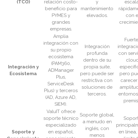
(TCO)
relación costo-
y
escal
beneficio para
mantenimiento
rápidam
PYMES y
elevados.
con e
grandes
crecimie
empresas.
Amplia
Fuert
integración con
Integración
integrac
su propio
profunda
con servi
ecosistema
dentro de su
clou
(PAM360,
Integración y
propia suite,
específi
ADManager
Ecosistema
pero puede ser
pero pu
Plus,
restrictiva con
carecer
ServiceDesk
soluciones de
amplitu
Plus) y terceros
terceros.
entornos
(AD, Azure AD,
premis
SIEM).
ValuIT ofrece
Soporte global,
soporte técnico
Sopor
a menudo en
especializado
principal
inglés, con
Soporte y
en español,
en línea,
menos