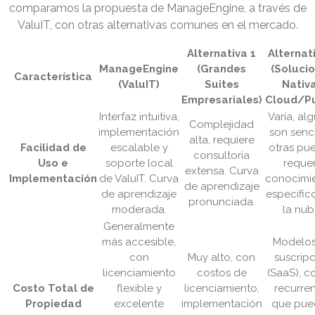
comparamos la propuesta de ManageEngine, a través de
ValuIT, con otras alternativas comunes en el mercado.
Alternativa 1
Alternat
ManageEngine
(Grandes
(Soluci
Característica
(ValuIT)
Suites
Nativ
Empresariales)
Cloud/Pu
Interfaz intuitiva,
Varía, al
Complejidad
implementación
son senci
alta, requiere
Facilidad de
escalable y
otras pu
consultoría
Uso e
soporte local
requer
extensa. Curva
Implementación
de ValuIT. Curva
conocimi
de aprendizaje
de aprendizaje
específic
pronunciada.
moderada.
la nub
Generalmente
más accesible,
Modelos
con
Muy alto, con
suscrip
licenciamiento
costos de
(SaaS), c
Costo Total de
flexible y
licenciamiento,
recurre
Propiedad
excelente
implementación
que pue