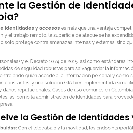
nte la Gestión de Identida
bia?
de identidades y accesos
es más que una ventaja competiti
ión y el trabajo remoto, la superficie de ataque se ha expandi
no solo protege contra amenazas internas y externas, sino qu
sonales) y el Decreto 1074 de 2015, así como estándares int
idas de seguridad robustas para salvaguardar la informació
 controlando quién accede a la información personal y cómo s
 son constantes, y una solución GIA bien implementada simplif
 y daños reputacionales. Casos de uso comunes en Colombia
es, así como la administración de identidades para proveedo
mpresa.
uelve la Gestión de Identidades
ibuidas:
Con el teletrabajo y la movilidad, los endpoints (portá