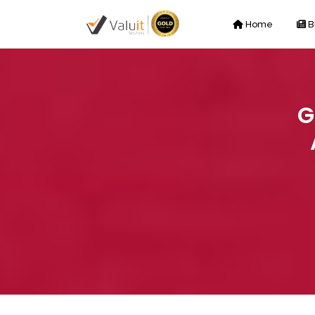
Home
B
G