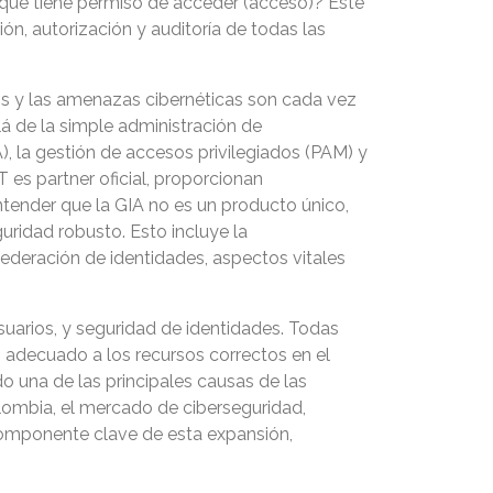
a qué tiene permiso de acceder (acceso)? Este
ón, autorización y auditoría de todas las
os y las amenazas cibernéticas son cada vez
lá de la simple administración de
), la gestión de accesos privilegiados (PAM) y
 es partner oficial, proporcionan
entender que la GIA no es un producto único,
ridad robusto. Esto incluye la
 federación de identidades, aspectos vitales
suarios, y seguridad de identidades. Todas
 adecuado a los recursos correctos en el
 una de las principales causas de las
lombia, el mercado de ciberseguridad,
n componente clave de esta expansión,