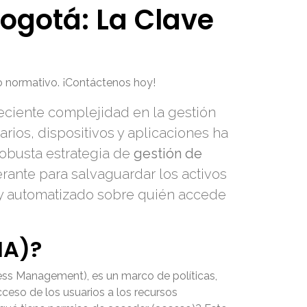
ogotá: La Clave
o normativo. ¡Contáctenos hoy!
eciente complejidad en la gestión
arios, dispositivos y aplicaciones ha
robusta estrategia de
gestión de
rante para salvaguardar los activos
r y automatizado sobre quién accede
IA)?
ss Management), es un marco de políticas,
cceso de los usuarios a los recursos