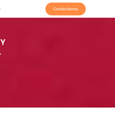
Contáctenos
o
 Y
A