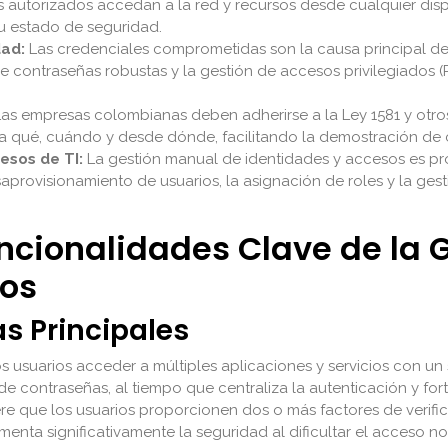
s autorizados accedan a la red y recursos desde cualquier disp
su estado de seguridad.
dad:
Las credenciales comprometidas son la causa principal de 
 de contraseñas robustas y la gestión de accesos privilegiados 
as empresas colombianas deben adherirse a la Ley 1581 y otro
a qué, cuándo y desde dónde, facilitando la demostración de c
esos de TI:
La gestión manual de identidades y accesos es p
provisionamiento de usuarios, la asignación de roles y la gest
uncionalidades Clave de la 
sos
as Principales
s usuarios acceder a múltiples aplicaciones y servicios con un
 de contraseñas, al tiempo que centraliza la autenticación y for
e que los usuarios proporcionen dos o más factores de verif
menta significativamente la seguridad al dificultar el acceso n