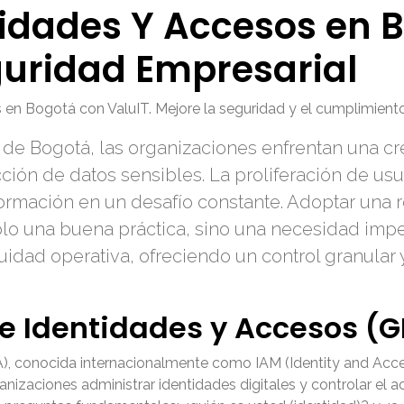
tidades Y Accesos en B
guridad Empresarial
 en Bogotá con ValuIT. Mejore la seguridad y el cumplimient
 de Bogotá, las organizaciones enfrentan una cr
cción de datos sensibles. La proliferación de usu
formación en un desafío constante. Adoptar una 
olo una buena práctica, sino una necesidad impe
nuidad operativa, ofreciendo un control granula
de Identidades y Accesos (G
), conocida internacionalmente como IAM (Identity and Acce
nizaciones administrar identidades digitales y controlar el a