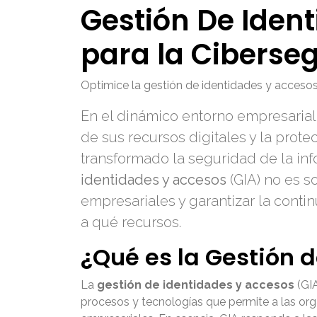
Gestión De Iden
para la Ciberse
Optimice la gestión de identidades y accesos
En el dinámico entorno empresarial
de sus recursos digitales y la prote
transformado la seguridad de la in
identidades y accesos
(GIA) no es s
empresariales y garantizar la conti
a qué recursos.
¿Qué es la Gestión 
La
gestión de identidades y accesos
(GIA
procesos y tecnologías que permite a las orga