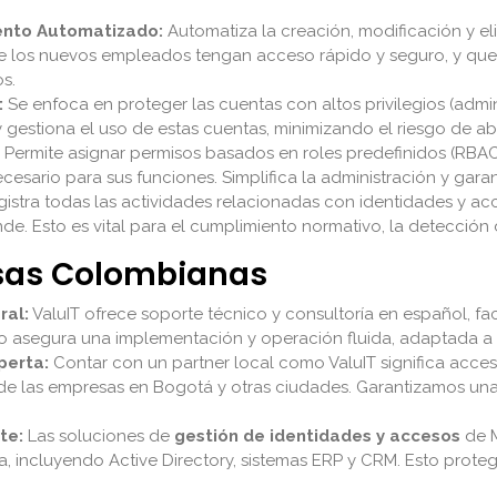
ento Automatizado:
Automatiza la creación, modificación y el
que los nuevos empleados tengan acceso rápido y seguro, y qu
s.
:
Se enfoca en proteger las cuentas con altos privilegios (admi
 y gestiona el uso de estas cuentas, minimizando el riesgo de 
Permite asignar permisos basados en roles predefinidos (RBAC
esario para sus funciones. Simplifica la administración y garant
istra todas las actividades relacionadas con identidades y a
. Esto es vital para el cumplimiento normativo, la detección d
esas Colombianas
ral:
ValuIT ofrece soporte técnico y consultoría en español, fa
to asegura una implementación y operación fluida, adaptada a
perta:
Contar con un partner local como ValuIT significa acc
 de las empresas en Bogotá y otras ciudades. Garantizamos una
te:
Las soluciones de
gestión de identidades y accesos
de M
, incluyendo Active Directory, sistemas ERP y CRM. Esto protege 