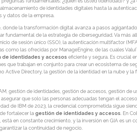
s preguntas fundamentales: ¿quién es usted (identidad)? y ¿
almacenamiento de identidades digitales hasta la autenticaci
s y datos de la empresa.
, donde la transformación digital avanza a pasos agigantad
ilar fundamental de la estrategia de ciberseguridad. Va más al
icio de sesión único (SSO), la autenticación multifactor (MFA
as como las ofrecidas por ManageEngine, de las cuales ValuIT
n de identidades y accesos
eficiente y segura. Es crucial 
es que trabajan en conjunto para crear un ecosistema de segu
 Active Directory, la gestión de la identidad en la nube y la
AM, gestión de identidades, gestión de accesos, gestión de u
de asegurar que solo las personas adecuadas tengan el acceso
dad de IBM de 2023, la credencial comprometida sigue siendo
de fortalecer la
gestión de identidades y accesos
. En Co
a, está en constante crecimiento, y la inversión en GIA es u
garantizar la continuidad de negocio.