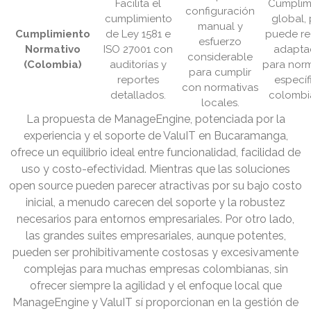
Facilita el
Cumplim
configuración
cumplimiento
global,
manual y
Cumplimiento
de Ley 1581 e
puede re
esfuerzo
Normativo
ISO 27001 con
adapta
considerable
(Colombia)
auditorías y
para norm
para cumplir
reportes
específ
con normativas
detallados.
colombi
locales.
La propuesta de ManageEngine, potenciada por la
experiencia y el soporte de ValuIT en Bucaramanga,
ofrece un equilibrio ideal entre funcionalidad, facilidad de
uso y costo-efectividad. Mientras que las soluciones
open source pueden parecer atractivas por su bajo costo
inicial, a menudo carecen del soporte y la robustez
necesarios para entornos empresariales. Por otro lado,
las grandes suites empresariales, aunque potentes,
pueden ser prohibitivamente costosas y excesivamente
complejas para muchas empresas colombianas, sin
ofrecer siempre la agilidad y el enfoque local que
ManageEngine y ValuIT sí proporcionan en la gestión de