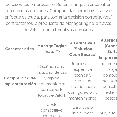
accesos, las empresas en Bucaramanga se encuentran
con diversas opciones. Comparar las características y el
enfoque es crucial para tomar la decisión correcta. Aquí,
contrastamos la propuesta de ManageEngine, a través
de ValuIT, con alternativas comunes.
Alternat
Alternativa 1
ManageEngine
(Gran
Característica
(Solución
(ValuIT)
Suit
Open Source)
Empresar
Requiere alta
Implemen
Diseñada para
experticia
larga
facilidad de uso
técnica y
complej
Complejidad de
y rápida
recursos
menudo
Implementación
implementación,
internos para
consult
con soporte
configuración y
exter
local de ValuIT.
mantenimiento.
costos
Costo
Bajo costo
competitivo,
inicial, pero
Muy alto
excelente