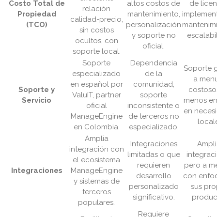
Costo Total de
altos costos de
de licen
relación
Propiedad
mantenimiento,
implement
calidad-precio,
(TCO)
personalización
mantenimi
sin costos
y soporte no
escalabi
ocultos, con
oficial.
soporte local.
Soporte
Dependencia
Soporte g
especializado
de la
a men
en español por
comunidad,
Soporte y
costoso
ValuIT, partner
soporte
Servicio
menos e
oficial
inconsistente o
en neces
ManageEngine
de terceros no
local
en Colombia.
especializado.
Amplia
Integraciones
Ampli
integración con
limitadas o que
integrac
el ecosistema
requieren
pero a m
Integraciones
ManageEngine
desarrollo
con enfo
y sistemas de
personalizado
sus pro
terceros
significativo.
produc
populares.
Requiere