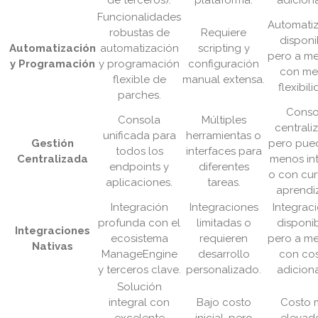
de terceros).
plataforma.
adiciona
Funcionalidades
Automati
robustas de
Requiere
disponi
Automatización
automatización
scripting y
pero a m
y Programación
y programación
configuración
con me
flexible de
manual extensa.
flexibil
parches.
Conso
Consola
Múltiples
centrali
unificada para
herramientas o
Gestión
pero pue
todos los
interfaces para
Centralizada
menos int
endpoints y
diferentes
o con cu
aplicaciones.
tareas.
aprendiz
Integración
Integraciones
Integrac
profunda con el
limitadas o
disponib
Integraciones
ecosistema
requieren
pero a m
Nativas
ManageEngine
desarrollo
con co
y terceros clave.
personalizado.
adiciona
Solución
integral con
Bajo costo
Costo 