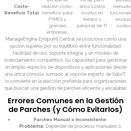
excelente
inicial, pero
elevado
Costo-
relación costo-
altos costos
menudo
Beneficio Total
beneficio para
ocultos en
funcional
PYMES y
tiempo y
modula
grandes
personal de TI.
costos
empresas.
ManageEngine Endpoint Central se posiciona como una
opción superior por su equilibrio entre funcionalidad,
facilidad de uso, soporte integral y un modelo de
licenciamiento competitivo. Su capacidad para gestionar
un amplio espectro de dispositivos y aplicaciones desde
una única consola, sumado al soporte experto de ValuIT,
lo convierte en la elección preferida para organizaciones
que buscan una gestión de parches eficiente y escalable.
Errores Comunes en la Gestión
de Parches (y Cómo Evitarlos)
Parcheo Manual o Inconsistente:
Problema:
Depender de procesos manuales o