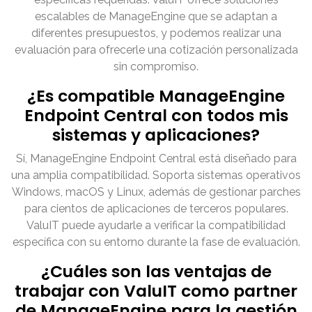
escalables de ManageEngine que se adaptan a
diferentes presupuestos, y podemos realizar una
evaluación para ofrecerle una cotización personalizada
sin compromiso.
¿Es compatible ManageEngine
Endpoint Central con todos mis
sistemas y aplicaciones?
Sí, ManageEngine Endpoint Central está diseñado para
una amplia compatibilidad. Soporta sistemas operativos
Windows, macOS y Linux, además de gestionar parches
para cientos de aplicaciones de terceros populares.
ValuIT puede ayudarle a verificar la compatibilidad
específica con su entorno durante la fase de evaluación.
¿Cuáles son las ventajas de
trabajar con ValuIT como partner
de ManageEngine para la gestión