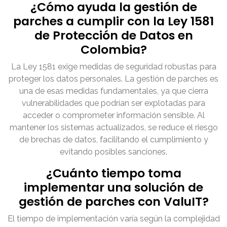
¿Cómo ayuda la gestión de
parches a cumplir con la Ley 1581
de Protección de Datos en
Colombia?
La Ley 1581 exige medidas de seguridad robustas para
proteger los datos personales. La gestión de parches es
una de esas medidas fundamentales, ya que cierra
vulnerabilidades que podrían ser explotadas para
acceder o comprometer información sensible. Al
mantener los sistemas actualizados, se reduce el riesgo
de brechas de datos, facilitando el cumplimiento y
evitando posibles sanciones.
¿Cuánto tiempo toma
implementar una solución de
gestión de parches con ValuIT?
El tiempo de implementación varía según la complejidad