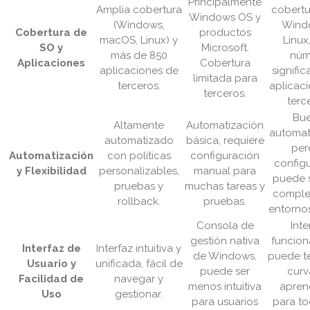
Principalmente
Amplia cobertura
cobertu
Windows OS y
(Windows,
Wind
Cobertura de
productos
macOS, Linux) y
Linux
SO y
Microsoft.
más de 850
núm
Aplicaciones
Cobertura
aplicaciones de
signific
limitada para
terceros.
aplicac
terceros.
terc
Bu
Altamente
Automatización
automat
automatizado
básica, requiere
per
Automatización
con políticas
configuración
config
y Flexibilidad
personalizables,
manual para
puede 
pruebas y
muchas tareas y
comple
rollback.
pruebas.
entornos
Consola de
Inte
gestión nativa
funcion
Interfaz de
Interfaz intuitiva y
de Windows,
puede t
Usuario y
unificada, fácil de
puede ser
curv
Facilidad de
navegar y
menos intuitiva
apren
Uso
gestionar.
para usuarios
para to