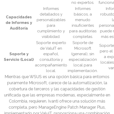
no expertos.
funciona
Informes
Informes
Info
detallados y
básicos, a
robusto
Capacidades
personalizables
menudo
l
de Informes y
para
insuficientes
persona
Auditoría
cumplimiento y
para auditorías
puede r
visibilidad.
completas.
más es
Soporte experto
Soporte de
Soporte
de ValuIT en
Microsoft
pero el
Soporte y
español,
(general), sin
a exp
Servicio (Local)
consultoría y
especialización
locale
acompañamiento
local para
var
local.
implementación.
Mientras que WSUS es una opción básica para entornos
puramente Microsoft, carece de la automatización, la
cobertura de terceros y las capacidades de gestión
unificada que las empresas modernas, especialmente en
Colombia, requieren. Ivanti ofrece una solución más
completa, pero ManageEngine Patch Manager Plus,
implementado por ValuIT, proporciona una combinación