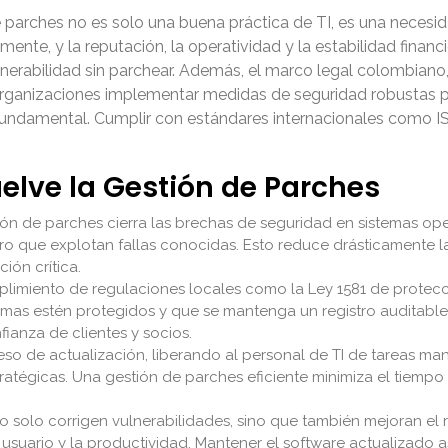
 parches no es solo una buena práctica de TI, es una necesid
nte, y la reputación, la operatividad y la estabilidad fina
erabilidad sin parchear. Además, el marco legal colombiano,
organizaciones implementar medidas de seguridad robustas pa
fundamental. Cumplir con estándares internacionales como I
uelve la Gestión de Parches
ón de parches cierra las brechas de seguridad en sistemas ope
o que explotan fallas conocidas. Esto reduce drásticamente la
ión crítica.
mplimiento de regulaciones locales como la Ley 1581 de protec
emas estén protegidos y que se mantenga un registro auditable 
fianza de clientes y socios.
o de actualización, liberando al personal de TI de tareas manu
tratégicas. Una gestión de parches eficiente minimiza el tiempo
 solo corrigen vulnerabilidades, sino que también mejoran el r
 usuario y la productividad. Mantener el software actualizado 