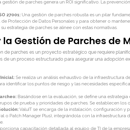
la gestión de parches genera un ROI significativo. La prevenció
SO 27001:
Una gestión de parches robusta es un pilar fundamen
1 de Protección de Datos Personales y para obtener o mantener
su estrategia de parches se alinee con estas normativas.
la Gestión de Parches de M
 de parches es un proyecto estratégico que requiere planifi
vés de un proceso estructurado para asegurar una adopción exi
nicial:
Se realiza un análisis exhaustivo de la infraestructura de
ara identificar los puntos de riesgo y las necesidades específica
Parcheo:
Basándose en la evaluación, se define una estrategia 
rupos de prueba y prioridades de parches. Se establecen los o
Solución:
ValuIT se encarga de la instalación, configuración y
 o Patch Manager Plus), integrándola con la infraestructura de
e.
porciona capacitación detallada al equipo de TI de la empres