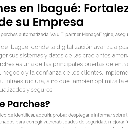
es en Ibagué: Fortale
 de su Empresa
parches automatizada. ValuIT, partner ManageEngine, asegura
 de Ibagué, donde la digitalización avanza a pa
eger sus sistemas y datos de las crecientes amena
ches es una de las principales puertas de entr
egocio y la confianza de los clientes. Implemen
u infraestructura, sino que también optimiza la e
ualizados y seguros.
de Parches?
o de identificar, adquirir, probar, desplegar e informar sobre
ñados para corregir vulnerabilidades de seguridad, mejorar f