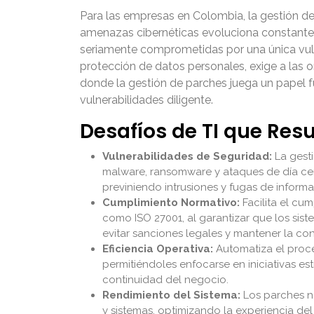
Para las empresas en Colombia, la gestión de
amenazas cibernéticas evoluciona constanteme
seriamente comprometidas por una única vuln
protección de datos personales, exige a las 
donde la gestión de parches juega un papel 
vulnerabilidades diligente.
Desafíos de TI que Res
Vulnerabilidades de Seguridad:
La gesti
malware, ransomware y ataques de día cer
previniendo intrusiones y fugas de informac
Cumplimiento Normativo:
Facilita el cu
como ISO 27001, al garantizar que los sist
evitar sanciones legales y mantener la con
Eficiencia Operativa:
Automatiza el proces
permitiéndoles enfocarse en iniciativas es
continuidad del negocio.
Rendimiento del Sistema:
Los parches no
y sistemas, optimizando la experiencia del