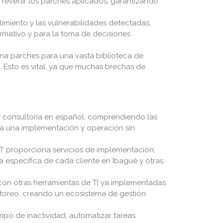
 revertir los parches aplicados, garantizando
imiento y las vulnerabilidades detectadas,
normativo y para la toma de decisiones
ona parches para una vasta biblioteca de
 Esto es vital, ya que muchas brechas de
y consultoría en español, comprendiendo las
ura una implementación y operación sin
T proporciona servicios de implementación,
a específica de cada cliente en Ibagué y otras
con otras herramientas de TI ya implementadas
nitoreo, creando un ecosistema de gestión
empo de inactividad, automatizar tareas