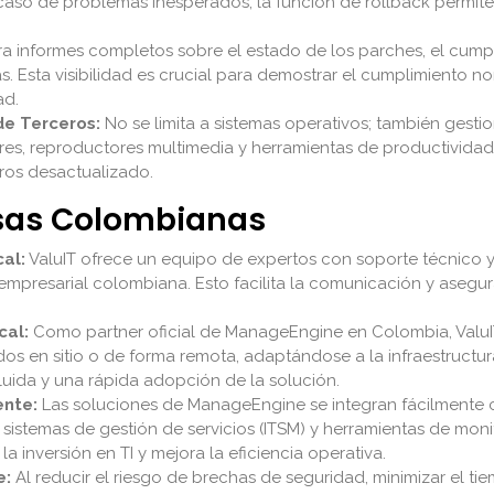
n caso de problemas inesperados, la función de rollback permite
 informes completos sobre el estado de los parches, el cumpl
nas. Esta visibilidad es crucial para demostrar el cumplimiento 
ad.
de Terceros:
No se limita a sistemas operativos; también gesti
s, reproductores multimedia y herramientas de productividad.
ros desactualizado.
esas Colombianas
al:
ValuIT ofrece un equipo de expertos con soporte técnico 
 empresarial colombiana. Esto facilita la comunicación y aseg
cal:
Como partner oficial de ManageEngine en Colombia, ValuI
os en sitio o de forma remota, adaptándose a la infraestructur
luida y una rápida adopción de la solución.
ente:
Las soluciones de ManageEngine se integran fácilmente 
, sistemas de gestión de servicios (ITSM) y herramientas de mo
a inversión en TI y mejora la eficiencia operativa.
e:
Al reducir el riesgo de brechas de seguridad, minimizar el ti