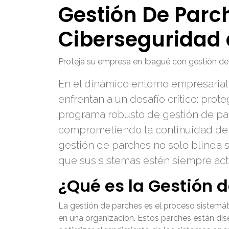
Gestión De Parch
Ciberseguridad
Proteja su empresa en Ibagué con gestión de 
En el dinámico entorno empresarial
enfrentan a un desafío crítico: prot
programa robusto de gestión de par
comprometiendo la continuidad del n
gestión de parches no solo blinda s
que sus sistemas estén siempre act
¿Qué es la Gestión 
La gestión de parches es el proceso sistemátic
en una organización. Estos parches están dise