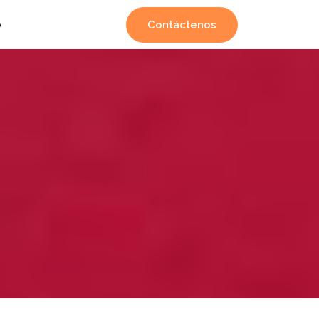
Contáctenos
o
N