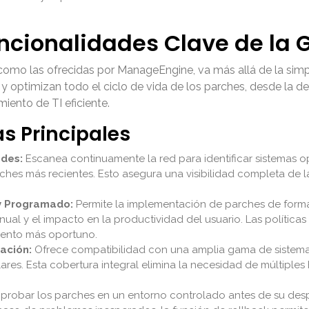
uncionalidades Clave de la 
 como las ofrecidas por ManageEngine, va más allá de la simp
optimizan todo el ciclo de vida de los parches, desde la de
iento de TI eficiente.
as Principales
ades:
Escanea continuamente la red para identificar sistemas op
es más recientes. Esto asegura una visibilidad completa de la
y Programado:
Permite la implementación de parches de form
ual y el impacto en la productividad del usuario. Las política
mento más oportuno.
ación:
Ofrece compatibilidad con una amplia gama de sistema
res. Esta cobertura integral elimina la necesidad de múltiples h
probar los parches en un entorno controlado antes de su despl