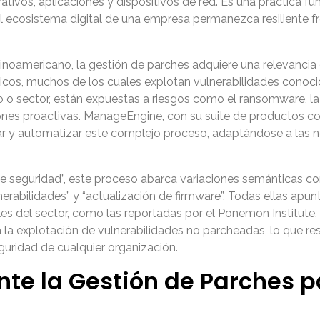
ativos, aplicaciones y dispositivos de red. Es una práctica 
l ecosistema digital de una empresa permanezca resiliente 
noamericano, la gestión de parches adquiere una relevancia 
ticos, muchos de los cuales explotan vulnerabilidades conoci
sector, están expuestas a riesgos como el ransomware, la fu
iones proactivas. ManageEngine, con su suite de productos c
car y automatizar este complejo proceso, adaptándose a las 
e seguridad”, este proceso abarca variaciones semánticas co
nerabilidades” y “actualización de firmware”. Todas ellas ap
bales del sector, como las reportadas por el Ponemon Institute
 la explotación de vulnerabilidades no parcheadas, lo que r
eguridad de cualquier organización.
nte la Gestión de Parches 