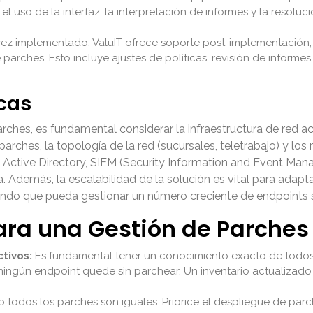
el uso de la interfaz, la interpretación de informes y la res
ez implementado, ValuIT ofrece soporte post-implementación, 
 parches. Esto incluye ajustes de políticas, revisión de infor
cas
rches, es fundamental considerar la infraestructura de red a
 parches, la topología de la red (sucursales, teletrabajo) y l
 Active Directory, SIEM (Security Information and Event Man
 Además, la escalabilidad de la solución es vital para adapta
ando que pueda gestionar un número creciente de endpoints 
ara una Gestión de Parches 
tivos:
Es fundamental tener un conocimiento exacto de todos l
ningún endpoint quede sin parchear. Un inventario actualizado 
 todos los parches son iguales. Priorice el despliegue de par