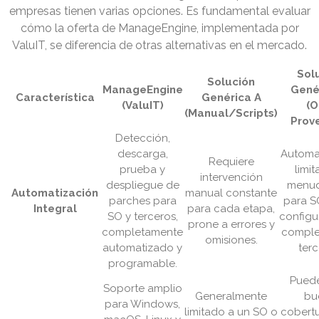
empresas tienen varias opciones. Es fundamental evaluar
cómo la oferta de ManageEngine, implementada por
ValuIT, se diferencia de otras alternativas en el mercado.
Sol
Solución
ManageEngine
Gené
Característica
Genérica A
(ValuIT)
(O
(Manual/Scripts)
Prov
Detección,
descarga,
Automa
Requiere
prueba y
limit
intervención
despliegue de
menud
Automatización
manual constante
parches para
para S
Integral
para cada etapa,
SO y terceros,
configu
prone a errores y
completamente
comple
omisiones.
automatizado y
terc
programable.
Puede
Soporte amplio
Generalmente
bu
para Windows,
limitado a un SO o
cobertu