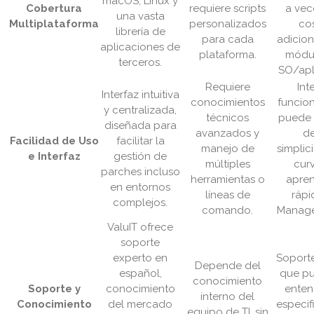
macOS, Linux y
Cobertura
requiere scripts
a vec
una vasta
Multiplataforma
personalizados
co
librería de
para cada
adicion
aplicaciones de
plataforma.
módu
terceros.
SO/apl
Requiere
Int
Interfaz intuitiva
conocimientos
funcion
y centralizada,
técnicos
puede 
diseñada para
avanzados y
de
Facilidad de Uso
facilitar la
manejo de
simplic
e Interfaz
gestión de
múltiples
cur
parches incluso
herramientas o
apren
en entornos
líneas de
rápi
complejos.
comando.
Manage
ValuIT ofrece
soporte
experto en
Soporte
Depende del
español,
que p
conocimiento
Soporte y
conocimiento
enten
interno del
Conocimiento
del mercado
especif
equipo de TI, sin