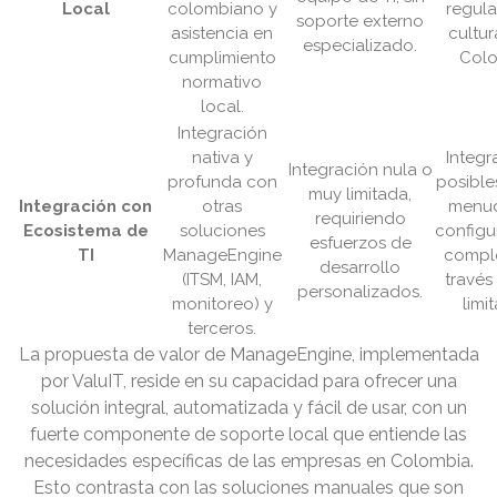
Local
colombiano y
regula
soporte externo
asistencia en
cultur
especializado.
cumplimiento
Colo
normativo
local.
Integración
nativa y
Integr
Integración nula o
profunda con
posible
muy limitada,
Integración con
otras
menu
requiriendo
Ecosistema de
soluciones
configu
esfuerzos de
TI
ManageEngine
comple
desarrollo
(ITSM, IAM,
través
personalizados.
monitoreo) y
limi
terceros.
La propuesta de valor de ManageEngine, implementada
por ValuIT, reside en su capacidad para ofrecer una
solución integral, automatizada y fácil de usar, con un
fuerte componente de soporte local que entiende las
necesidades específicas de las empresas en Colombia.
Esto contrasta con las soluciones manuales que son