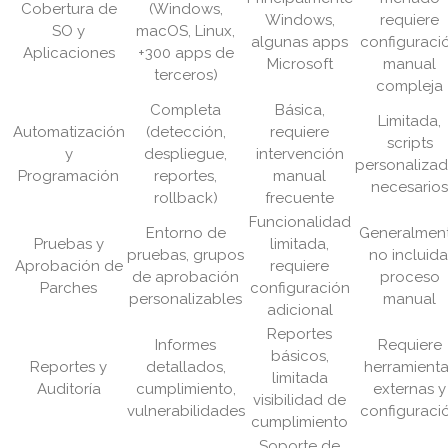
Cobertura de
(Windows,
Windows,
requiere
SO y
macOS, Linux,
algunas apps
configuraci
Aplicaciones
+300 apps de
Microsoft
manual
terceros)
compleja
Completa
Básica,
Limitada,
Automatización
(detección,
requiere
scripts
y
despliegue,
intervención
personaliza
Programación
reportes,
manual
necesario
rollback)
frecuente
Funcionalidad
Entorno de
Generalmen
Pruebas y
limitada,
pruebas, grupos
no incluida
Aprobación de
requiere
de aprobación
proceso
Parches
configuración
personalizables
manual
adicional
Reportes
Informes
Requiere
básicos,
Reportes y
detallados,
herramient
limitada
Auditoría
cumplimiento,
externas y
visibilidad de
vulnerabilidades
configuraci
cumplimiento
Soporte de