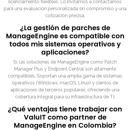
licenciamiento flexibles. Lo invitamos a contactarnos
para una evaluación personalizada sin compromiso y una
cotización precisa.
¿La gestión de parches de
ManageEngine es compatible con
todos mis sistemas operativos y
aplicaciones?
Sí, las soluciones de ManageEngine como Patch
Manager Plus y Endpoint Central son altamente
compatibles. Soportan una amplia gama de sistemas
operativos (Windows, macOS, Linux) y cientos de
aplicaciones de terceros populares, ofreciendo una
cobertura integral para su infraestructura de TI.
¿Qué ventajas tiene trabajar con
ValuIT como partner de
ManageEngine en Colombia?