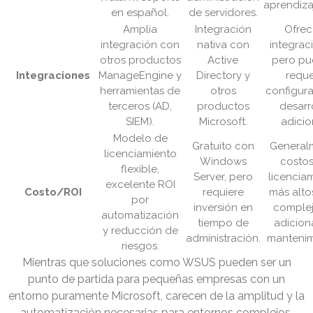
aprendizaj
en español.
de servidores.
Amplia
Integración
Ofre
integración con
nativa con
integrac
otros productos
Active
pero p
Integraciones
ManageEngine y
Directory y
reque
herramientas de
otros
configura
terceros (AD,
productos
desarr
SIEM).
Microsoft.
adicio
Modelo de
Gratuito con
General
licenciamiento
Windows
costos
flexible,
Server, pero
licencia
excelente ROI
Costo/ROI
requiere
más alto
por
inversión en
comple
automatización
tiempo de
adicion
y reducción de
administración.
mantenim
riesgos.
Mientras que soluciones como WSUS pueden ser un
punto de partida para pequeñas empresas con un
entorno puramente Microsoft, carecen de la amplitud y la
automatización necesarias para entornos complejos.