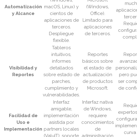
(Windows,
Microsoft
much
Automatización
macOS, Linux) y
(Windows,
aplicacio
y Alcance
cientos de
Office).
tercer
aplicaciones de
Limitado para
Requi
terceros.
aplicaciones
configur
Despliegue
de terceros.
comple
flexible.
Tableros
intuitivos,
Reportes
Repor
informes
básicos sobre
avanza
Visibilidad y
detallados
el estado de
personali
Reportes
sobre estado de
actualización
pero p
parches,
de productos
ser comp
cumplimiento y
Microsoft.
de confi
vulnerabilidades.
Interfaz
Interfaz nativa
Requi
amigable,
de Windows,
expertos
Facilidad de
implementación
requiere
configura
Uso e
asistida por
conocimientos
implement
Implementación
partners locales
de
curva
(ValuIT), soporte
administración