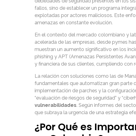
debilidades de seguridad presentes en los si
fallos, sino de establecer un programa integ
explotadas por actores maliciosos. Este en
amenazas en constante evolución.
En el contexto del mercado colombiano y latin
acelerada de las empresas, desde pymes hast
muestran un aumento significativo en los inci
phishing y APT (Amenazas Persistentes Avanza
y financiera de sus clientes, cumpliendo con
La relación con soluciones como las de Man
fundamentales que automatizan gran parte de
implementación de parches y la configuración 
“evaluación de riesgos de seguridad” y “cib
vulnerabilidades
. Según informes del secto
que subraya la urgencia de una estrategia efe
¿Por Qué es Importa