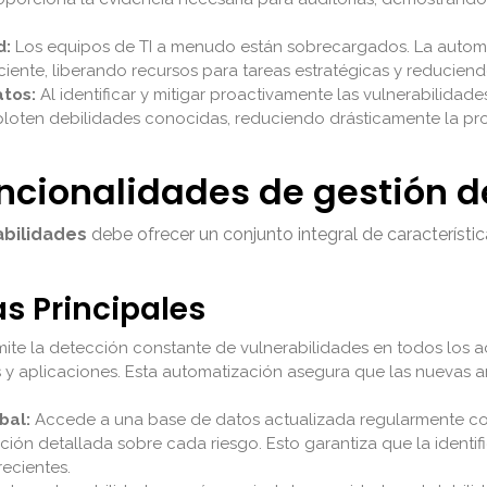
d:
Los equipos de TI a menudo están sobrecargados. La automat
ciente, liberando recursos para tareas estratégicas y reduciend
atos:
Al identificar y mitigar proactivamente las vulnerabilidade
loten debilidades conocidas, reduciendo drásticamente la pr
uncionalidades de gestión d
abilidades
debe ofrecer un conjunto integral de característi
as Principales
ite la detección constante de vulnerabilidades en todos los ac
es y aplicaciones. Esta automatización asegura que las nuevas 
bal:
Accede a una base de datos actualizada regularmente con
ión detallada sobre cada riesgo. Esto garantiza que la identif
ecientes.