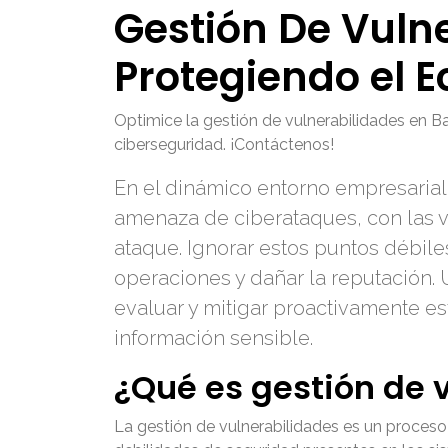
Gestión De Vulne
Protegiendo el 
Optimice la gestión de vulnerabilidades en B
ciberseguridad. ¡Contáctenos!
En el dinámico entorno empresarial 
amenaza de ciberataques, con las v
ataque. Ignorar estos puntos débile
operaciones y dañar la reputación. 
evaluar y mitigar proactivamente es
información sensible.
¿Qué es gestión de 
La gestión de vulnerabilidades es un proceso cí