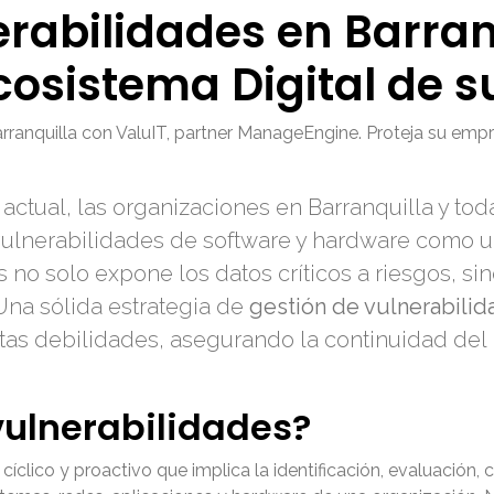
rabilidades en Barran
Ecosistema Digital de 
arranquilla con ValuIT, partner ManageEngine. Proteja su emp
actual, las organizaciones en Barranquilla y to
ulnerabilidades de software y hardware como un
s no solo expone los datos críticos a riesgos, s
Una sólida estrategia de
gestión de vulnerabili
tas debilidades, asegurando la continuidad del 
vulnerabilidades?
clico y proactivo que implica la identificación, evaluación, cl