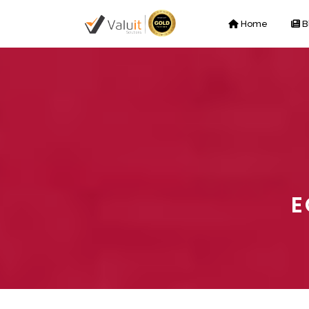
Home
B
E