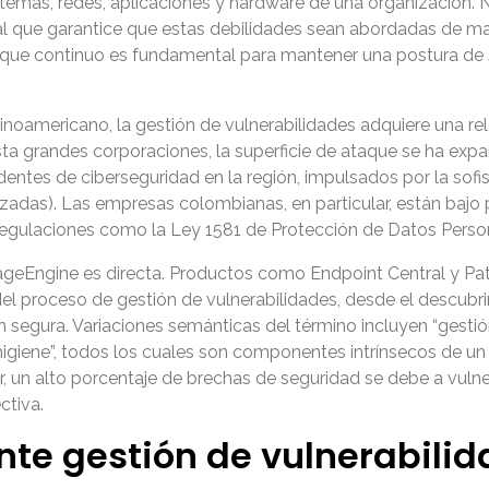
stemas, redes, aplicaciones y hardware de una organización. 
ral que garantice que estas debilidades sean abordadas de m
foque continuo es fundamental para mantener una postura de
oamericano, la gestión de vulnerabilidades adquiere una relev
a grandes corporaciones, la superficie de ataque se ha exp
dentes de ciberseguridad en la región, impulsados por la sof
das). Las empresas colombianas, en particular, están bajo p
 regulaciones como la Ley 1581 de Protección de Datos Perso
ageEngine es directa. Productos como Endpoint Central y Pa
l proceso de gestión de vulnerabilidades, desde el descubri
segura. Variaciones semánticas del término incluyen “gestión 
erhigiene”, todos los cuales son componentes intrínsecos de
r, un alto porcentaje de brechas de seguridad se debe a vuln
ctiva.
nte gestión de vulnerabili