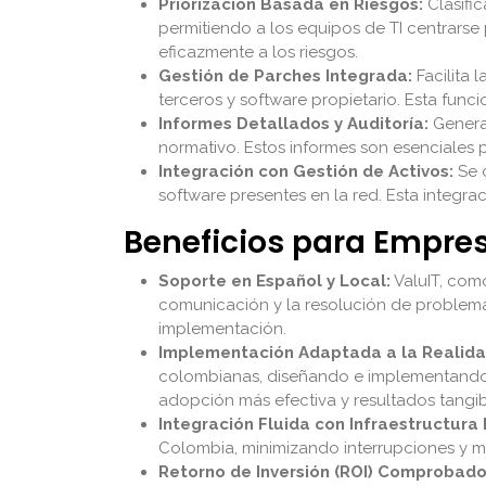
Priorización Basada en Riesgos:
Clasific
permitiendo a los equipos de TI centrarse 
eficazmente a los riesgos.
Gestión de Parches Integrada:
Facilita 
terceros y software propietario. Esta func
Informes Detallados y Auditoría:
Genera 
normativo. Estos informes son esenciales 
Integración con Gestión de Activos:
Se c
software presentes en la red. Esta integr
Beneficios para Empr
Soporte en Español y Local:
ValuIT, como
comunicación y la resolución de problemas 
implementación.
Implementación Adaptada a la Realida
colombianas, diseñando e implementand
adopción más efectiva y resultados tangib
Integración Fluida con Infraestructura 
Colombia, minimizando interrupciones y ma
Retorno de Inversión (ROI) Comprobado