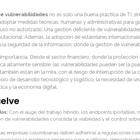
e vulnerabilidades
no es solo una buena práctica de TI, sin
adoptar medidas técnicas, humanas y administrativas para gara
 uso no autorizado. Una gestión deficiente de vulnerabilidad
reputacional. Además, la adopción de estándares internacio
a la seguridad de la información, donde la gestión de vulnerab
ortancia. Desde el sector financiero, donde la protección d
ca altamente sensible, las vulnerabilidades pueden ser la pu
ambién están en la mira, con el riesgo de interrupción de la
e polo de desarrollo tecnológico y logístico, la necesidad de
ica y la economía digital.
uelve
dos:
Con el auge del trabajo híbrido, los endpoints (portátiles, 
n de vulnerabilidades consolida la visibilidad y el control sob
as empresas colombianas deben adherirse a regulaciones como
roporciona la evidencia necesaria para auditorías, demostrand