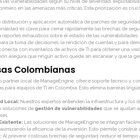
a las vulnerabilidades según su nivel de severidad, explotabili
primero en las amenazas más críticas. Esta priorización es cruc
la distribución y aplicación automática de parches de segurida
ionalidad es clave para cerrar rápidamente las brechas de segur
reportes exhaustivos sobre el estado de las vulnerabilidades, 
para la toma de decisiones, la rendición de cuentas y para demo
onecta con inventarios de activos de TI para obtener una visi
ación asegura que ningún activo quede sin escanear y que la ge
esas Colombianas
 partner local de ManageEngine, ofrece soporte técnico y cons
para equipos de TI en Colombia. Esto elimina barreras lingüísti
d Local:
Nuestros expertos entienden la infraestructura y los 
o soluciones de
gestión de vulnerabilidades
que se ajustan a
les.
Existente:
Las soluciones de ManageEngine se integran fácilm
ximizando la eficiencia de la inversión. Esto permite constru
:
Al prevenir costosas brechas de seguridad, reducir el tiempo de