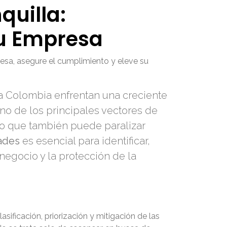
quilla:
su Empresa
resa, asegure el cumplimiento y eleve su
da Colombia enfrentan una creciente
o de los principales vectores de
ino que también puede paralizar
dades
es esencial para identificar,
negocio y la protección de la
asificación, priorización y mitigación de las