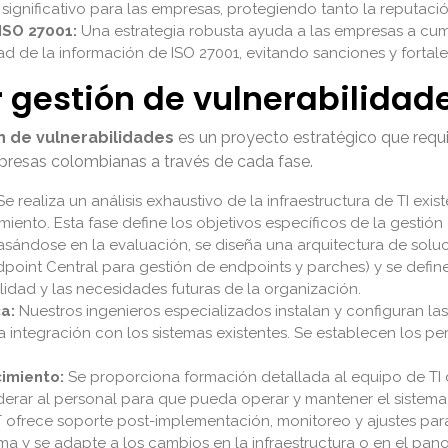
significativo para las empresas, protegiendo tanto la reputació
ISO 27001:
Una estrategia robusta ayuda a las empresas a cump
ad de la información de ISO 27001, evitando sanciones y fortale
gestión de vulnerabilidad
n de vulnerabilidades
es un proyecto estratégico que requi
mpresas colombianas a través de cada fase.
e realiza un análisis exhaustivo de la infraestructura de TI existe
miento. Esta fase define los objetivos específicos de la gestió
sándose en la evaluación, se diseña una arquitectura de soluc
t Central para gestión de endpoints y parches) y se definen 
ilidad y las necesidades futuras de la organización.
a:
Nuestros ingenieros especializados instalan y configuran la
 integración con los sistemas existentes. Se establecen los perf
imiento:
Se proporciona formación detallada al equipo de TI d
oderar al personal para que pueda operar y mantener el sistem
T ofrece soporte post-implementación, monitoreo y ajustes par
a y se adapte a los cambios en la infraestructura o en el pan