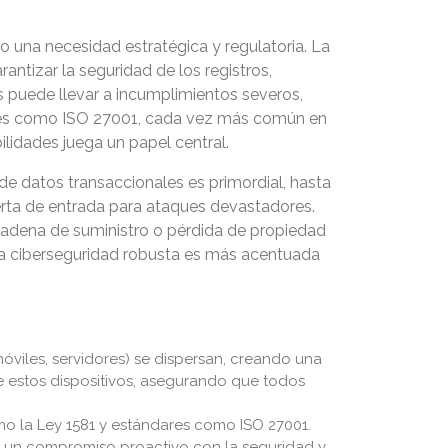
o una necesidad estratégica y regulatoria. La
ntizar la seguridad de los registros,
es puede llevar a incumplimientos severos,
nales como ISO 27001, cada vez más común en
ilidades juega un papel central.
e datos transaccionales es primordial, hasta
erta de entrada para ataques devastadores.
 cadena de suministro o pérdida de propiedad
 una ciberseguridad robusta es más acentuada
móviles, servidores) se dispersan, creando una
re estos dispositivos, asegurando que todos
 la Ley 1581 y estándares como ISO 27001.
o un compromiso proactivo con la seguridad y