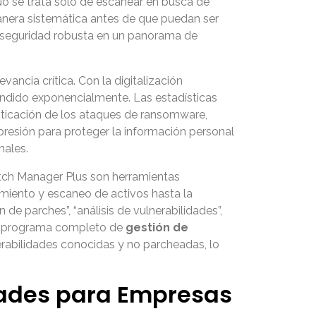
No se trata solo de escanear en busca de
anera sistemática antes de que puedan ser
 seguridad robusta en un panorama de
ancia crítica. Con la digitalización
andido exponencialmente. Las estadísticas
isticación de los ataques de ransomware,
resión para proteger la información personal
nales.
tch Manager Plus son herramientas
miento y escaneo de activos hasta la
de parches”, “análisis de vulnerabilidades”,
 un programa completo de
gestión de
erabilidades conocidas y no parcheadas, lo
dades para Empresas