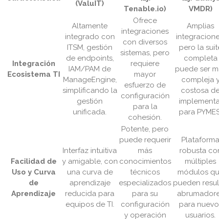
(ValuIT)
Tenable.io)
VMDR)
Ofrece
Altamente
Amplias
integraciones
integrado con
integracione
con diversos
ITSM, gestión
pero la suit
sistemas, pero
de endpoints,
completa
Integración
requiere
IAM/PAM de
puede ser m
Ecosistema TI
mayor
ManageEngine,
compleja 
esfuerzo de
simplificando la
costosa d
configuración
gestión
implementa
para la
unificada.
para PYMES
cohesión.
Potente, pero
puede requerir
Plataform
Interfaz intuitiva
más
robusta co
Facilidad de
y amigable, con
conocimientos
múltiples
Uso y Curva
una curva de
técnicos
módulos q
de
aprendizaje
especializados
pueden resul
Aprendizaje
reducida para
para su
abrumador
equipos de TI.
configuración
para nuevo
y operación
usuarios.