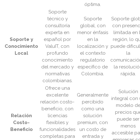
óptima.
Soporte
técnico y
Soporte
Soporte glo
consultoría
global, con
con presenc
experta en
menor énfasis
limitada en 
Soporte y
español por
en la
región, lo q
Conocimiento
ValuIT, con
localización y
puede dificul
Local
profundo
el contexto
la
conocimiento
regulatorio
comunicació
del mercado y
específico de
la resoluci
normativas
Colombia.
rápida.
colombianas.
Ofrece una
Solución
excelente
Generalmente
integral con
relación costo-
percibido
modelo d
beneficio, con
como una
precios qu
Relación
licencias
solución
puede ser
Costo-
flexibles y
premium, con
menos
Beneficio
funcionalidades
un costo de
accesible pa
completas para
entrada y
empresas c