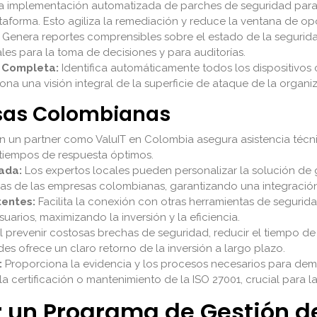
a implementación automatizada de parches de seguridad para 
aforma. Esto agiliza la remediación y reduce la ventana de op
Genera reportes comprensibles sobre el estado de la segurida
les para la toma de decisiones y para auditorías.
d Completa:
Identifica automáticamente todos los dispositivos 
a una visión integral de la superficie de ataque de la organi
esas Colombianas
 un partner como ValuIT en Colombia asegura asistencia técn
 tiempos de respuesta óptimos.
ada:
Los expertos locales pueden personalizar la solución de g
icas de las empresas colombianas, garantizando una integración
tentes:
Facilita la conexión con otras herramientas de segurid
suarios, maximizando la inversión y la eficiencia.
l prevenir costosas brechas de seguridad, reducir el tiempo de 
des ofrece un claro retorno de la inversión a largo plazo.
:
Proporciona la evidencia y los procesos necesarios para demo
 la certificación o mantenimiento de la ISO 27001, crucial para 
un Programa de Gestión de