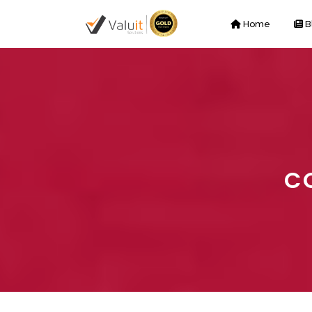
Home
B
C