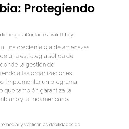
bia: Protegiendo
ie riesgos. ¡Contacte a ValuIT hoy!
an una creciente ola de amenazas
de una estrategia sólida de
í donde la
gestión de
iendo a las organizaciones
dos. Implementar un programa
no que también garantiza la
mbiano y latinoamericano.
 remediar y verificar las debilidades de