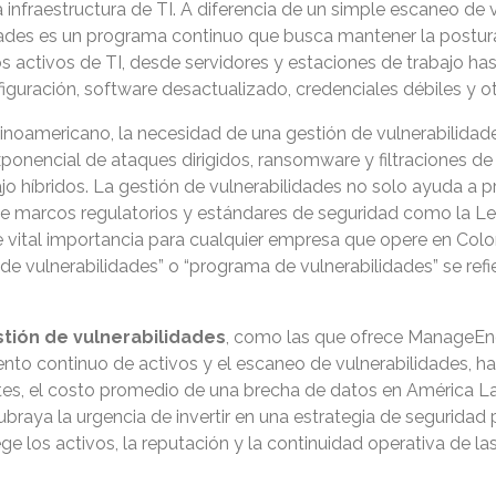
 infraestructura de TI. A diferencia de un simple escaneo de 
ades es un programa continuo que busca mantener la postur
activos de TI, desde servidores y estaciones de trabajo hast
iguración, software desactualizado, credenciales débiles y o
noamericano, la necesidad de una gestión de vulnerabilidade
onencial de ataques dirigidos, ransomware y filtraciones de 
o híbridos. La gestión de vulnerabilidades no solo ayuda a p
e marcos regulatorios y estándares de seguridad como la Le
e vital importancia para cualquier empresa que opere en Co
o de vulnerabilidades” o “programa de vulnerabilidades” se r
tión de vulnerabilidades
, como las que ofrece ManageEng
nto continuo de activos y el escaneo de vulnerabilidades, has
ntes, el costo promedio de una brecha de datos en América L
braya la urgencia de invertir en una estrategia de seguridad 
ege los activos, la reputación y la continuidad operativa de