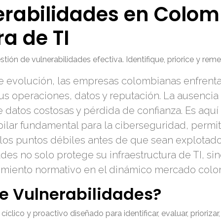
erabilidades en Colom
ra de TI
n de vulnerabilidades efectiva. Identifique, priorice y remed
te evolución, las empresas colombianas enfrent
s operaciones, datos y reputación. La ausencia 
 datos costosas y pérdida de confianza. Es aqu
ar fundamental para la ciberseguridad, permit
te los puntos débiles antes de que sean explota
des no solo protege su infraestructura de TI, si
imiento normativo en el dinámico mercado colo
de Vulnerabilidades?
clico y proactivo diseñado para identificar, evaluar, priorizar,