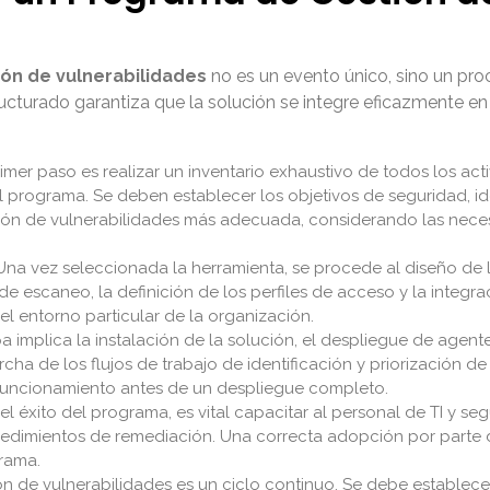
ión de vulnerabilidades
no es un evento único, sino un proc
ucturado garantiza que la solución se integre eficazmente en 
imer paso es realizar un inventario exhaustivo de todos los act
el programa. Se deben establecer los objetivos de seguridad, ide
tión de vulnerabilidades más adecuada, considerando las nece
na vez seleccionada la herramienta, se procede al diseño de 
 de escaneo, la definición de los perfiles de acceso y la integra
el entorno particular de la organización.
a implica la instalación de la solución, el despliegue de agent
a de los flujos de trabajo de identificación y priorización de 
 funcionamiento antes de un despliegue completo.
l éxito del programa, es vital capacitar al personal de TI y seg
cedimientos de remediación. Una correcta adopción por parte de
grama.
ón de vulnerabilidades es un ciclo continuo. Se debe establec