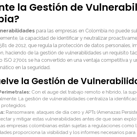
nte la Gestión de Vulnerabi
bia?
lnerabilidades
para las empresas en Colombia no puede sub
ente, la capacidad de identificar y neutralizar proactivament
1581 de 2012, que regula la protección de datos personales, i
 haciendo de la gestión de vulnerabilidades un requisito tácit
 ISO 27001 se ha convertido en una ventaja competitiva y un
ático en la seguridad.
uelve la Gestión de Vulnerabili
Perimetrales:
Con el auge del trabajo remoto e híbrido, la sup
ente. La gestión de vulnerabilidades centraliza la identifica
 protegidos.
s:
Ransomware, ataques de día cero y APTs (Amenazas Persis
ectar y mitigar estas vulnerabilidades antes de que sean explo
as empresas colombianas están sujetas a regulaciones como la
ades proporciona la visibilidad y los informes necesarios para