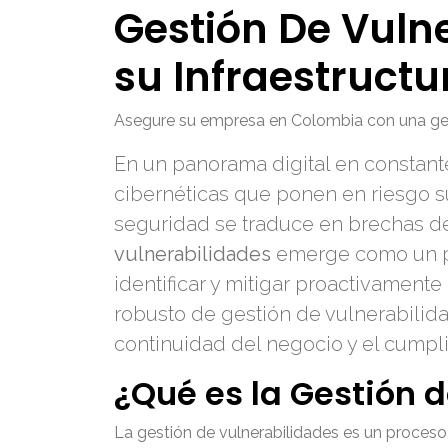
Gestión De Vuln
su Infraestructu
Asegure su empresa en Colombia con una gestió
En un panorama digital en constan
cibernéticas que ponen en riesgo su
seguridad se traduce en brechas de
vulnerabilidades
emerge como un pil
identificar y mitigar proactivamen
robusto de gestión de vulnerabilida
continuidad del negocio y el cumpl
¿Qué es la Gestión 
La gestión de vulnerabilidades es un proceso cí