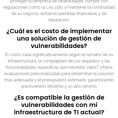
proteger su empresa de ciberataques, cumplir con
regulaciones como la Ley 1581 y mantener la continuidad
de su negocio, evitando pérdidas financieras y de
reputación.
¿Cuál es el costo de implementar
una solución de gestión de
vulnerabilidades?
El costo varía significativamente según el tamaño de su
infraestructura, la complejidad de sus requisitos y las
funcionalidades específicas que necesite. ValuIT ofrece
evaluaciones personalizadas para determinar la solución
más adecuada y el presupuesto estimado, garantizando
una inversión eficiente y un alto retorno.
¿Es compatible la gestión de
vulnerabilidades con mi
infraestructura de TI actual?