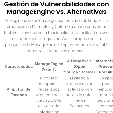
Gestión de Vulnerabilidades con
ManageEngine vs. Alternativas
Al elegir una solución de gestión de vulnerabilidades, las
empresas en Manizales y Colombia deben considerar
factores clave como la funcionalidad, la facilidad de uso,
el soporte y la integración. Aquí comparamos la
propuesta de ManageEngine, implementada por ValuIT,
con otras alternativas comunes.
Alternativa 1
Alternati
ManageEngine
Característica
(Open
(Provee
(ValuIT)
Source/Básica)
Premiu
Completo
Limitado a
Comple
(endpoints,
ciertos tipos de
pero 
Amplitud de
redes, apps,
activos o con
menudo 
Escaneo
web) con base
bases de datos
módul
de datos CVE
menos
adiciona
actualizada.
frecuentes.
costoso
Integración
Generalm