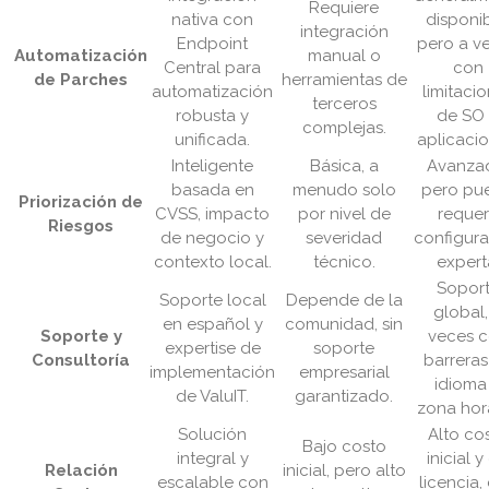
Requiere
nativa con
disponib
integración
Endpoint
pero a v
Automatización
manual o
Central para
con
de Parches
herramientas de
automatización
limitaci
terceros
robusta y
de SO
complejas.
unificada.
aplicacio
Inteligente
Básica, a
Avanza
basada en
menudo solo
pero pu
Priorización de
CVSS, impacto
por nivel de
requer
Riesgos
de negocio y
severidad
configura
contexto local.
técnico.
expert
Sopor
Soporte local
Depende de la
global,
en español y
comunidad, sin
Soporte y
veces 
expertise de
soporte
Consultoría
barreras
implementación
empresarial
idioma
de ValuIT.
garantizado.
zona hora
Solución
Alto co
Bajo costo
integral y
inicial y
Relación
inicial, pero alto
escalable con
licencia,