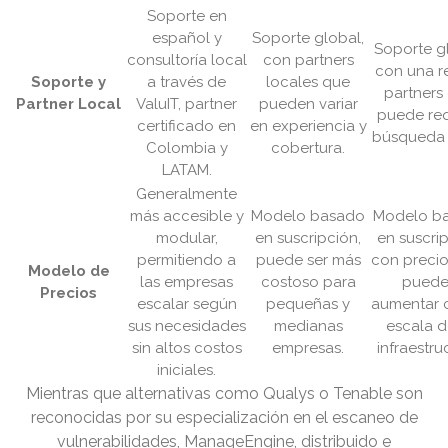
Soporte en
español y
Soporte global,
Soporte g
consultoría local
con partners
con una r
Soporte y
a través de
locales que
partners
Partner Local
ValuIT, partner
pueden variar
puede req
certificado en
en experiencia y
búsqueda 
Colombia y
cobertura.
LATAM.
Generalmente
más accesible y
Modelo basado
Modelo b
modular,
en suscripción,
en suscrip
permitiendo a
puede ser más
con preci
Modelo de
las empresas
costoso para
pued
Precios
escalar según
pequeñas y
aumentar 
sus necesidades
medianas
escala d
sin altos costos
empresas.
infraestru
iniciales.
Mientras que alternativas como Qualys o Tenable son
reconocidas por su especialización en el escaneo de
vulnerabilidades, ManageEngine, distribuido e