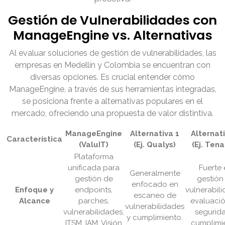
Gestión de Vulnerabilidades con
ManageEngine vs. Alternativas
Al evaluar soluciones de gestión de vulnerabilidades, las
empresas en Medellín y Colombia se encuentran con
diversas opciones. Es crucial entender cómo
ManageEngine, a través de sus herramientas integradas,
se posiciona frente a alternativas populares en el
mercado, ofreciendo una propuesta de valor distintiva.
ManageEngine
Alternativa 1
Alternat
Característica
(ValuIT)
(Ej. Qualys)
(Ej. Tena
Plataforma
unificada para
Fuerte
Generalmente
gestión de
gestión
enfocado en
Enfoque y
endpoints,
vulnerabili
escaneo de
Alcance
parches,
evaluaci
vulnerabilidades
vulnerabilidades,
segurid
y cumplimiento.
ITSM, IAM. Visión
cumplimi