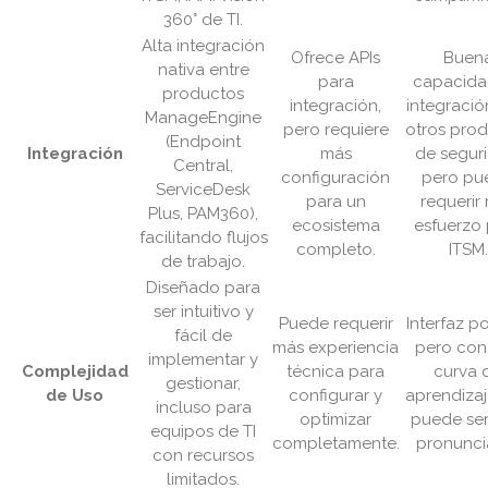
360° de TI.
Alta integración
Ofrece APIs
Buen
nativa entre
para
capacida
productos
integración,
integraci
ManageEngine
pero requiere
otros pro
(Endpoint
Integración
más
de segur
Central,
configuración
pero pu
ServiceDesk
para un
requerir
Plus, PAM360),
ecosistema
esfuerzo
facilitando flujos
completo.
ITSM.
de trabajo.
Diseñado para
ser intuitivo y
Puede requerir
Interfaz p
fácil de
más experiencia
pero con
implementar y
Complejidad
técnica para
curva 
gestionar,
de Uso
configurar y
aprendiza
incluso para
optimizar
puede se
equipos de TI
completamente.
pronunci
con recursos
limitados.