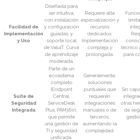
Diseñada para
ser intuitiva,
Requiere alta
Funcio
con instalación
especialización y
limit
Facilidad de
y configuración
recursos
inte
Implementación
guiadas, y
dedicados.
Req
y Uso
soporte local
Implementación
conoc
de ValuIT. Curva
compleja y
técnico
de aprendizaje
prolongada.
para co
moderada.
Parte de un
ecosistema
Generalmente,
completo
soluciones
(Endpoint
puntuales que
Sin cap
Suite de
Central,
requieren
integra
Seguridad
ServiceDesk
integraciones
otras he
Integrada
Plus, PAM360),
manuales o de
de seg
que permite
terceros,
gestió
una gestión de
aumentando la
TI y seguridad
complejidad.
unificada.