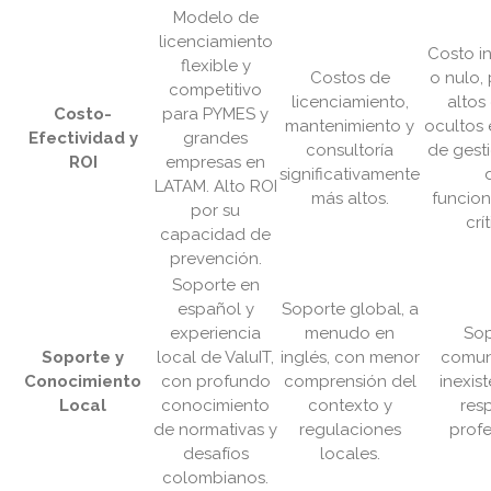
Modelo de
licenciamiento
Costo in
flexible y
Costos de
o nulo,
competitivo
licenciamiento,
altos
Costo-
para PYMES y
mantenimiento y
ocultos 
Efectividad y
grandes
consultoría
de gesti
ROI
empresas en
significativamente
LATAM. Alto ROI
más altos.
funcion
por su
crí
capacidad de
prevención.
Soporte en
español y
Soporte global, a
experiencia
menudo en
Sop
Soporte y
local de ValuIT,
inglés, con menor
comuni
Conocimiento
con profundo
comprensión del
inexist
Local
conocimiento
contexto y
res
de normativas y
regulaciones
profe
desafíos
locales.
colombianos.