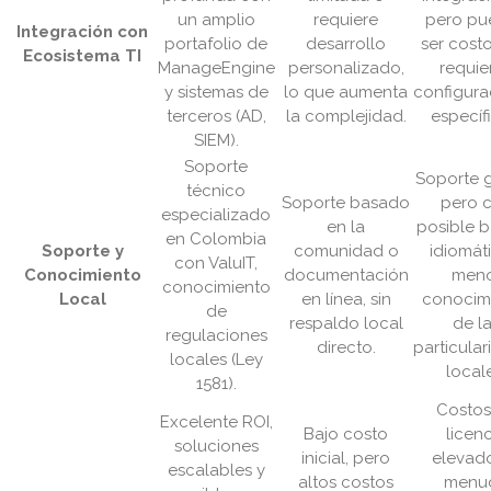
un amplio
requiere
pero pu
Integración con
portafolio de
desarrollo
ser cost
Ecosistema TI
ManageEngine
personalizado,
requie
y sistemas de
lo que aumenta
configura
terceros (AD,
la complejidad.
específ
SIEM).
Soporte
Soporte g
técnico
Soporte basado
pero 
especializado
en la
posible b
en Colombia
Soporte y
comunidad o
idiomát
con ValuIT,
Conocimiento
documentación
men
conocimiento
Local
en línea, sin
conocim
de
respaldo local
de l
regulaciones
directo.
particula
locales (Ley
local
1581).
Costos
Excelente ROI,
Bajo costo
licen
soluciones
inicial, pero
elevado
escalables y
altos costos
menu