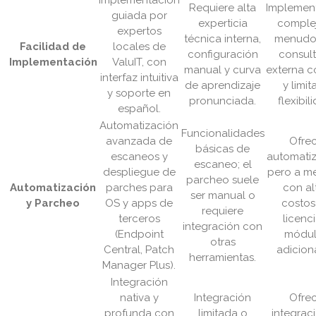
Implementación
Requiere alta
Implemen
guiada por
experticia
complej
expertos
técnica interna,
menudo
Facilidad de
locales de
configuración
consult
Implementación
ValuIT, con
manual y curva
externa c
interfaz intuitiva
de aprendizaje
y limi
y soporte en
pronunciada.
flexibil
español.
Automatización
Funcionalidades
avanzada de
Ofre
básicas de
escaneos y
automatiz
escaneo; el
despliegue de
pero a m
parcheo suele
Automatización
parches para
con al
ser manual o
y Parcheo
OS y apps de
costos
requiere
terceros
licenc
integración con
(Endpoint
módu
otras
Central, Patch
adicion
herramientas.
Manager Plus).
Integración
nativa y
Integración
Ofre
profunda con
limitada o
integrac