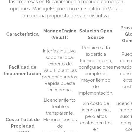
las empresas en Bucaramanga a menudo comparan
opciones. ManageEngine, con el respaldo de ValuIT,
ofrece una propuesta de valor distintiva.
Prov
ManageEngine
Solución Open
Característica
Gl
(ValuIT)
Source
Gen
Requiere alta
Interfaz intuitiva,
experticia
Pued
soporte local
técnica interna,
compl
experto de
Facilidad de
configuraciones
menudo 
ValuIT, plantillas
Implementación
complejas,
consu
preconfiguradas.
mayor tiempo
ext
Rápida puesta
de
cost
en marcha.
implementación.
Licenciamiento
Sin costo de
Licenci
flexible y
licencia inicial,
mode
transparente.
pero altos
suscr
Costo Total de
Menores costos
costos ocultos
comp
Propiedad
de
en
co