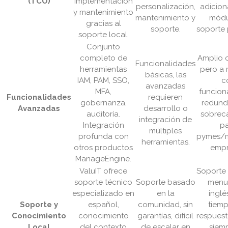
(TCO)
implementación
personalización,
adicion
y mantenimiento
mantenimiento y
módu
gracias al
soporte.
soporte
soporte local.
Conjunto
completo de
Amplio 
Funcionalidades
herramientas
pero a
básicas, las
IAM, PAM, SSO,
c
avanzadas
MFA,
funcion
Funcionalidades
requieren
gobernanza,
redund
Avanzadas
desarrollo o
auditoría.
sobrec
integración de
Integración
p
múltiples
profunda con
pymes/
herramientas.
otros productos
empr
ManageEngine.
ValuIT ofrece
Soporte 
soporte técnico
Soporte basado
menu
especializado en
en la
inglé
Soporte y
español,
comunidad, sin
tiem
Conocimiento
conocimiento
garantías, difícil
respues
Local
del contexto
de escalar en
siem