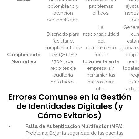
colombiano y
problemas
ajusta
atención
críticos.
neces
personalizada.
loc
La
Gener
Diseñado para
responsabilidad
cu
facilitar el
del
está
cumplimiento de
cumplimiento
globales
Cumplimiento
Ley 1581, ISO
recae
adapt
Normativo
27001, con
totalmente en la
norm
reportes de
empresa, sin
locale
auditoría
herramientas
req
detallados.
nativas para
esfu
ello.
adici
Errores Comunes en la Gestión
de Identidades Digitales (y
Cómo Evitarlos)
Falta de Autenticación Multifactor (MFA):
Problema: Dejar la seguridad de las cuentas