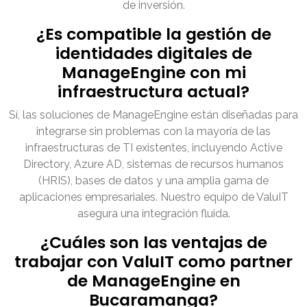
de inversión.
¿Es compatible la gestión de
identidades digitales de
ManageEngine con mi
infraestructura actual?
Sí, las soluciones de ManageEngine están diseñadas para
integrarse sin problemas con la mayoría de las
infraestructuras de TI existentes, incluyendo Active
Directory, Azure AD, sistemas de recursos humanos
(HRIS), bases de datos y una amplia gama de
aplicaciones empresariales. Nuestro equipo de ValuIT
asegura una integración fluida.
¿Cuáles son las ventajas de
trabajar con ValuIT como partner
de ManageEngine en
Bucaramanga?