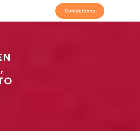
Contáctenos
o
EN
,
TO