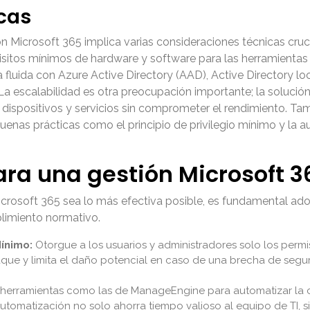
cas
 Microsoft 365 implica varias consideraciones técnicas cruc
uisitos mínimos de hardware y software para las herramienta
fluida con Azure Active Directory (AAD), Active Directory loc
 La escalabilidad es otra preocupación importante; la soluci
dispositivos y servicios sin comprometer el rendimiento. Tam
enas prácticas como el principio de privilegio mínimo y la a
ra una gestión Microsoft 36
icrosoft 365 sea lo más efectiva posible, es fundamental ado
plimiento normativo.
Mínimo:
Otorgue a los usuarios y administradores solo los permi
taque y limita el daño potencial en caso de una brecha de segu
 herramientas como las de ManageEngine para automatizar la c
 automatización no solo ahorra tiempo valioso al equipo de TI, 