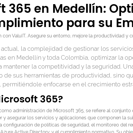
t 365 en Medellín: Opt
mplimiento para su E
n con ValuIT. Asegure su entorno, mejore la productividad y
actual, la complejidad de gestionar los servicio
as en Medellín y toda Colombia, optimizar la op
 mantener la competitividad y la seguridad. Una
mo de sus herramientas de productividad, sino q
 permitiéndole enfocarse en el crecimiento estr
icrosoft 365?
omo administración de Microsoft 365, se refiere al conjunto 
ner y asegurar los servicios y aplicaciones que componen la su
 la configuración de políticas de seguridad, el monitoreo de
Azure Active Directory, y el cumplimiento normativo. Su objet