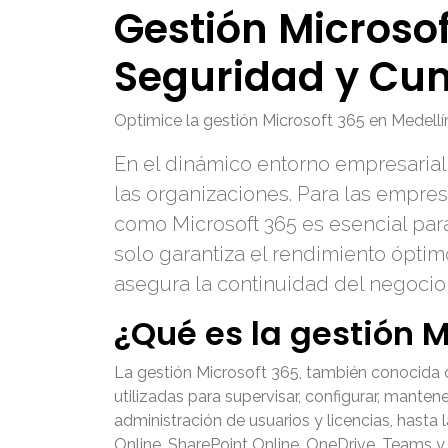
Gestión Microsof
Seguridad y Cu
Optimice la gestión Microsoft 365 en Medellí
En el dinámico entorno empresarial 
las organizaciones. Para las empres
como Microsoft 365 es esencial para
solo garantiza el rendimiento ópti
asegura la continuidad del negocio,
¿Qué es la gestión M
La gestión Microsoft 365, también conocida c
utilizadas para supervisar, configurar, mante
administración de usuarios y licencias, hasta
Online, SharePoint Online, OneDrive, Teams y 