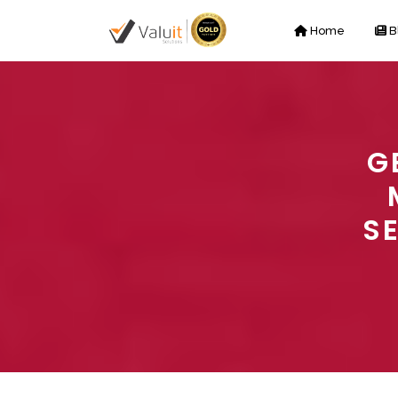
Home
B
G
S