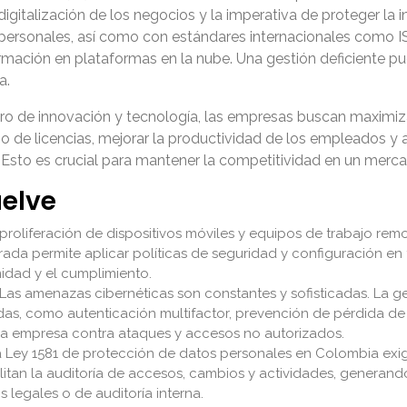
 digitalización de los negocios y la imperativa de proteger la
personales, así como con estándares internacionales como IS
ación en plataformas en la nube. Una gestión deficiente pue
a.
 de innovación y tecnología, las empresas buscan maximizar 
o de licencias, mejorar la productividad de los empleados y a
. Esto es crucial para mantener la competitividad en un mer
uelve
proliferación de dispositivos móviles y equipos de trabajo re
rada permite aplicar políticas de seguridad y configuración en
idad y el cumplimiento.
Las amenazas cibernéticas son constantes y sofisticadas. La g
das, como autenticación multifactor, prevención de pérdida de
 la empresa contra ataques y accesos no autorizados.
 Ley 1581 de protección de datos personales en Colombia exige
ilitan la auditoría de accesos, cambios y actividades, generand
 legales o de auditoría interna.