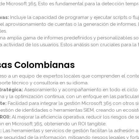
e Microsoft 365. Esto es fundamental para la detección tempr
vas:
Incluye la capacidad de programar y ejecutar scripts o fl
 el aprovisionamiento de cuentas o la generación de informes.
les.
a amplia gama de informes predefinidos y personalizables sobr
a actividad de los usuarios. Estos análisis son cruciales para l
esas Colombianas
so a un equipo de expertos locales que comprenden el context
rte técnico y consultoría en su idioma.
tratégica:
Asesoramiento y acompañamiento en todo el ciclo d
cha y la optimización continua, con un enfoque en las particu
te:
Facilidad para integrar la gestión Microsoft 365 con otros 
gestión de identidades o herramientas SIEM, creando un ecosis
ROI):
Al mejorar la eficiencia operativa, reducir los riesgos de 
ón en Microsoft 365, obteniendo un ROI tangible.
:
Las herramientas y servicios de gestión facilitan la adhesión
e seguridad de la información, mitigando riesgos legales y fort