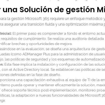
una Solución de gestión Mi
ara la gestión Microsoft 365 requiere un enfoque metódico y 
 asegurar una transición fluida y una optimización máxima 
nicial:
El primer paso es comprender a fondo el entorno actua
 requisitos de cumplimiento. Se realiza una auditoría detallada 
entificar brechas y oportunidades de mejora.
sándose en la evaluación, se diseña una arquitectura de gesti
das (como ADManager Plus para la administración de usuarios
bajo, las políticas de seguridad y los esquemas de automatizació
n:
Esta fase implica la instalación y configuración de las solu
, con el Active Directory local. Se establecen las políticas de s
iones definidas en la fase de diseño.
porciona una capacitación exhaustiva al equipo de TI de la em
 interno pueda operar y mantener eficazmente la solución, ma
 ofrece soporte técnico post-implementación, monitoreo proact
políticas, la adaptación a nuevas funcionalidades de Microsoft 
gir.