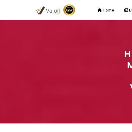
Home
B
H