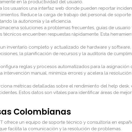
amente en la productividad del usuario.
 los usuarios una interfaz web donde pueden reportar incidentes
imientos. Reduce la carga de trabajo del personal de soporte
ndo la autonomía y la eficiencia.
lmacena soluciones a problemas frecuentes, guías de usuario 
os técnicos encuentren respuestas rápidamente. Esta herramien
un inventario completo y actualizado de hardware y software, 
ecisiones, la planificación de recursos y la auditoría de cumpl
onfigura reglas y procesos automatizados para la asignación de
 intervención manual, minimiza errores y acelera la resolució
ciona métricas detalladas sobre el rendimiento del help desk,
identes. Estos datos son vitales para identificar áreas de mejora
esas Colombianas
IT ofrece un equipo de soporte técnico y consultoría en españ
 que facilita la comunicación y la resolución de problemas.