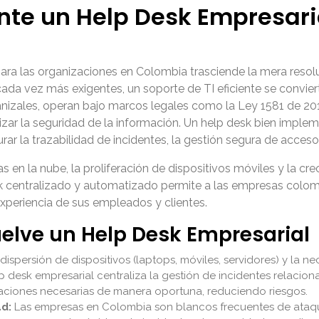
nte un Help Desk Empresar
para las organizaciones en Colombia trasciende la mera reso
ada vez más exigentes, un soporte de TI eficiente se conviert
izales, operan bajo marcos legales como la Ley 1581 de 201
izar la seguridad de la información. Un help desk bien imple
rar la trazabilidad de incidentes, la gestión segura de acce
 en la nube, la proliferación de dispositivos móviles y la c
k centralizado y automatizado permite a las empresas colom
 experiencia de sus empleados y clientes.
uelve un Help Desk Empresarial
dispersión de dispositivos (laptops, móviles, servidores) y la 
lp desk empresarial centraliza la gestión de incidentes relac
lizaciones necesarias de manera oportuna, reduciendo riesgos.
d:
Las empresas en Colombia son blancos frecuentes de ataqu