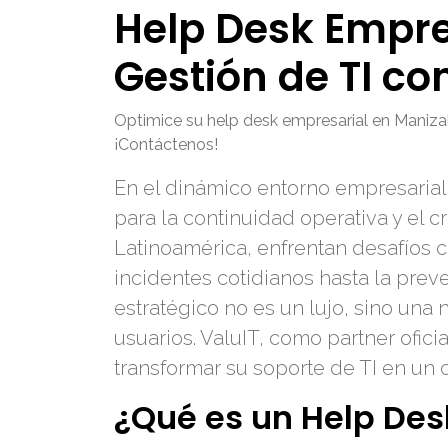
Help Desk Empre
Gestión de TI c
Optimice su help desk empresarial en Manizal
¡Contáctenos!
En el dinámico entorno empresarial a
para la continuidad operativa y el 
Latinoamérica, enfrentan desafíos c
incidentes cotidianos hasta la prev
estratégico no es un lujo, sino una 
usuarios. ValuIT, como partner ofic
transformar su soporte de TI en un 
¿Qué es un Help Des