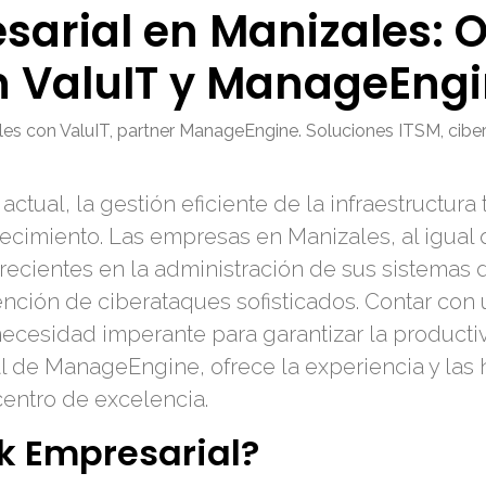
sarial en Manizales: 
on ValuIT y ManageEng
es con ValuIT, partner ManageEngine. Soluciones ITSM, cibers
ctual, la gestión eficiente de la infraestructur
crecimiento. Las empresas en Manizales, al igual
recientes en la administración de sus sistemas 
ención de ciberataques sofisticados. Contar con
necesidad imperante para garantizar la productiv
ial de ManageEngine, ofrece la experiencia y las
centro de excelencia.
k Empresarial?