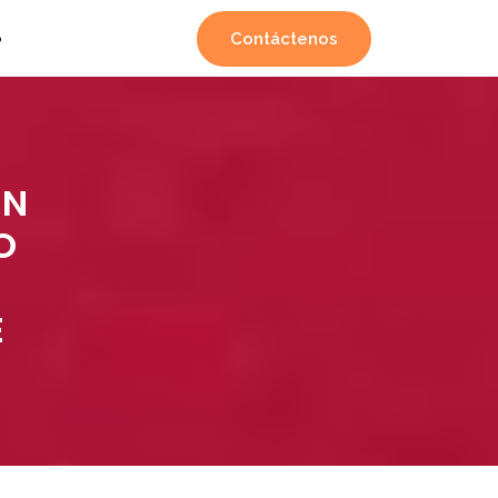
Contáctenos
o
EN
O
E