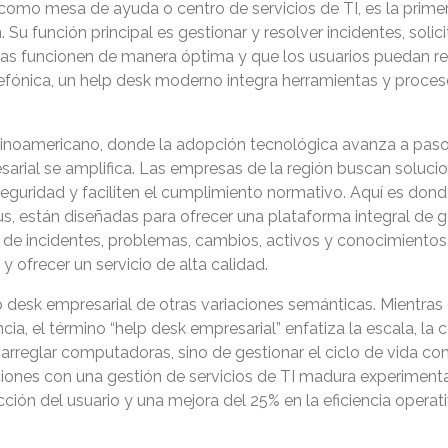
omo mesa de ayuda o centro de servicios de TI, es la primera
 Su función principal es gestionar y resolver incidentes, sol
as funcionen de manera óptima y que los usuarios puedan real
telefónica, un help desk moderno integra herramientas y proce
inoamericano, donde la adopción tecnológica avanza a pasos 
esarial se amplifica. Las empresas de la región buscan soluc
eguridad y faciliten el cumplimiento normativo. Aquí es don
us, están diseñadas para ofrecer una plataforma integral de g
n de incidentes, problemas, cambios, activos y conocimiento
 ofrecer un servicio de alta calidad.
p desk empresarial de otras variaciones semánticas. Mientras
ncia, el término “help desk empresarial” enfatiza la escala, la
 arreglar computadoras, sino de gestionar el ciclo de vida com
aciones con una gestión de servicios de TI madura experimen
cción del usuario y una mejora del 25% en la eficiencia opera