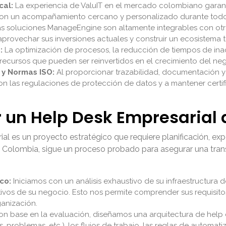
cal:
La experiencia de ValuIT en el mercado colombiano garan
con un acompañamiento cercano y personalizado durante todo
s soluciones ManageEngine son altamente integrables con otra
provechar sus inversiones actuales y construir un ecosistema 
:
La optimización de procesos, la reducción de tiempos de inact
 recursos que pueden ser reinvertidos en el crecimiento del ne
 y Normas ISO:
Al proporcionar trazabilidad, documentación y 
n las regulaciones de protección de datos y a mantener certif
un Help Desk Empresarial 
l es un proyecto estratégico que requiere planificación, exp
Colombia, sigue un proceso probado para asegurar una transi
co:
Iniciamos con un análisis exhaustivo de su infraestructura de
tivos de su negocio. Esto nos permite comprender sus requisitos
anización.
n base en la evaluación, diseñamos una arquitectura de help 
, problemas, etc.), los flujos de trabajo, las reglas de automati