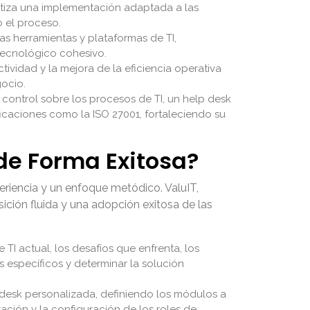
tiza una implementación adaptada a las
 el proceso.
s herramientas y plataformas de TI,
tecnológico cohesivo.
ividad y la mejora de la eficiencia operativa
gocio.
control sobre los procesos de TI, un help desk
icaciones como la ISO 27001, fortaleciendo su
de Forma Exitosa?
eriencia y un enfoque metódico. ValuIT,
ción fluida y una adopción exitosa de las
 TI actual, los desafíos que enfrenta, los
 específicos y determinar la solución
desk personalizada, definiendo los módulos a
zación y la configuración de los roles de