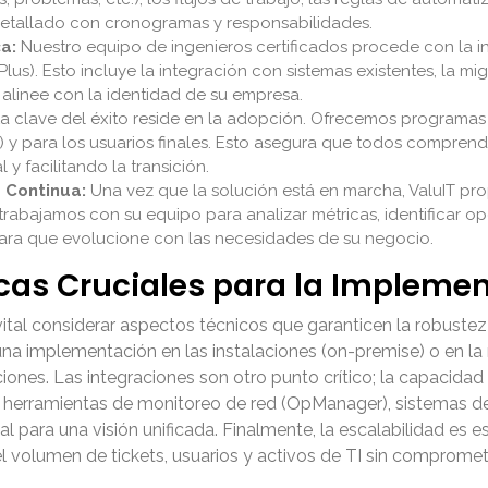
detallado con cronogramas y responsabilidades.
a:
Nuestro equipo de ingenieros certificados procede con la in
s). Esto incluye la integración con sistemas existentes, la mig
 alinee con la identidad de su empresa.
a clave del éxito reside en la adopción. Ofrecemos programas
s) y para los usuarios finales. Esto asegura que todos compren
y facilitando la transición.
 Continua:
Una vez que la solución está en marcha, ValuIT pr
 trabajamos con su equipo para analizar métricas, identificar o
ara que evolucione con las necesidades de su negocio.
cas Cruciales para la Impleme
ital considerar aspectos técnicos que garanticen la robustez y
a una implementación en las instalaciones (on-premise) o en l
ones. Las integraciones son otro punto crítico; la capacidad
, herramientas de monitoreo de red (OpManager), sistemas de
para una visión unificada. Finalmente, la escalabilidad es es
volumen de tickets, usuarios y activos de TI sin compromete