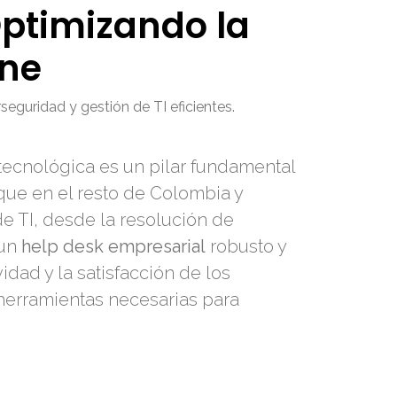
Optimizando la
ine
eguridad y gestión de TI eficientes.
a tecnológica es un pilar fundamental
 que en el resto de Colombia y
de TI, desde la resolución de
 un
help desk empresarial
robusto y
idad y la satisfacción de los
 herramientas necesarias para