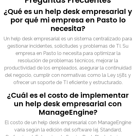
Preguntas Frecuentes
¿Qué es un help desk empresarial y
por qué mi empresa en Pasto lo
necesita?
Un help desk empresarial es un sistema centralizado para
gestionar incidentes, solicitudes y problemas de TI. Su
empresa en Pasto lo necesita para optimizar la
resolución de problemas técnicos, mejorar la
productividad de los empleados, asegurar la continuidad
del negocio, cumplir con normativas como la Ley 1581 y
ofrecer un soporte de TI eficiente y estructurado.
¿Cuál es el costo de implementar
un help desk empresarial con
ManageEngine?
El costo de un help desk empresarial con ManageEngine
varía según la edición del software (ej. Standard,