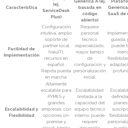
Genérica A (ej.
Plataf
(ej.
Característica
basada en
Genérica 
ServiceDesk
código
SaaS de 
Plus)
abierto)
Configuración
Requiere
intuitiva, amplio
personal
Implemen
soporte de
técnico
guiada,
partner local
especializado,
puede t
Facilidad de
(ValuIT),
mayor tiempo
meno
Implementación
recursos en
de
flexibilid
español.
configuración y
adaptac
Rápida puesta
personalización
profun
en marcha.
inicial.
Altamente
escalable para
Escalabilidad
Escalabi
PYMES y
limitada a la
definid
grandes
capacidad del
planes
Escalabilidad y
empresas, con
equipo técnico
suscripc
Flexibilidad
opciones on-
interno, puede
flexibili
premise y
requerir
personali