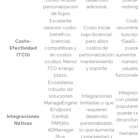
cloud. Amplia
desarrollo
puede 
personalización
adicional.
restring
de flujos.
Excelente
Cost
relación costo-
Costo inicial
recurrent
beneficio,
bajo (licencia),
suscrip
Costo-
licencias
pero altos
(SaaS),
Efectividad
competitivas y
costos de
pued
(TCO)
sin costos
personalización,
aumentar 
ocultos. Menor
mantenimiento
número
TCO a largo
y soporte.
usuari
plazo.
funcional
Ecosistema
robusto de
Integrac
soluciones
Integraciones
con plata
ManageEngine
limitadas o que
populares
(Endpoint
requieren
puede ca
Integraciones
Central,
desarrollo
de profu
Nativas
PAM360,
personalizado,
con
ADManager
lo que aumenta
herrami
Plus,
complejidad y