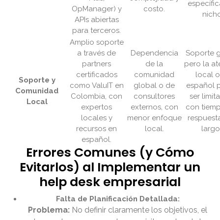
específi
OpManager) y
costo.
nich
APIs abiertas
para terceros.
Amplio soporte
a través de
Dependencia
Soporte g
partners
de la
pero la a
certificados
comunidad
local 
Soporte y
como ValuIT en
global o de
español 
Comunidad
Colombia, con
consultores
ser limit
Local
expertos
externos, con
con tiem
locales y
menor enfoque
respuest
recursos en
local.
largo
español.
Errores Comunes (y Cómo
Evitarlos) al Implementar un
help desk empresarial
Falta de Planificación Detallada:
Problema:
No definir claramente los objetivos, el