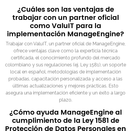
¿Cuáles son las ventajas de
trabajar con un partner oficial
como ValuIT para la
implementación ManageEngine?
Trabajar con ValuIT, un partner oficial de ManageEngine,
ofrece ventajas clave como la experticia técnica
certificada, el conocimiento profundo del mercado
colombiano y sus regulaciones (ej. Ley 1581), un soporte
local en español, metodologías de implementación
probadas, capacitación personalizada y acceso a las
últimas actualizaciones y mejores prácticas. Esto
asegura una implementación eficiente y un éxito a largo
plazo.
¿Cómo ayuda ManageEngine al
cumplimiento de la Ley 1581 de
Protección de Datos Personales en