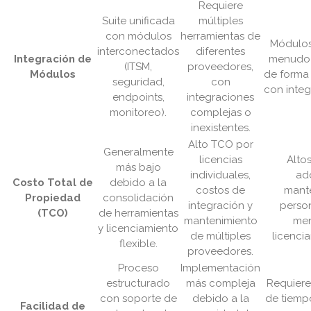
Requiere
Suite unificada
múltiples
con módulos
herramientas de
Módulos
interconectados
diferentes
Integración de
menudo 
(ITSM,
proveedores,
Módulos
de forma
seguridad,
con
con integ
endpoints,
integraciones
monitoreo).
complejas o
inexistentes.
Alto TCO por
Generalmente
licencias
Alto
más bajo
individuales,
adq
Costo Total de
debido a la
costos de
mant
Propiedad
consolidación
integración y
person
(TCO)
de herramientas
mantenimiento
me
y licenciamiento
de múltiples
licencia
flexible.
proveedores.
Proceso
Implementación
estructurado
más compleja
Requiere
con soporte de
debido a la
de tiemp
Facilidad de