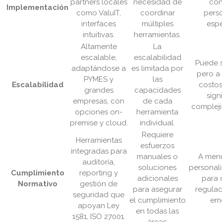
partners locales
necesidad de
con
Implementación
como ValuIT,
coordinar
pers
interfaces
múltiples
espe
intuitivas.
herramientas.
Altamente
La
escalable,
escalabilidad
Puede s
adaptándose a
es limitada por
pero a
PYMES y
las
Escalabilidad
costos
grandes
capacidades
sign
empresas, con
de cada
compleji
opciones on-
herramienta
premise y cloud.
individual.
Requiere
Herramientas
esfuerzos
integradas para
manuales o
A menu
auditoría,
soluciones
personal
Cumplimiento
reporting y
adicionales
para 
Normativo
gestión de
para asegurar
regulac
seguridad que
el cumplimiento
eme
apoyan Ley
en todas las
1581, ISO 27001.