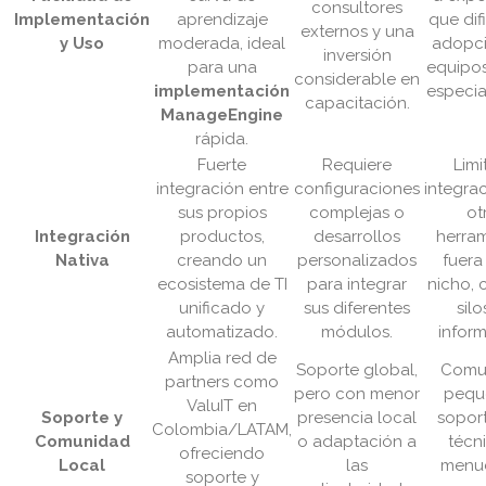
consultores
Implementación
aprendizaje
que difi
externos y una
y Uso
moderada, ideal
adopci
inversión
para una
equipo
considerable en
implementación
especia
capacitación.
ManageEngine
rápida.
Fuerte
Requiere
Limi
integración entre
configuraciones
integra
sus propios
complejas o
ot
Integración
productos,
desarrollos
herram
Nativa
creando un
personalizados
fuera
ecosistema de TI
para integrar
nicho, 
unificado y
sus diferentes
silo
automatizado.
módulos.
inform
Amplia red de
Soporte global,
Comu
partners como
pero con menor
pequ
ValuIT en
Soporte y
presencia local
sopor
Colombia/LATAM,
Comunidad
o adaptación a
técni
ofreciendo
Local
las
menud
soporte y