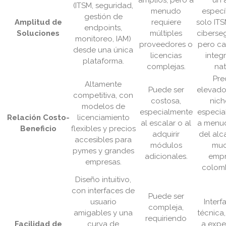
amplios, pero a
un 
(ITSM, seguridad,
menudo
específ
gestión de
Amplitud de
requiere
solo ITS
endpoints,
Soluciones
múltiples
ciberseg
monitoreo, IAM)
proveedores o
pero ca
desde una única
licencias
integ
plataforma.
complejas.
nat
Pre
Altamente
Puede ser
elevado
competitiva, con
costosa,
nich
modelos de
especialmente
especial
Relación Costo-
licenciamiento
al escalar o al
a menud
Beneficio
flexibles y precios
adquirir
del alc
accesibles para
módulos
muc
pymes y grandes
adicionales.
empr
empresas.
colomb
Diseño intuitivo,
con interfaces de
Puede ser
usuario
Interf
compleja,
amigables y una
técnica,
requiriendo
Facilidad de
curva de
a exper