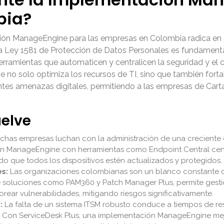
bia?
ión ManageEngine para las empresas en Colombia radica en s
e la Ley 1581 de Protección de Datos Personales es fundamen
rramientas que automaticen y centralicen la seguridad y el 
o solo optimiza los recursos de TI, sino que también fortal
entes amenazas digitales, permitiendo a las empresas de Cart
uelve
has empresas luchan con la administración de una creciente 
ón ManageEngine con herramientas como Endpoint Central centr
do que todos los dispositivos estén actualizados y protegidos.
s:
Las organizaciones colombianas son un blanco constante 
e soluciones como PAM360 y Patch Manager Plus, permite gestio
ear vulnerabilidades, mitigando riesgos significativamente.
:
La falta de un sistema ITSM robusto conduce a tiempos de reso
I. Con ServiceDesk Plus, una implementación ManageEngine mejo