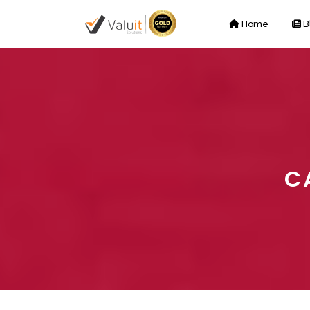
Home
B
C