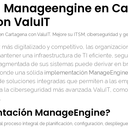
 Manageengine en Ca
on ValuIT
Cartagena con ValuIT. Mejore su ITSM, ciberseguridad y ge
 más digitalizado y competitivo, las organizaci
antener una infraestructura de TI eficiente, segu
fragmentada de sus sistemas puede derivar en br
 donde una sólida
implementación ManageEngin
de soluciones integradas que permiten a las em
 la ciberseguridad más avanzada. ValuIT, como pa
.
ntación ManageEngine?
 proceso integral de planificación, configuración, despliegue