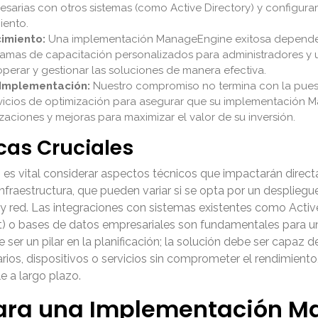
esarias con otros sistemas (como Active Directory) y configura
iento.
imiento:
Una implementación ManageEngine exitosa depende d
amas de capacitación personalizados para administradores y u
operar y gestionar las soluciones de manera efectiva.
-Implementación:
Nuestro compromiso no termina con la puest
rvicios de optimización para asegurar que su implementación
zaciones y mejoras para maximizar el valor de su inversión.
cas Cruciales
s vital considerar aspectos técnicos que impactarán directa
 infraestructura, que pueden variar si se opta por un desplieg
y red. Las integraciones con sistemas existentes como Activ
 o bases de datos empresariales son fundamentales para una 
 ser un pilar en la planificación; la solución debe ser capaz d
s, dispositivos o servicios sin comprometer el rendimiento,
 a largo plazo.
para una Implementación M