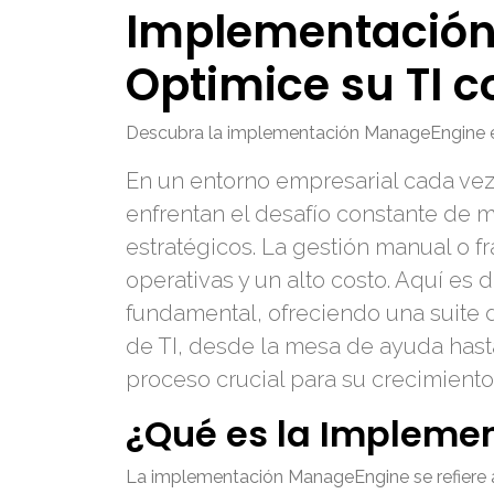
Implementación
Optimice su TI c
Descubra la implementación ManageEngine en 
En un entorno empresarial cada vez
enfrentan el desafío constante de m
estratégicos. La gestión manual o 
operativas y un alto costo. Aquí es
fundamental, ofreciendo una suite 
de TI, desde la mesa de ayuda hasta
proceso crucial para su crecimiento
¿Qué es la Impleme
La implementación ManageEngine se refiere al