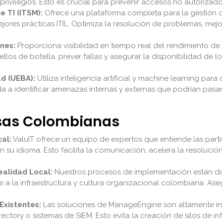
 privilegios. Esto es crucial para prevenir accesos no autoriza
e TI (ITSM):
Ofrece una plataforma completa para la gestión d
ejores prácticas ITIL. Optimiza la resolución de problemas, mejor
nes:
Proporciona visibilidad en tiempo real del rendimiento de 
uellos de botella, prever fallas y asegurar la disponibilidad de l
d (UEBA):
Utiliza inteligencia artificial y machine learning pa
a a identificar amenazas internas y externas que podrían pasa
esas Colombianas
al:
ValuIT ofrece un equipo de expertos que entiende las par
n su idioma. Esto facilita la comunicación, acelera la resoluc
ealidad Local:
Nuestros procesos de implementación están dise
a la infraestructura y cultura organizacional colombiana. As
Existentes:
Las soluciones de ManageEngine son altamente int
tory o sistemas de SIEM. Esto evita la creación de silos de in