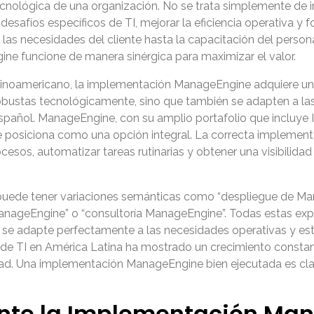
cnológica de una organización. No se trata simplemente de ins
safíos específicos de TI, mejorar la eficiencia operativa y f
 las necesidades del cliente hasta la capacitación del perso
 funcione de manera sinérgica para maximizar el valor.
inoamericano, la implementación ManageEngine adquiere una 
bustas tecnológicamente, sino que también se adapten a las 
pañol. ManageEngine, con su amplio portafolio que incluye I
e posiciona como una opción integral. La correcta implement
esos, automatizar tareas rutinarias y obtener una visibilidad
uede tener variaciones semánticas como “despliegue de Ma
anageEngine” o “consultoría ManageEngine”. Todas estas exp
se adapte perfectamente a las necesidades operativas y est
n de TI en América Latina ha mostrado un crecimiento constan
dad. Una implementación ManageEngine bien ejecutada es clave
ante la Implementación Ma