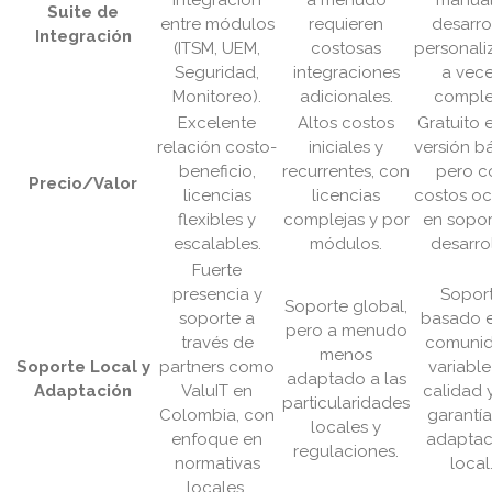
integración
a menudo
manual
Suite de
entre módulos
requieren
desarro
Integración
(ITSM, UEM,
costosas
personali
Seguridad,
integraciones
a vec
Monitoreo).
adicionales.
comple
Excelente
Altos costos
Gratuito 
relación costo-
iniciales y
versión bá
beneficio,
recurrentes, con
pero c
Precio/Valor
licencias
licencias
costos oc
flexibles y
complejas y por
en sopor
escalables.
módulos.
desarrol
Fuerte
presencia y
Sopor
Soporte global,
soporte a
basado e
pero a menudo
través de
comunid
menos
Soporte Local y
partners como
variable
adaptado a las
Adaptación
ValuIT en
calidad y
particularidades
Colombia, con
garantí
locales y
enfoque en
adaptac
regulaciones.
normativas
local
locales.