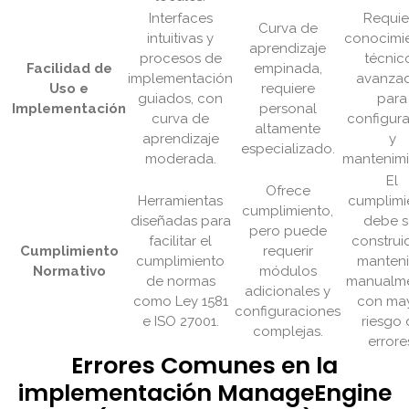
Interfaces
Requie
Curva de
intuitivas y
conocimi
aprendizaje
procesos de
técnic
Facilidad de
empinada,
implementación
avanza
Uso e
requiere
guiados, con
para
Implementación
personal
curva de
configur
altamente
aprendizaje
y
especializado.
moderada.
mantenimi
El
Ofrece
Herramientas
cumplimi
cumplimiento,
diseñadas para
debe s
pero puede
facilitar el
construi
Cumplimiento
requerir
cumplimiento
manten
Normativo
módulos
de normas
manualme
adicionales y
como Ley 1581
con ma
configuraciones
e ISO 27001.
riesgo
complejas.
errore
Errores Comunes en la
implementación ManageEngine