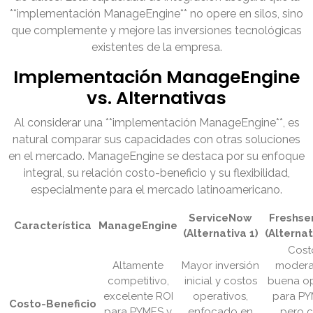
**implementación ManageEngine** no opere en silos, sino
que complemente y mejore las inversiones tecnológicas
existentes de la empresa.
Implementación ManageEngine
vs. Alternativas
Al considerar una **implementación ManageEngine**, es
natural comparar sus capacidades con otras soluciones
en el mercado. ManageEngine se destaca por su enfoque
integral, su relación costo-beneficio y su flexibilidad,
especialmente para el mercado latinoamericano.
ServiceNow
Freshse
Característica
ManageEngine
(Alternativa 1)
(Alternat
Cost
Altamente
Mayor inversión
modera
competitivo,
inicial y costos
buena o
excelente ROI
operativos,
para PY
Costo-Beneficio
para PYMES y
enfocado en
pero 