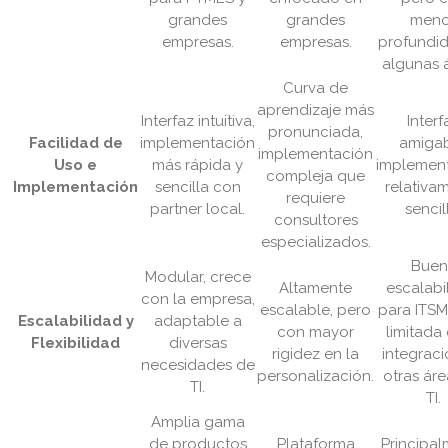
grandes
grandes
meno
empresas.
empresas.
profundi
algunas 
Curva de
aprendizaje más
Interfaz intuitiva,
Interf
pronunciada,
Facilidad de
implementación
amigab
implementación
Uso e
más rápida y
implemen
compleja que
Implementación
sencilla con
relativa
requiere
partner local.
sencil
consultores
especializados.
Buen
Modular, crece
Altamente
escalabi
con la empresa,
escalable, pero
para ITSM
Escalabilidad y
adaptable a
con mayor
limitada 
Flexibilidad
diversas
rigidez en la
integrac
necesidades de
personalización.
otras ár
TI.
TI.
Amplia gama
de productos
Plataforma
Principa