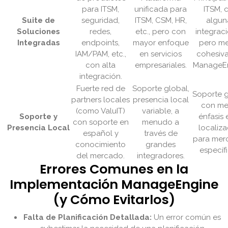
para ITSM,
unificada para
ITSM, 
Suite de
seguridad,
ITSM, CSM, HR,
algun
Soluciones
redes,
etc., pero con
integraci
Integradas
endpoints,
mayor enfoque
pero m
IAM/PAM, etc.,
en servicios
cohesiv
con alta
empresariales.
ManageEn
integración.
Fuerte red de
Soporte global,
Soporte g
partners locales
presencia local
con me
(como ValuIT)
variable, a
Soporte y
énfasis 
con soporte en
menudo a
Presencia Local
localiza
español y
través de
para mer
conocimiento
grandes
específi
del mercado.
integradores.
Errores Comunes en la
Implementación ManageEngine
(y Cómo Evitarlos)
Falta de Planificación Detallada:
Un error común es