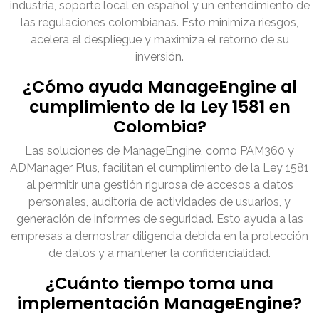
industria, soporte local en español y un entendimiento de
las regulaciones colombianas. Esto minimiza riesgos,
acelera el despliegue y maximiza el retorno de su
inversión.
¿Cómo ayuda ManageEngine al
cumplimiento de la Ley 1581 en
Colombia?
Las soluciones de ManageEngine, como PAM360 y
ADManager Plus, facilitan el cumplimiento de la Ley 1581
al permitir una gestión rigurosa de accesos a datos
personales, auditoría de actividades de usuarios, y
generación de informes de seguridad. Esto ayuda a las
empresas a demostrar diligencia debida en la protección
de datos y a mantener la confidencialidad.
¿Cuánto tiempo toma una
implementación ManageEngine?