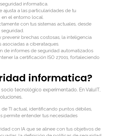
l seguridad informatica.
ajusta a las particularidades de tu
 en el entorno local.
tamente con tus sistemas actuales, desde
e seguridad.
 prevenir brechas costosas, la inteligencia
as asociadas a ciberataques.
ón de informes de seguridad automatizados
ener la certificación ISO 27001, fortaleciendo
ridad informatica?
un socio tecnológico experimentado. En ValuIT,
oluciones.
e TI actual, identificando puntos débiles,
nos permite entender tus necesidades
dad con IA que se alinee con tus objetivos de
uadas, la definición de políticas de seguridad