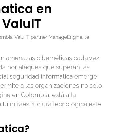
matica en
 ValuIT
lombia. ValuIT, partner ManageEngine, te
an amenazas cibernéticas cada vez
ada por ataques que superan las
ficial seguridad informatica
emerge
ermite a las organizaciones no solo
gine en Colombia, está a la
u infraestructura tecnológica esté
atica?