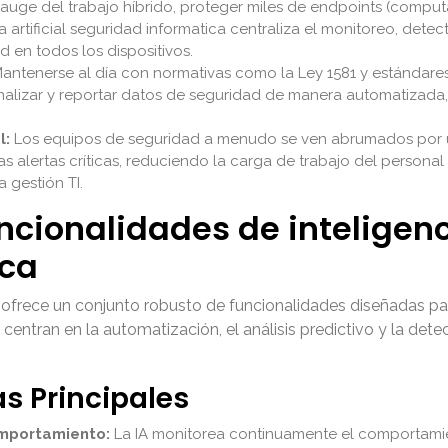
auge del trabajo híbrido, proteger miles de endpoints (computad
 artificial seguridad informatica centraliza el monitoreo, dete
 en todos los dispositivos.
antenerse al día con normativas como la Ley 1581 y estándares
 analizar y reportar datos de seguridad de manera automatizada
l:
Los equipos de seguridad a menudo se ven abrumados por u
iza las alertas críticas, reduciendo la carga de trabajo del person
 gestión TI.
ncionalidades de inteligenci
ica
ica ofrece un conjunto robusto de funcionalidades diseñadas pa
 centran en la automatización, el análisis predictivo y la de
as Principales
mportamiento:
La IA monitorea continuamente el comportamien