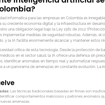
Colombia?
uridad informatica para las empresas en Colombia es innegable. E
su creciente economía digital y la infraestructura en desarr
 sino una obligación legal bajo la Ley 1581 de 2012 (Protecci
nes implementar medidas de seguridad robustas. Además, el 
y la IA facilita enormemente alcanzar y mantener estos niv
idad crítica de esta tecnología. Desde la protección de bas
s médicos en el sector salud, la IA ofrece una defensa sin pre
s, identificar anomalías en tiempo real y automatizar respu
te a un panorama de amenazas en constante evolución. La intel
uelve
adas:
Las técnicas tradicionales basadas en firmas son insufic
 identificar comportamientos maliciosos y patrones anómalos 
 nuevas amenazas.