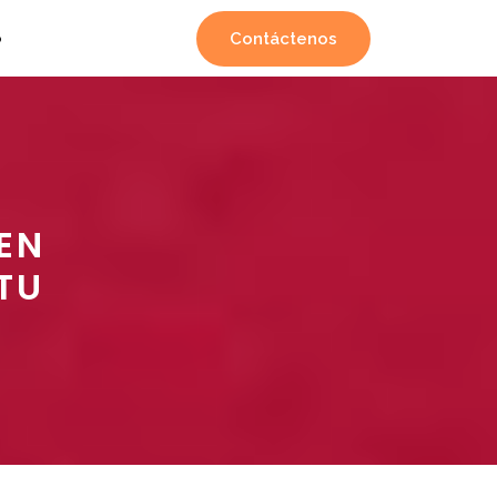
Contáctenos
o
L
EN
TU