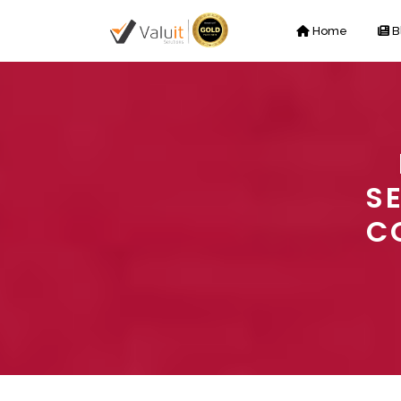
Home
B
S
C