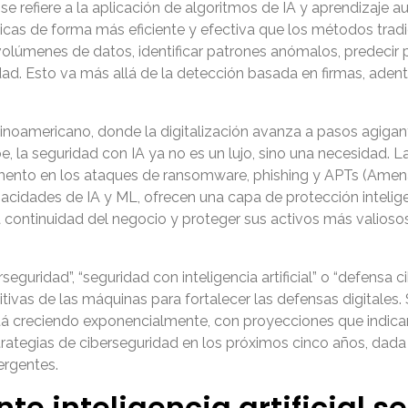
ca se refiere a la aplicación de algoritmos de IA y aprendizaje
cas de forma más eficiente y efectiva que los métodos tradici
olúmenes de datos, identificar patrones anómalos, predecir 
idad. Esto va más allá de la detección basada en firmas, ade
inoamericano, donde la digitalización avanza a pasos agigan
e, la seguridad con IA ya no es un lujo, sino una necesidad. 
ento en los ataques de ransomware, phishing y APTs (Amen
cidades de IA y ML, ofrecen una capa de protección intelig
 continuidad del negocio y proteger sus activos más valiosos
guridad”, “seguridad con inteligencia artificial” o “defensa ci
tivas de las máquinas para fortalecer las defensas digitales. 
a está creciendo exponencialmente, con proyecciones que indi
ategias de ciberseguridad en los próximos cinco años, dada l
ergentes.
te inteligencia artificial 