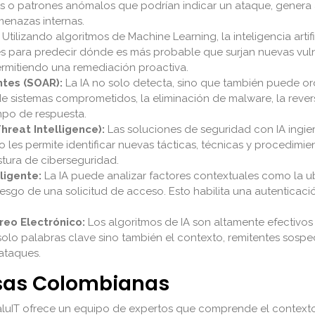
as o patrones anómalos que podrían indicar un ataque, genera 
menazas internas.
Utilizando algoritmos de Machine Learning, la inteligencia arti
les para predecir dónde es más probable que surjan nuevas vul
permitiendo una remediación proactiva.
tes (SOAR):
La IA no solo detecta, sino que también puede orq
 de sistemas comprometidos, la eliminación de malware, la reve
mpo de respuesta.
hreat Intelligence):
Las soluciones de seguridad con IA ingi
 les permite identificar nuevas tácticas, técnicas y procedimie
tura de ciberseguridad.
ligente:
La IA puede analizar factores contextuales como la ubi
iesgo de una solicitud de acceso. Esto habilita una autenticaci
reo Electrónico:
Los algoritmos de IA son altamente efectivos 
olo palabras clave sino también el contexto, remitentes sospe
 ataques.
esas Colombianas
luIT ofrece un equipo de expertos que comprende el context