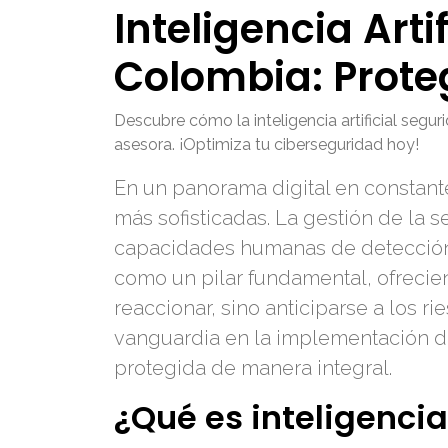
Inteligencia Art
Colombia: Prote
Descubre cómo la inteligencia artificial segu
asesora. ¡Optimiza tu ciberseguridad hoy!
En un panorama digital en constan
más sofisticadas. La gestión de la 
capacidades humanas de detección 
como un pilar fundamental, ofrecie
reaccionar, sino anticiparse a los r
vanguardia en la implementación de
protegida de manera integral.
¿Qué es inteligencia