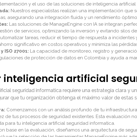
plementación y el uso de las soluciones de inteligencia artificia
ada:
Nuestros especialistas realizan una implementación que se 
cas, asegurando una integración fluida y un rendimiento óptimo
tes:
Las soluciones de ManageEngine con IA se integran perfec
estión de servicios, optimizando la inversión y evitando silos d
utomatizar tareas, reducir el tiempo de respuesta a incidentes y
 ahorro significativo en costos operativos y minimiza las pérdid
 y ISO 27001:
La capacidad de monitoreo, registro y generaci
regulaciones de protección de datos en Colombia y ayuda a mant
nteligencia artificial segu
ificial seguridad informatica requiere una estrategia clara y 
rar que tu organización obtenga el máximo valor de estas s
ra:
Comenzamos con un análisis profundo de tu infraestructura d
urez de tus procesos de seguridad existentes. Esta evaluación 
 para tu inteligencia artificial seguridad informatica.
n base en la evaluación, diseñamos una arquitectura de seguri
ncluye la selección de las herramientas ManageEngine más adec