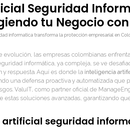
ificial Seguridad Infor
giendo tu Negocio con
ridad informatica transforma la protección empresarial en Co
te evolución, las empresas colombianas enfrent
seguridad informática, ya compleja, se ve desafi
y respuesta. Aquí es donde la
inteligencia arti
ndo una defensa proactiva y automatizada que p
iesgos. ValuIT, como partner oficial de ManageEn
 estas soluciones avanzadas, garantizando que t
 artificial seguridad inform