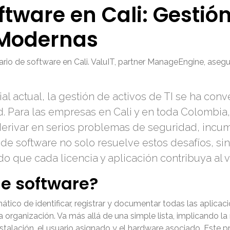
ftware en Cali: Gestió
 Modernas
ario de software en Cali. ValuIT, partner ManageEngine, asegu
 actual, la gestión de activos de TI se ha conv
ad. Para las empresas en Cali y en toda Colombia
derivar en serios problemas de seguridad, incu
 de software no solo resuelve estos desafíos, s
do que cada licencia y aplicación contribuya al v
de software?
ático de identificar, registrar y documentar todas las aplicac
a organización. Va más allá de una simple lista, implicando 
instalación, el usuario asignado y el hardware asociado. Este p