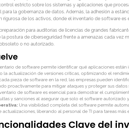
control estricto sobre los sistemas y aplicaciones que proce
l para la gobernanza de datos. Además, la adhesión a están
 rigurosa de los activos, donde el inventario de software es 
preparación para auditorías de licencias de grandes fabricant
e la postura de ciberseguridad frente a amenazas cada vez má
e obsoleto o no autorizado.
uelve
entario de software permite identificar qué aplicaciones están 
 la actualización de versiones críticas, optimizando el rendimi
ada pieza de software en la red, las empresas pueden identifi
do proactivamente para mitigar ataques y proteger sus datos s
nventario de software es esencial para demostrar el cumplimien
ultas y sanciones al asegurar que solo el software autorizado y
perativa:
Una visibilidad completa del software permite automat
de actualizaciones, liberando al personal de TI para tareas más 
uncionalidades Clave del in