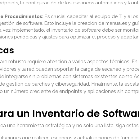
ndpoints, la configuración de los escaneos automáticos y la in
de Procedimientos:
Es crucial capacitar al equipo de TI y a los
gestión de software. Esto incluye la creación de manuales y gu
 vez implementado, el inventario de software debe ser monito
isiones periódicas y ajustes para optimizar el proceso y adaptars
cas
e robusto requiere atención a varios aspectos técnicos. En pr
idores y la red puedan soportar la carga de escaneo y proce
e integrarse sin problemas con sistemas existentes como Acti
de gestión de parches y ciberseguridad. Finalmente, la escal
 un número creciente de endpoints y aplicaciones sin comprom
ra un Inventario de Softwar
ea una herramienta estratégica y no solo una lista, siga estas
luciones que realicen escaneos y actualizaciones de forma au