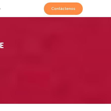
Contáctenos
o
E