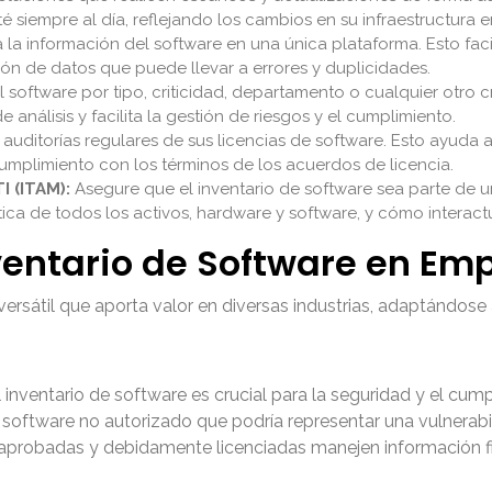
é siempre al día, reflejando los cambios en su infraestructura e
la información del software en una única plataforma. Esto facili
ión de datos que puede llevar a errores y duplicidades.
 software por tipo, criticidad, departamento o cualquier otro c
análisis y facilita la gestión de riesgos y el cumplimiento.
auditorías regulares de sus licencias de software. Esto ayuda a 
umplimiento con los términos de los acuerdos de licencia.
I (ITAM):
Asegure que el inventario de software sea parte de u
stica de todos los activos, hardware y software, y cómo interactú
nventario de Software en E
versátil que aporta valor en diversas industrias, adaptándose
l inventario de software es crucial para la seguridad y el cu
car software no autorizado que podría representar una vulnerab
aprobadas y debidamente licenciadas manejen información fin