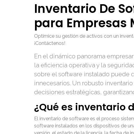
Inventario De So
para Empresas
Optimice su gestión de activos con un invent
¡Contáctenos!
En el dinámico panorama empresarial
la eficiencia operativa y la segurid
sobre el software instalado puede 
innecesarios. Un robusto inventario
decisiones estratégicas, garantizan
¿Qué es inventario 
El inventario de software es el proceso sistem
software instalados en los dispositivos de un
versión, el estado de la licencia, la fecha de 