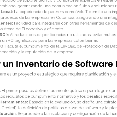
equipo de soporte técnico y consultores expertos en español, 
mbiano, garantizando una comunicación fluida y soluciones r
Local:
La experiencia de partners como ValuIT permite una i
os procesos de las empresas en Colombia, asegurando una integr
tentes:
Facilidad para integrarse con otras herramientas de ges
istema de TI cohesivo y eficiente.
ROI):
Al reducir costos por licencias no utilizadas, evitar multa
a un ROI significativo para las empresas colombianas.
SO:
Facilita el cumplimiento de la Ley 1581 de Protección de Dat
formación y la reputación de la empresa.
n Inventario de Software E
re es un proyecto estratégico que requiere planificación y 
:
El primer paso es definir claramente qué se espera lograr con 
r, los requisitos de cumplimiento normativo y los desafíos espec
 Herramientas:
Basado en la evaluación, se diseña una estrateg
ral), la definición de políticas de uso de software y la planif
Solución:
Se procede a la instalación y configuración de la her