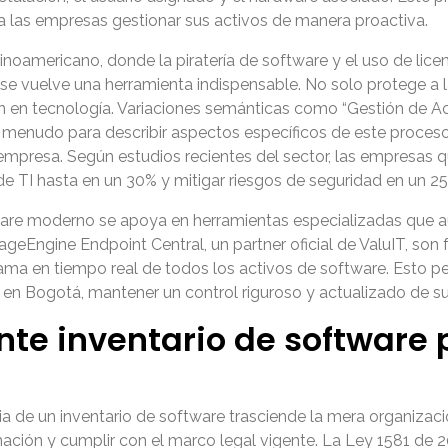
a las empresas gestionar sus activos de manera proactiva.
noamericano, donde la piratería de software y el uso de lice
re se vuelve una herramienta indispensable. No solo protege a
ón en tecnología. Variaciones semánticas como “Gestión de Ac
n a menudo para describir aspectos específicos de este proce
 empresa. Según estudios recientes del sector, las empresas
de TI hasta en un 30% y mitigar riesgos de seguridad en un 2
are moderno se apoya en herramientas especializadas que a
eEngine Endpoint Central, un partner oficial de ValuIT, son 
ama en tiempo real de todos los activos de software. Esto 
en Bogotá, mantener un control riguroso y actualizado de su i
nte inventario de software
 de un inventario de software trasciende la mera organizació
rmación y cumplir con el marco legal vigente. La Ley 1581 de 