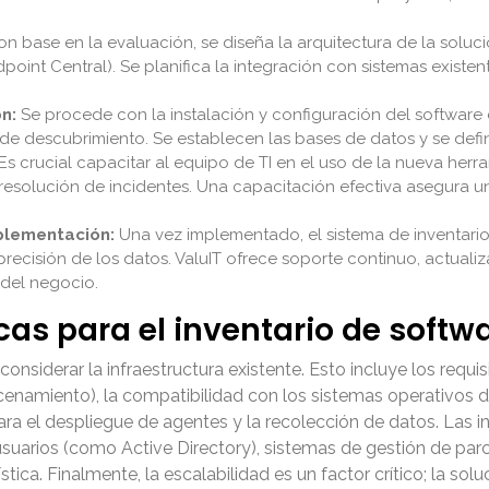
n base en la evaluación, se diseña la arquitectura de la soluc
t Central). Se planifica la integración con sistemas existent
n:
Se procede con la instalación y configuración del software
e descubrimiento. Se establecen las bases de datos y se define
Es crucial capacitar al equipo de TI en el uso de la nueva her
a resolución de incidentes. Una capacitación efectiva asegura u
plementación:
Una vez implementado, el sistema de inventari
recisión de los datos. ValuIT ofrece soporte continuo, actualiz
del negocio.
as para el inventario de softw
nsiderar la infraestructura existente. Esto incluye los requi
acenamiento), la compatibilidad con los sistemas operativos
ra el despliegue de agentes y la recolección de datos. Las i
usuarios (como Active Directory), sistemas de gestión de par
stica. Finalmente, la escalabilidad es un factor crítico; la so