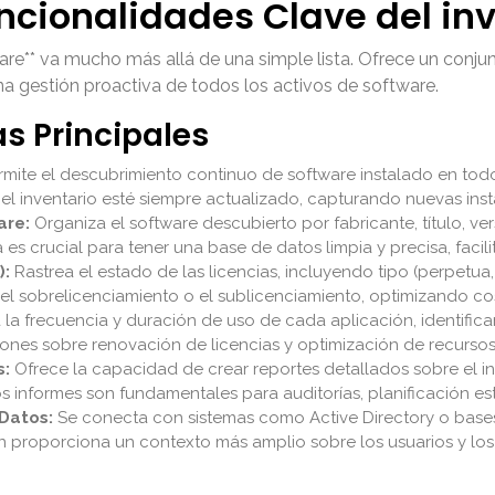
uncionalidades Clave del in
re** va mucho más allá de una simple lista. Ofrece un conju
una gestión proactiva de todos los activos de software.
as Principales
mite el descubrimiento continuo de software instalado en todos 
l inventario esté siempre actualizado, capturando nuevas inst
are:
Organiza el software descubierto por fabricante, título, ve
 es crucial para tener una base de datos limpia y precisa, facili
):
Rastrea el estado de las licencias, incluyendo tipo (perpetua
e el sobrelicenciamiento o el sublicenciamiento, optimizando c
 la frecuencia y duración de uso de cada aplicación, identifican
iones sobre renovación de licencias y optimización de recursos
s:
Ofrece la capacidad de crear reportes detallados sobre el in
s informes son fundamentales para auditorías, planificación est
 Datos:
Se conecta con sistemas como Active Directory o base
ón proporciona un contexto más amplio sobre los usuarios y los a