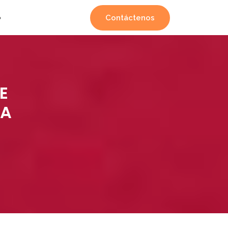
Contáctenos
o
E
RA