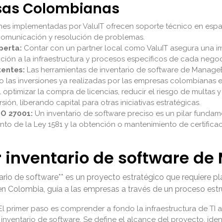
esas Colombianas
nes implementadas por ValuIT ofrecen soporte técnico en espa
 comunicación y resolución de problemas.
perta:
Contar con un partner local como ValuIT asegura una im
ución a la infraestructura y procesos específicos de cada nego
tentes:
Las herramientas de inventario de software de ManageE
 las inversiones ya realizadas por las empresas colombianas en
 optimizar la compra de licencias, reducir el riesgo de multas 
ión, liberando capital para otras iniciativas estratégicas.
SO 27001:
Un inventario de software preciso es un pilar fundam
ento de la Ley 1581 y la obtención o mantenimiento de certificac
inventario de software de 
io de software** es un proyecto estratégico que requiere pla
Colombia, guía a las empresas a través de un proceso estruc
l primer paso es comprender a fondo la infraestructura de TI ac
inventario de software. Se define el alcance del proyecto, ident