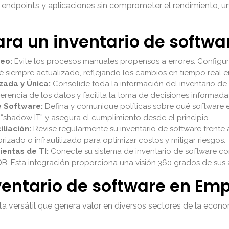
ndpoints y aplicaciones sin comprometer el rendimiento, una
ra un inventario de softwar
eo:
Evite los procesos manuales propensos a errores. Config
é siempre actualizado, reflejando los cambios en tiempo real en 
zada y Única:
Consolide toda la información del inventario de
herencia de los datos y facilita la toma de decisiones informad
e Software:
Defina y comunique políticas sobre qué software e
 “shadow IT” y asegura el cumplimiento desde el principio.
iliación:
Revise regularmente su inventario de software frente a 
rizado o infrautilizado para optimizar costos y mitigar riesgos.
ientas de TI:
Conecte su sistema de inventario de software co
. Esta integración proporciona una visión 360 grados de sus ac
ventario de software en E
nta versátil que genera valor en diversos sectores de la eco