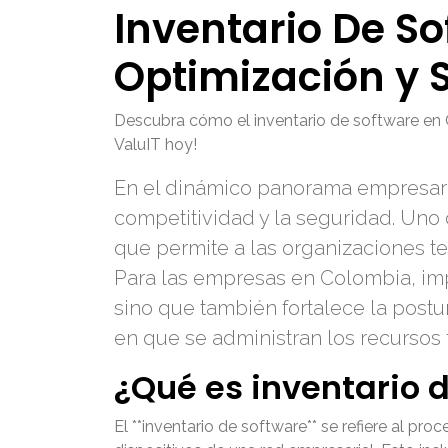
Inventario De S
Optimización y 
Descubra cómo el inventario de software en C
ValuIT hoy!
En el dinámico panorama empresarial
competitividad y la seguridad. Uno d
que permite a las organizaciones te
Para las empresas en Colombia, imp
sino que también fortalece la post
en que se administran los recursos 
¿Qué es inventario 
El **inventario de software** se refiere al pr