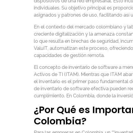
dispositivos de una red empresarial. Esto inc
individuales. Su objetivo principal es proporc
asignados y patrones de uso, facilitando así u
En el contexto del mercado colombiano y lat
creciente digitalización y la amenaza cons
lo que resulta en brechas de seguridad, incu
ValuIT, automatizan este proceso, ofreciendo
capacidades de gestión remota.
El concepto de inventario de software a menu
Activos de TI (ITAM). Mientras que ITAM abar
el inventario es el primer paso fundamental 
de inventario de software efectiva pueden red
cumplimiento. En Colombia, donde la inversión 
¿Por Qué es Importa
Colombia?
Para las empresas en Colombia, un **inventario