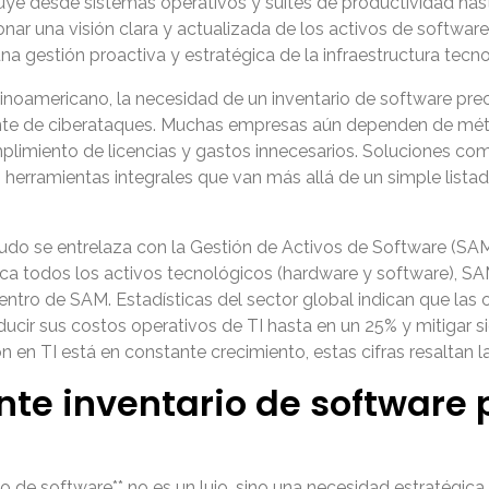
luye desde sistemas operativos y suites de productividad hast
ionar una visión clara y actualizada de los activos de software
na gestión proactiva y estratégica de la infraestructura tecno
inoamericano, la necesidad de un inventario de software pre
tante de ciberataques. Muchas empresas aún dependen de m
mplimiento de licencias y gastos innecesarios. Soluciones co
 herramientas integrales que van más allá de un simple listad
do se entrelaza con la Gestión de Activos de Software (SAM p
ca todos los activos tecnológicos (hardware y software), SA
dentro de SAM. Estadísticas del sector global indican que la
ucir sus costos operativos de TI hasta en un 25% y mitigar s
en TI está en constante crecimiento, estas cifras resaltan la
nte inventario de software
 de software** no es un lujo, sino una necesidad estratégica. 