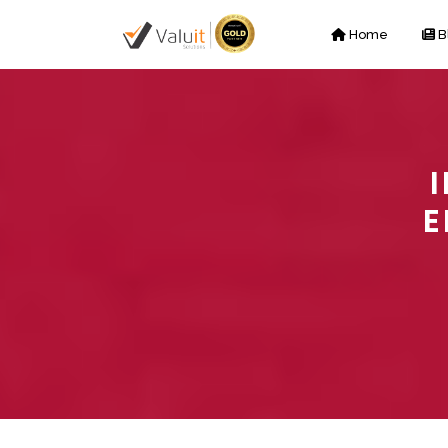
Home
B
E