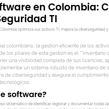
oftware en Colombia: C
Seguridad TI
olombia optimiza sus activos TI, mejora la ciberseguridad y
 colombiano, la gestión eficiente de los activos 
e los pilares de esta gestión es el **inventario 
ner una visibilidad completa de sus licencias, ap
lementar un sistema robusto de inventario de s
ura de ciberseguridad y asegura el cumplimiento
tecnológicos.
de software?
oceso sistemático de identificar, registrar y documentar todas 