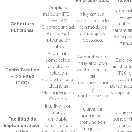
Empresariales)
Abiert
Amplia y
Fragment
modular (ITSM,
Muy amplia,
requie
UEM, IAM,
pero a menudo
Cobertura
múltip
Ciberseguridad,
con módulos
Funcional
herramien
Monitoreo).
complejos y
configur
Integración
costosos.
manua
nativa.
Altamente
Generalmente
competitivo,
Bajo co
muy alto, con
excelente
inicial, pe
Costo Total de
costos ocultos
relación
TCO p
Propiedad
de
calidad-precio.
soport
(TCO)
implementación
Licencias
personali
y
ManageEngine
y capacit
mantenimiento.
flexibles.
Intuitivo, con
Curva de
interfaz
Requiere
aprendizaje
Facilidad de
amigable.
conocimi
pronunciada,
Implementación
ValuIT ofrece
técnic
requiere