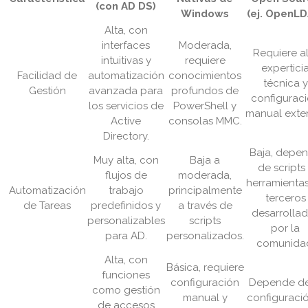
(con AD DS)
Windows
(ej. OpenLD
Alta, con
interfaces
Moderada,
Requiere a
intuitivas y
requiere
expertici
Facilidad de
automatización
conocimientos
técnica y
Gestión
avanzada para
profundos de
configurac
los servicios de
PowerShell y
manual exte
Active
consolas MMC.
Directory.
Baja, depe
Muy alta, con
Baja a
de scripts
flujos de
moderada,
herramienta
Automatización
trabajo
principalmente
terceros
de Tareas
predefinidos y
a través de
desarrolla
personalizables
scripts
por la
para AD.
personalizados.
comunida
Alta, con
Básica, requiere
funciones
configuración
Depende de
como gestión
manual y
configuraci
de accesos