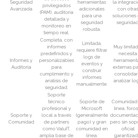
Seguridad
herramientas
la integrac
privilegiados
Avanzada
adicionales
con otra
(PAM), auditoría
para una
soluciones
detallada y
seguridad
seguridad
monitoreo en
robusta.
tiempo real.
Completa, con
Limitada,
informes
Muy limitad
requiere filtrar
predefinidos y
necesita
logs de
Informes y
personalizables
herramient
eventos y
Auditoría
para
externas p
construir
cumplimiento y
consolidar
informes
análisis de
analizar lo
manualmente.
seguridad.
Soporte
técnico
Soporte de
Comunidad
profesional y
Microsoft
línea, foros
Soporte y
local a través
(generalmente
documentac
Comunidad
de partners
pago) y gran
pero sin sop
como ValuIT,
comunidad en
oficial
amplia base de
línea.
garantizad