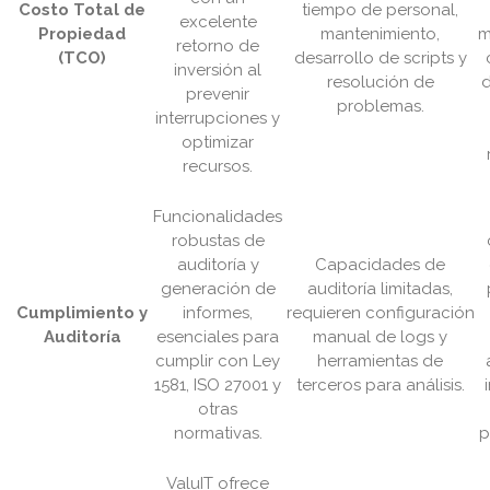
Costo Total de
tiempo de personal,
excelente
Propiedad
mantenimiento,
m
retorno de
(TCO)
desarrollo de scripts y
inversión al
resolución de
d
prevenir
problemas.
interrupciones y
optimizar
recursos.
Funcionalidades
robustas de
auditoría y
Capacidades de
generación de
auditoría limitadas,
Cumplimiento y
informes,
requieren configuración
Auditoría
esenciales para
manual de logs y
cumplir con Ley
herramientas de
1581, ISO 27001 y
terceros para análisis.
otras
normativas.
p
ValuIT ofrece