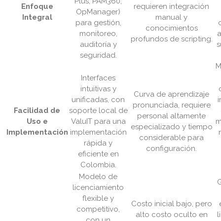
Plus, PAM360,
Enfoque
requieren integración
OpManager)
Integral
manual y
para gestión,
conocimientos
monitoreo,
a
profundos de scripting.
auditoría y
s
seguridad.
M
Interfaces
intuitivas y
Curva de aprendizaje
unificadas, con
pronunciada, requiere
Facilidad de
soporte local de
personal altamente
Uso e
ValuIT para una
m
especializado y tiempo
Implementación
implementación
considerable para
rápida y
configuración.
eficiente en
Colombia.
Modelo de
G
licenciamiento
flexible y
Costo inicial bajo, pero
competitivo,
alto costo oculto en
l
con un