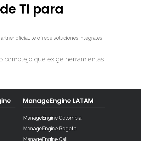
de TI para
ner oficial, te ofrece soluciones integrales
fío complejo que exige herramientas
ine
ManageEngine LATAM
ManageEngine Colombia
ManageEngine Bogota
ManageEngine Cali