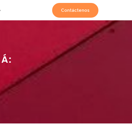
Contáctenos
o
Á:
A