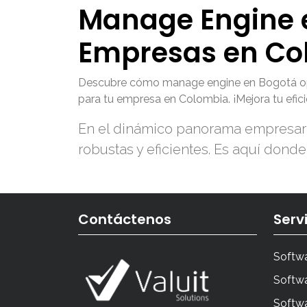
Manage Engine e
Empresas en Co
Descubre cómo manage engine en Bogotá optimi
para tu empresa en Colombia. ¡Mejora tu efici
En el dinámico panorama empresaria
robustas y eficientes. Es aquí do
Contáctenos
Serv
Softwa
Softwa
Softw