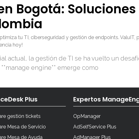
n Bogotá: Soluciones 
lombia
za tu TI, ciberseguridad y gestión de endpoints. ValuIT, part
encia hoy!
l actual, la gestión de TI se ha vuelto un desa
nde **manage engine** emerge como
iceDesk Plus
Expertos ManageEng
re gestión tickets
OpManager
re Mesa de Servicio
AdSelfService Plus
are Mesa de Ayuda
AdManager Plus