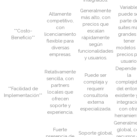
integrados.
Variable
Generalmente
Altamente
puede s
más alto, con
competitivo,
parte d
precios que
con
suites m
**Costo-
escalan
licenciamiento
grandes
Beneficio**
rápidamente
flexible para
tener
según
diversas
modelos
funcionalidades
empresas.
precios 
y usuarios.
usuario
Depende
Relativamente
Puede ser
la
sencilla, con
compleja y
compleji
partners
**Facilidad de
requerir
del ento
locales que
Implementación**
consultoría
existente 
ofrecen
externa
integrac
soporte y
especializada.
con otr
experiencia.
herramien
Generalme
Fuerte
global, 
Soporte global,
presencia de
recursos