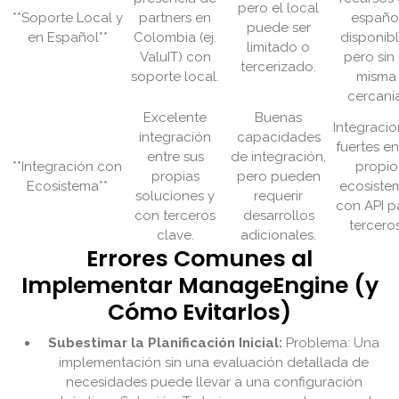
pero el local
**Soporte Local y
partners en
españo
puede ser
en Español**
Colombia (ej.
disponib
limitado o
ValuIT) con
pero sin 
tercerizado.
soporte local.
misma
cercanía
Excelente
Buenas
Integraci
integración
capacidades
fuertes en
entre sus
de integración,
**Integración con
propio
propias
pero pueden
Ecosistema**
ecosiste
soluciones y
requerir
con API p
con terceros
desarrollos
terceros
clave.
adicionales.
Errores Comunes al
Implementar ManageEngine (y
Cómo Evitarlos)
Subestimar la Planificación Inicial:
Problema: Una
implementación sin una evaluación detallada de
necesidades puede llevar a una configuración