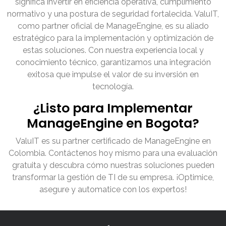
significa invertir en eficiencia operativa, cumplimiento
normativo y una postura de seguridad fortalecida. ValuIT,
como partner oficial de ManageEngine, es su aliado
estratégico para la implementación y optimización de
estas soluciones. Con nuestra experiencia local y
conocimiento técnico, garantizamos una integración
exitosa que impulse el valor de su inversión en
tecnología.
¿Listo para Implementar
ManageEngine en Bogota?
ValuIT es su partner certificado de ManageEngine en
Colombia. Contáctenos hoy mismo para una evaluación
gratuita y descubra cómo nuestras soluciones pueden
transformar la gestión de TI de su empresa. ¡Optimice,
asegure y automatice con los expertos!