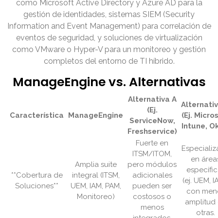
como Microsoft Active Directory y Azure AD para la
gestión de identidades, sistemas SIEM (Security
Information and Event Management) para correlación de
eventos de seguridad, y soluciones de virtualización
como VMware o Hyper-V para un monitoreo y gestión
completos del entorno de TI híbrido.
ManageEngine vs. Alternativas
Alternativa A
Alternati
(Ej.
Característica
ManageEngine
(Ej. Micro
ServiceNow,
Intune, O
Freshservice)
Fuerte en
Especiali
ITSM/ITOM,
en área
Amplia suite
pero módulos
específic
**Cobertura de
integral (ITSM,
adicionales
(ej. UEM, I
Soluciones**
UEM, IAM, PAM,
pueden ser
con men
Monitoreo)
costosos o
amplitud
menos
otras.