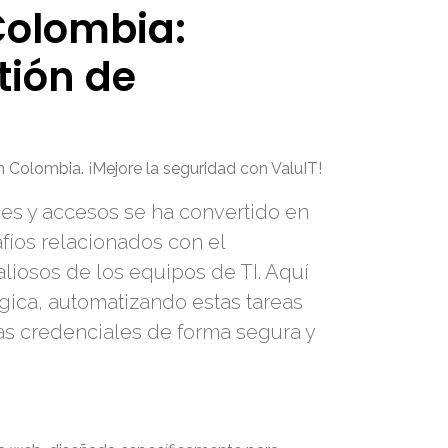
Colombia:
tión de
 Colombia. ¡Mejore la seguridad con ValuIT!
des y accesos se ha convertido en
fíos relacionados con el
iosos de los equipos de TI. Aquí
ica, automatizando estas tareas
ias credenciales de forma segura y