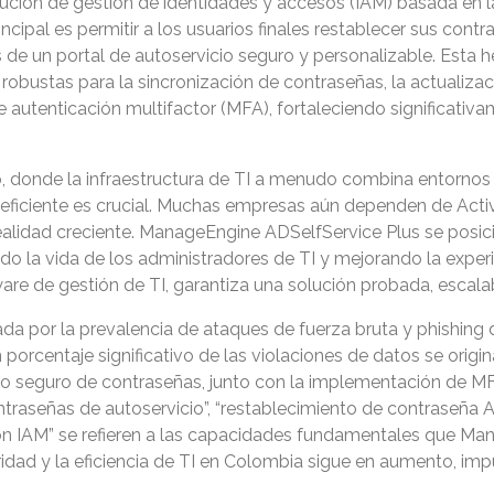
ción de gestión de identidades y accesos (IAM) basada en 
ncipal es permitir a los usuarios finales restablecer sus cont
 de un portal de autoservicio seguro y personalizable. Esta 
obustas para la sincronización de contraseñas, la actualizaci
 autenticación multifactor (MFA), fortaleciendo significativ
 donde la infraestructura de TI a menudo combina entornos lo
 eficiente es crucial. Muchas empresas aún dependen de Activ
alidad creciente. ManageEngine ADSelfService Plus se posici
do la vida de los administradores de TI y mejorando la experie
re de gestión de TI, garantiza una solución probada, escala
ada por la prevalencia de ataques de fuerza bruta y phishing d
porcentaje significativo de las violaciones de datos se ori
o seguro de contraseñas, junto con la implementación de MF
aseñas de autoservicio”, “restablecimiento de contraseña Act
ción IAM” se refieren a las capacidades fundamentales que M
ad y la eficiencia de TI en Colombia sigue en aumento, impuls