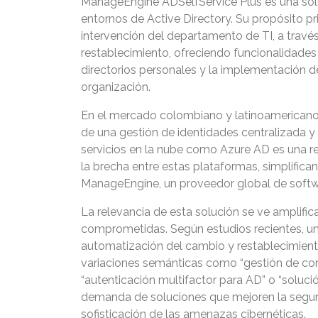
ManageEngine ADSelfService Plus es una solu
entornos de Active Directory. Su propósito pri
intervención del departamento de TI, a través
restablecimiento, ofreciendo funcionalidades r
directorios personales y la implementación de
organización.
En el mercado colombiano y latinoamericano,
de una gestión de identidades centralizada y
servicios en la nube como Azure AD es una re
la brecha entre estas plataformas, simplifican
ManageEngine, un proveedor global de softwa
La relevancia de esta solución se ve amplific
comprometidas. Según estudios recientes, un 
automatización del cambio y restablecimient
variaciones semánticas como “gestión de contr
“autenticación multifactor para AD” o “solu
demanda de soluciones que mejoren la segurid
sofisticación de las amenazas cibernéticas.