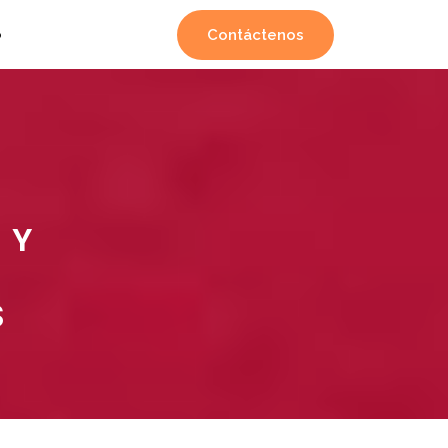
Contáctenos
o
 Y
S