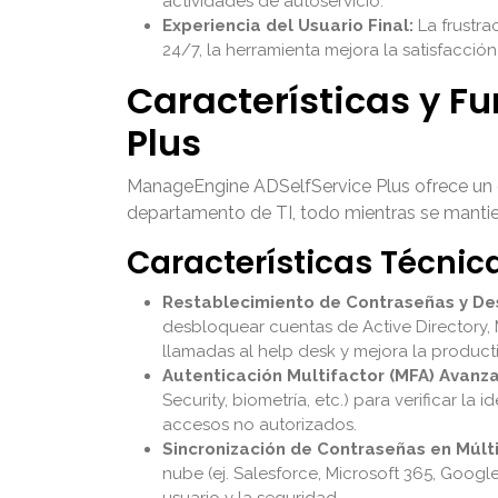
actividades de autoservicio.
Experiencia del Usuario Final:
La frustra
24/7, la herramienta mejora la satisfacción
Características y F
Plus
ManageEngine ADSelfService Plus ofrece un con
departamento de TI, todo mientras se mantien
Características Técnic
Restablecimiento de Contraseñas y De
desbloquear cuentas de Active Directory, 
llamadas al help desk y mejora la product
Autenticación Multifactor (MFA) Avanz
Security, biometría, etc.) para verificar l
accesos no autorizados.
Sincronización de Contraseñas en Múlt
nube (ej. Salesforce, Microsoft 365, Goog
usuario y la seguridad.