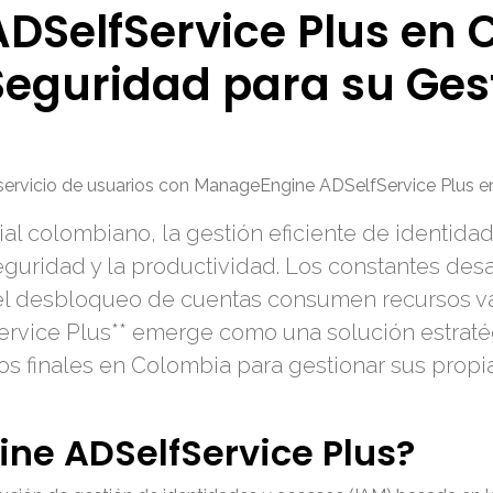
SelfService Plus en 
Seguridad para su Ges
servicio de usuarios con ManageEngine ADSelfService Plus en
l colombiano, la gestión eficiente de identida
eguridad y la productividad. Los constantes desa
el desbloqueo de cuentas consumen recursos val
vice Plus** emerge como una solución estratég
os finales en Colombia para gestionar sus prop
ne ADSelfService Plus?