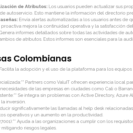
ización de Atributos:
Los usuarios pueden actualizar sus propi
 de autoservicio. Esto mantiene la información del directorio pre
raseñas:
Envía alertas automatizadas a los usuarios antes de 
 proactiva mejora la continuidad operativa y la satisfacción del
Genera informes detallados sobre todas las actividades de aut
bios de atributos. Estos informes son esenciales para la audit
esas Colombianas
cilita la adopción y el uso de la plataforma para los equipos d
cializada:** Partners como ValuIT ofrecen experiencia local 
as necesidades de las empresas en ciudades como Cali o Barranq
istente:** Se integra sin problemas con Active Directory, Azure 
la inversión.
reducir significativamente las llamadas al help desk relaciona
tos operativos y un aumento en la productividad.
7001):** Ayuda a las organizaciones a cumplir con los requisit
 mitigando riesgos legales.