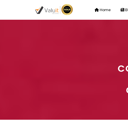
Home
B
C