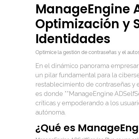
ManageEngine AD
Optimización y 
Identidades
Optimice la gestión de contraseñas y el auto
En el dinámico panorama empresaria
un pilar fundamental para la cibers
restablecimiento de contraseñas y 
es donde **ManageEngine ADSelfSer
críticas y empoderando a los usuari
autónoma.
¿Qué es ManageEngi