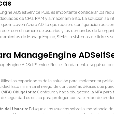
cas
gine ADSelfService Plus, es importante considerar los requi
decuados de CPU, RAM y almacenamiento. La solución se int
ue incluyen Azure AD, lo que requiere configuración adiciona
crecer con el número de usuarios y las demandas de la organi
 herramientas de ManageEngine, SIEMs o sistemas de tickets 
ara ManageEngine ADSelfSe
anageEngine ADSelfService Plus, es fundamental seguir un co
Utilice las capacidades de la solución para implementar políti
ucidad. Esto minimiza el riesgo de contraseñas débiles que pu
(MFA) Obligatoria:
Configure y haga obligatoria la MFA para t
de seguridad es crítica para proteger contra el robo de crede
n del Usuario:
Eduque a los usuarios sobre la importancia de