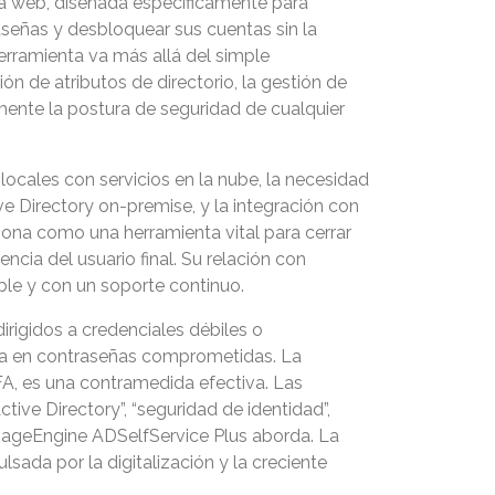
la web, diseñada específicamente para
raseñas y desbloquear sus cuentas sin la
herramienta va más allá del simple
ón de atributos de directorio, la gestión de
amente la postura de seguridad de cualquier
cales con servicios en la nube, la necesidad
e Directory on-premise, y la integración con
ona como una herramienta vital para cerrar
ncia del usuario final. Su relación con
ble y con un soporte continuo.
irigidos a credenciales débiles o
gina en contraseñas comprometidas. La
A, es una contramedida efectiva. Las
ive Directory”, “seguridad de identidad”,
anageEngine ADSelfService Plus aborda. La
ada por la digitalización y la creciente