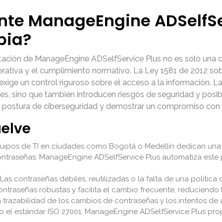
nte ManageEngine ADSelfSe
bia?
ación de ManageEngine ADSelfService Plus no es solo una c
operativa y el cumplimiento normativo. La Ley 1581 de 2012 s
xige un control riguroso sobre el acceso a la información. L
es, sino que también introducen riesgos de seguridad y posib
u postura de ciberseguridad y demostrar un compromiso con 
uelve
uipos de TI en ciudades como Bogotá o Medellín dedican una 
contraseñas. ManageEngine ADSelfService Plus automatiza este 
Las contraseñas débiles, reutilizadas o la falta de una políti
ntraseñas robustas y facilita el cambio frecuente, reduciendo 
 trazabilidad de los cambios de contraseñas y los intentos de a
o el estándar ISO 27001. ManageEngine ADSelfService Plus prop