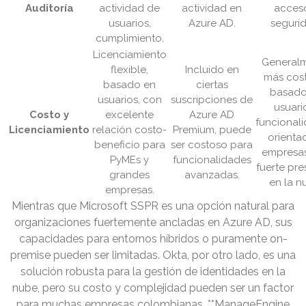
Auditoría
actividad de
actividad en
acces
usuarios,
Azure AD.
segurid
cumplimiento.
Licenciamiento
General
flexible,
Incluido en
más cos
basado en
ciertas
basado
usuarios, con
suscripciones de
usuari
Costo y
excelente
Azure AD
funcionali
Licenciamiento
relación costo-
Premium, puede
orienta
beneficio para
ser costoso para
empresa
PyMEs y
funcionalidades
fuerte pre
grandes
avanzadas.
en la n
empresas.
Mientras que Microsoft SSPR es una opción natural para
organizaciones fuertemente ancladas en Azure AD, sus
capacidades para entornos híbridos o puramente on-
premise pueden ser limitadas. Okta, por otro lado, es una
solución robusta para la gestión de identidades en la
nube, pero su costo y complejidad pueden ser un factor
para muchas empresas colombianas. **ManageEngine