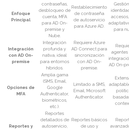
contraseñas,
Gestió
Restablecimiento
desbloqueo de
identida
Enfoque
de contraseña
cuenta, MFA
accesos
Principal
de autoservicio
para AD On-
adaptativ
para Azure AD.
premise y
para n
Nube.
Integración
Requiere Azure
Requi
Integración
profunda y
AD Connect para
agentes
con AD On-
nativa, ideal
sincronización
integraci
premise
para entornos
con AD On-
AD On-pr
híbridos.
premise.
Amplia gama
Extens
(SMS, Email,
Limitado a SMS,
adaptabl
Opciones de
Google
Email, Microsoft
políti
MFA
Authenticator,
Authenticator.
basada
biométricos,
contex
etc.).
Reportes
detallados de
Reportes básicos
Repor
Reportes y
autoservicio,
de uso y
avanzad