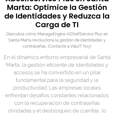
Marta: Optimice la Gestión
de Identidades y Reduzca la
Carga de TI
Descubra cómo ManageEngine ADSelfService Plus en
Santa Marta revoluciona la gestión de identidades y
contraseñas. ¡Contacte a ValuIT hoy!
En el dinámico entorno empresarial de Santa
Marta, la gestión eficiente de identidades y
accesos se ha convertido en un pilar
fundamental para la seguridad y la
productividad. Las empresas locales
enfrentan desafíos constantes relacionados
con la recuperación de contraseñas
olvidadas y el desbloqueo de cuentas, lo