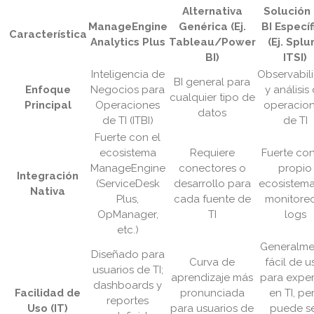
Alternativa
Solución
ManageEngine
Genérica (Ej.
BI Específ
Característica
Analytics Plus
Tableau/Power
(Ej. Splu
BI)
ITSI)
Inteligencia de
Observabil
BI general para
Enfoque
Negocios para
y análisis
cualquier tipo de
Principal
Operaciones
operacio
datos
de TI (ITBI)
de TI
Fuerte con el
ecosistema
Requiere
Fuerte con
ManageEngine
conectores o
propio
Integración
(ServiceDesk
desarrollo para
ecosistem
Nativa
Plus,
cada fuente de
monitore
OpManager,
TI
logs
etc.)
Generalme
Diseñado para
Curva de
fácil de u
usuarios de TI;
aprendizaje más
para expe
dashboards y
Facilidad de
pronunciada
en TI, pe
reportes
Uso (IT)
para usuarios de
puede s