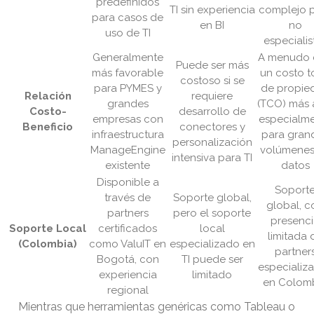
predefinidos
TI sin experiencia
complejo 
para casos de
en BI
no
uso de TI
especialis
Generalmente
A menudo 
Puede ser más
más favorable
un costo t
costoso si se
para PYMES y
de propie
Relación
requiere
grandes
(TCO) más a
Costo-
desarrollo de
empresas con
especialm
Beneficio
conectores y
infraestructura
para gran
personalización
ManageEngine
volúmenes
intensiva para TI
existente
datos
Disponible a
Soport
través de
Soporte global,
global, c
partners
pero el soporte
presenc
Soporte Local
certificados
local
limitada 
(Colombia)
como ValuIT en
especializado en
partner
Bogotá, con
TI puede ser
especializ
experiencia
limitado
en Colom
regional
Mientras que herramientas genéricas como Tableau o