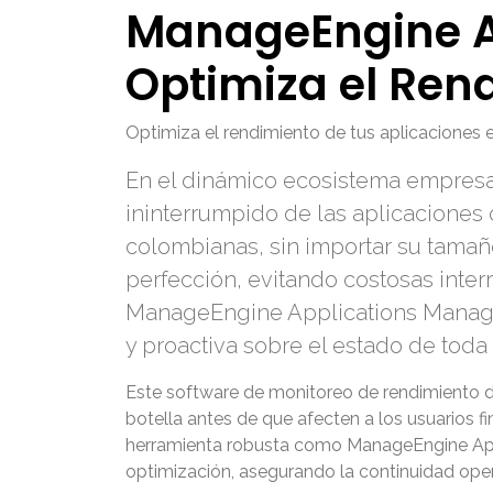
ManageEngine A
Optimiza el Rend
Optimiza el rendimiento de tus aplicaciones
En el dinámico ecosistema empresar
ininterrumpido de las aplicaciones 
colombianas, sin importar su tamaño
perfección, evitando costosas inte
ManageEngine Applications Manag
y proactiva sobre el estado de toda l
Este software de monitoreo de rendimiento de
botella antes de que afecten a los usuarios 
herramienta robusta como
ManageEngine Ap
optimización, asegurando la continuidad opera