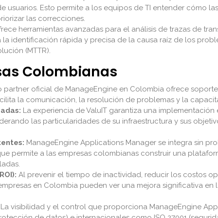
 de usuarios. Esto permite a los equipos de TI entender cómo 
riorizar las correcciones.
rece herramientas avanzadas para el análisis de trazas de tran
la identificación rápida y precisa de la causa raíz de los pro
olución (MTTR).
esas Colombianas
 partner oficial de ManageEngine en Colombia ofrece soporte 
acilita la comunicación, la resolución de problemas y la capacit
zadas:
La experiencia de ValuIT garantiza una implementación 
derando las particularidades de su infraestructura y sus objeti
tentes:
ManageEngine Applications Manager
se integra sin pr
ue permite a las empresas colombianas construir una plataform
ladas.
ROI):
Al prevenir el tiempo de inactividad, reducir los costos op
s empresas en Colombia pueden ver una mejora significativa en la
La visibilidad y el control que proporciona
ManageEngine Appl
rotección de datos) e internacionales como ISO 27001 (segurid