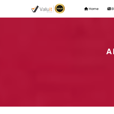
Home
B
A