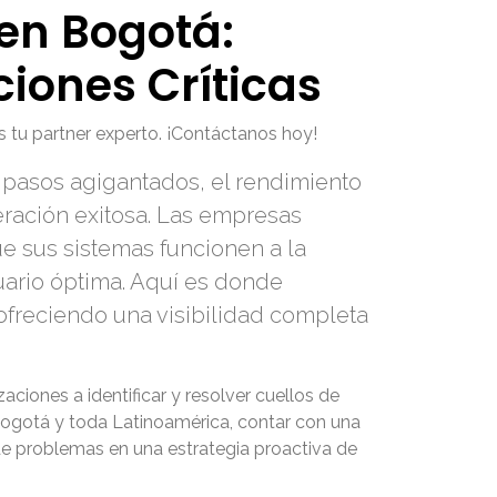
en Bogotá:
ciones Críticas
 tu partner experto. ¡Contáctanos hoy!
 pasos agigantados, el rendimiento
eración exitosa. Las empresas
e sus sistemas funcionen a la
uario óptima. Aquí es donde
ofreciendo una visibilidad completa
ciones a identificar y resolver cuellos de
 Bogotá y toda Latinoamérica, contar con una
 de problemas en una estrategia proactiva de