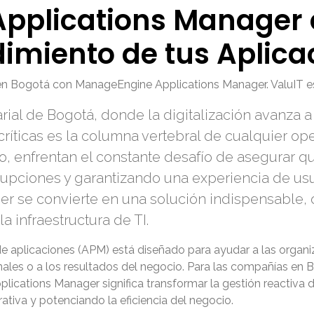
pplications Manager 
imiento de tus Aplica
 en Bogotá con ManageEngine Applications Manager. ValuIT es
ial de Bogotá, donde la digitalización avanza a
críticas es la columna vertebral de cualquier op
, enfrentan el constante desafío de asegurar qu
rrupciones y garantizando una experiencia de us
er
se convierte en una solución indispensable, 
a infraestructura de TI.
 aplicaciones (APM) está diseñado para ayudar a las organiza
finales o a los resultados del negocio. Para las compañías en
plications Manager
significa transformar la gestión reactiva
tiva y potenciando la eficiencia del negocio.