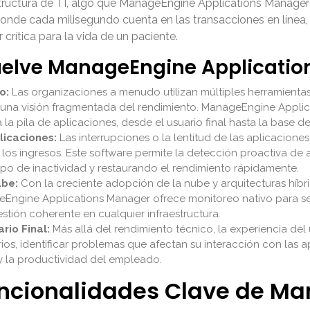
structura de TI, algo que
ManageEngine Applications Manager
 donde cada milisegundo cuenta en las transacciones en línea, 
 crítica para la vida de un paciente.
suelve ManageEngine Applicati
o:
Las organizaciones a menudo utilizan múltiples herramient
 y una visión fragmentada del rendimiento.
ManageEngine Applic
la pila de aplicaciones, desde el usuario final hasta la base de
licaciones:
Las interrupciones o la lentitud de las aplicacion
y los ingresos. Este software permite la detección proactiva de 
mpo de inactividad y restaurando el rendimiento rápidamente.
ube:
Con la creciente adopción de la nube y arquitecturas híbri
Engine Applications Manager
ofrece monitoreo nativo para se
stión coherente en cualquier infraestructura.
rio Final:
Más allá del rendimiento técnico, la experiencia del u
ios, identificar problemas que afectan su interacción con las ap
e y la productividad del empleado.
Funcionalidades Clave de M