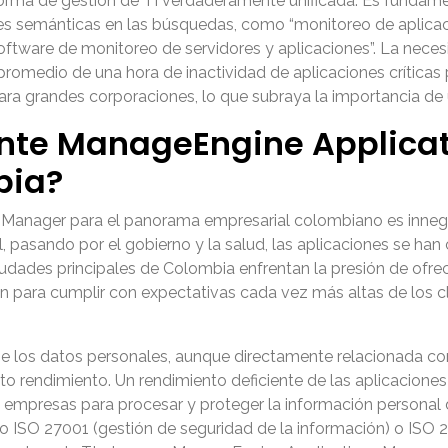
forma de gestión de TI verdaderamente unificada. Es fundam
nes semánticas en las búsquedas, como “monitoreo de aplic
software de monitoreo de servidores y aplicaciones”. La neces
 promedio de una hora de inactividad de aplicaciones críticas
ra grandes corporaciones, lo que subraya la importancia de 
ante ManageEngine Applica
bia?
 Manager
para el panorama empresarial colombiano es innegab
ail, pasando por el gobierno y la salud, las aplicaciones se ha
udades principales de Colombia enfrentan la presión de ofrec
n para cumplir con expectativas cada vez más altas de los c
e los datos personales, aunque directamente relacionada con 
o rendimiento. Un rendimiento deficiente de las aplicaciones p
as empresas para procesar y proteger la información persona
 ISO 27001 (gestión de seguridad de la información) o ISO 2