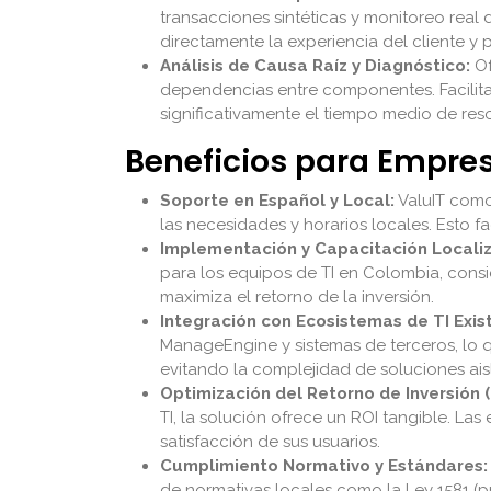
transacciones sintéticas y monitoreo real
directamente la experiencia del cliente y p
Análisis de Causa Raíz y Diagnóstico:
Of
dependencias entre componentes. Facilita 
significativamente el tiempo medio de res
Beneficios para Empr
Soporte en Español y Local:
ValuIT como
las necesidades y horarios locales. Esto f
Implementación y Capacitación Locali
para los equipos de TI en Colombia, consi
maximiza el retorno de la inversión.
Integración con Ecosistemas de TI Exis
ManageEngine y sistemas de terceros, lo q
evitando la complejidad de soluciones ais
Optimización del Retorno de Inversión (
TI, la solución ofrece un ROI tangible. La
satisfacción de sus usuarios.
Cumplimiento Normativo y Estándares:
de normativas locales como la Ley 1581 (p