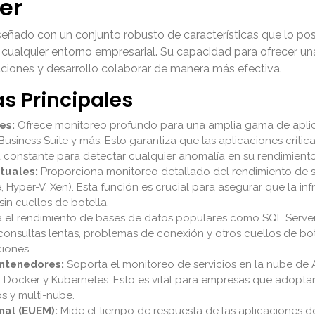
er
señado con un conjunto robusto de características que lo po
n cualquier entorno empresarial. Su capacidad para ofrecer un
aciones y desarrollo colaborar de manera más efectiva.
as Principales
es:
Ofrece monitoreo profundo para una amplia gama de aplica
Business Suite y más. Esto garantiza que las aplicaciones crític
constante para detectar cualquier anomalía en su rendimiento
tuales:
Proporciona monitoreo detallado del rendimiento de serv
 Hyper-V, Xen). Esta función es crucial para asegurar que la in
in cuellos de botella.
 el rendimiento de bases de datos populares como SQL Server
r consultas lentas, problemas de conexión y otros cuellos de b
ciones.
ontenedores:
Soporta el monitoreo de servicios en la nube de
cker y Kubernetes. Esto es vital para empresas que adoptan 
s y multi-nube.
nal (EUEM):
Mide el tiempo de respuesta de las aplicaciones des