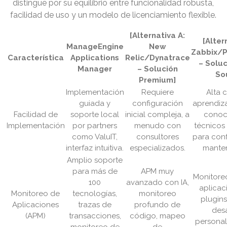
distingue por su equilibrio entre funcionalidad robusta,
facilidad de uso y un modelo de licenciamiento flexible.
[Alternativa A:
[Alter
ManageEngine
New
Zabbix/
Característica
Applications
Relic/Dynatrace
– Solu
Manager
– Solución
So
Premium]
Implementación
Requiere
Alta 
guiada y
configuración
aprendiza
Facilidad de
soporte local
inicial compleja, a
conoc
Implementación
por partners
menudo con
técnicos
como ValuIT,
consultores
para conf
interfaz intuitiva.
especializados.
manten
Amplio soporte
para más de
APM muy
Monitore
100
avanzado con IA,
aplicac
Monitoreo de
tecnologías,
monitoreo
plugins
Aplicaciones
trazas de
profundo de
desa
(APM)
transacciones,
código, mapeo
personal