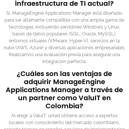
infraestructura de TI actual?
Sí, ManageEngine Applications Manager está diseñado
para ser altamente compatible con una amplia gama de
tecnologías, incluyendo servidores Windows y Linux,
bases de datos populares (SQL, Oracle, MySQL),
entornos virtuales (VMware, Hyper-V), servicios en la
nube (AWS, Azure) y diversas aplicaciones empresariales.
Realizamos una evaluación previa para asegurar una
integración perfecta.
¿Cuáles son las ventajas de
adquirir ManageEngine
Applications Manager a través de
un partner como ValuIT en
Colombia?
Al elegir a ValuIT, usted obtiene acceso a expertos
locales con conocimiento del mercado colombiano,