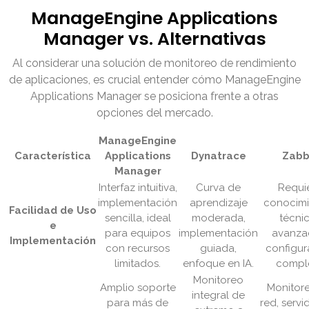
ManageEngine Applications
Manager vs. Alternativas
Al considerar una solución de monitoreo de rendimiento
de aplicaciones, es crucial entender cómo ManageEngine
Applications Manager se posiciona frente a otras
opciones del mercado.
ManageEngine
Característica
Applications
Dynatrace
Zabb
Manager
Interfaz intuitiva,
Curva de
Requi
implementación
aprendizaje
conocimi
Facilidad de Uso
sencilla, ideal
moderada,
técni
e
para equipos
implementación
avanza
Implementación
con recursos
guiada,
configur
limitados.
enfoque en IA.
comple
Monitoreo
Amplio soporte
Monitor
integral de
para más de
red, servi