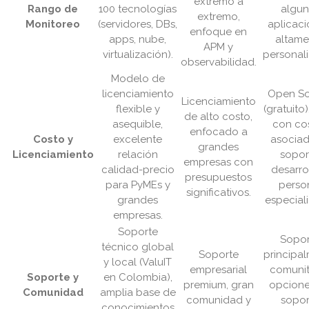
extremo a
Rango de
100 tecnologías
algun
extremo,
Monitoreo
(servidores, DBs,
aplicaci
enfoque en
apps, nube,
altame
APM y
virtualización).
personali
observabilidad.
Modelo de
licenciamiento
Open So
Licenciamiento
flexible y
(gratuito
de alto costo,
asequible,
con co
enfocado a
Costo y
excelente
asociad
grandes
Licenciamiento
relación
sopor
empresas con
calidad-precio
desarro
presupuestos
para PyMEs y
perso
significativos.
grandes
especial
empresas.
Soporte
Sopor
técnico global
Soporte
principa
y local (ValuIT
empresarial
comunit
Soporte y
en Colombia),
premium, gran
opcione
Comunidad
amplia base de
comunidad y
sopor
conocimientos