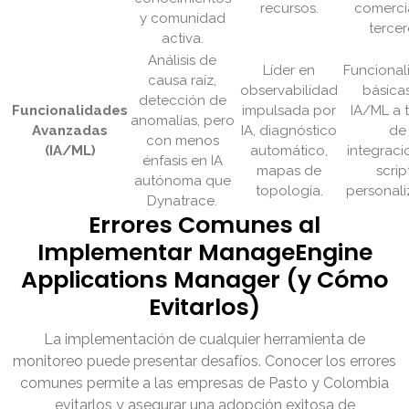
recursos.
comerci
y comunidad
tercer
activa.
Análisis de
Líder en
Funcional
causa raíz,
observabilidad
básica
detección de
Funcionalidades
impulsada por
IA/ML a 
anomalías, pero
Avanzadas
IA, diagnóstico
de
con menos
(IA/ML)
automático,
integraci
énfasis en IA
mapas de
scrip
autónoma que
topología.
personali
Dynatrace.
Errores Comunes al
Implementar ManageEngine
Applications Manager (y Cómo
Evitarlos)
La implementación de cualquier herramienta de
monitoreo puede presentar desafíos. Conocer los errores
comunes permite a las empresas de Pasto y Colombia
evitarlos y asegurar una adopción exitosa de