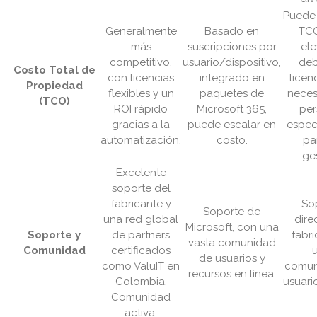
Puede 
Generalmente
Basado en
TC
más
suscripciones por
el
competitivo,
usuario/dispositivo,
deb
Costo Total de
con licencias
integrado en
licenc
Propiedad
flexibles y un
paquetes de
neces
(TCO)
ROI rápido
Microsoft 365,
per
gracias a la
puede escalar en
espec
automatización.
costo.
pa
ges
Excelente
soporte del
fabricante y
So
Soporte de
una red global
dire
Microsoft, con una
Soporte y
de partners
fabri
vasta comunidad
Comunidad
certificados
de usuarios y
como ValuIT en
comun
recursos en línea.
Colombia.
usuario
Comunidad
activa.