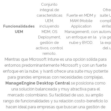
Conjunto
integral de
Ofre
características
Fuerte en MDM y
suite
UEM,
MAM (Mobile
compl
Funcionalidades
incluyendo
Application
énfas
UEM
MDM, OS
Management), con
automa
Deployment,
un enfoque en la
y la g
gestión de
nube y BYOD.
la exp
activos, control
del u
remoto.
Mientras que Microsoft Intune es una opción sólida para
entornos predominantemente Microsoft y con un fuerte
enfoque en la nube, y Ivanti ofrece una suite muy potente
para grandes empresas con necesidades complejas,
ManageEngine Desktop Central
se posiciona como
una solución balanceada y muy atractiva para el
mercado colombiano. Su facilidad de uso, su amplio
rango de funcionalidades y su relación costo-beneficio lo
hacen ideal para empresas que buscan una gestión de