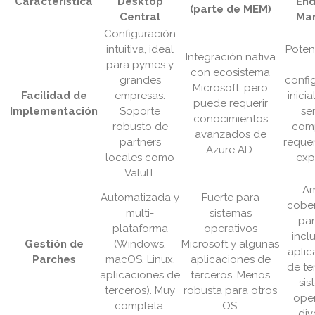
Característica
Desktop
End
(parte de MEM)
Central
Ma
Configuración
intuitiva, ideal
Poten
Integración nativa
para pymes y
con ecosistema
grandes
confi
Microsoft, pero
Facilidad de
empresas.
inici
puede requerir
Implementación
Soporte
se
conocimientos
robusto de
comp
avanzados de
partners
requer
Azure AD.
locales como
expe
ValuIT.
Am
Automatizada y
Fuerte para
cober
multi-
sistemas
par
plataforma
operativos
incl
Gestión de
(Windows,
Microsoft y algunas
aplic
Parches
macOS, Linux,
aplicaciones de
de te
aplicaciones de
terceros. Menos
sis
terceros). Muy
robusta para otros
oper
completa.
OS.
div