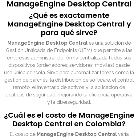
ManageEngine Desktop Central
¿Qué es exactamente
ManageEngine Desktop Central y
para qué sirve?
ManageEngine Desktop Central
es una solución de
Gestión Unificada de Endpoints (UEM) que permite a las
empresas administrar de forma centralizada todos sus
dispositivos (ordenadores, servidores, móviles) desde
una única consola. Sirve para automatizar tareas como la
gestión de parches, la distribución de software, el control
remoto, el inventario de activos y la aplicación de
políticas de seguridad, mejorando la eficiencia operativa
y la ciberseguridad.
¿Cuál es el costo de ManageEngine
Desktop Central en Colombia?
El costo de
ManageEngine Desktop Central
varía