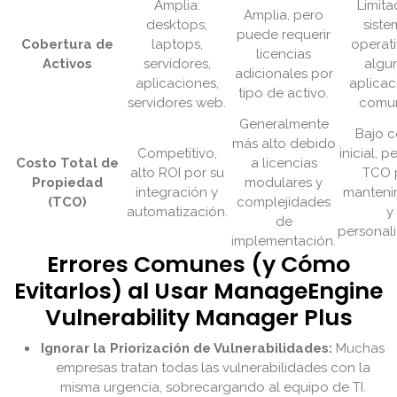
Amplia:
Limita
Amplia, pero
desktops,
siste
puede requerir
Cobertura de
laptops,
operati
licencias
Activos
servidores,
algu
adicionales por
aplicaciones,
aplicac
tipo de activo.
servidores web.
comu
Generalmente
Bajo c
más alto debido
Competitivo,
inicial, p
Costo Total de
a licencias
alto ROI por su
TCO 
Propiedad
modulares y
integración y
manteni
(TCO)
complejidades
automatización.
y
de
personali
implementación.
Errores Comunes (y Cómo
Evitarlos) al Usar ManageEngine
Vulnerability Manager Plus
Ignorar la Priorización de Vulnerabilidades:
Muchas
empresas tratan todas las vulnerabilidades con la
misma urgencia, sobrecargando al equipo de TI.