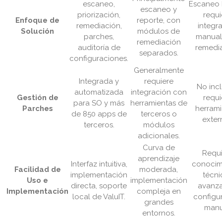
escaneo,
Escaneo 
escaneo y
priorización,
requi
Enfoque de
reporte, con
remediación,
integr
Solución
módulos de
parches,
manual
remediación
auditoría de
remedia
separados.
configuraciones.
Generalmente
Integrada y
requiere
No incl
automatizada
integración con
Gestión de
requi
para SO y más
herramientas de
Parches
herrami
de 850 apps de
terceros o
exter
terceros.
módulos
adicionales.
Curva de
Requi
aprendizaje
Interfaz intuitiva,
conocim
Facilidad de
moderada,
implementación
técni
Uso e
implementación
directa, soporte
avanza
Implementación
compleja en
local de ValuIT.
configu
grandes
manu
entornos.