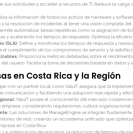
o de sus solicitudes y acceder a recursos de TI. Reduce la car
iza la información de todos los activos de hardware y software,
a y la resolución de incidentes al tener una visión completa del
ermite automatizar tareas repetitivas como la asignación de tic
s y acelerando los tiempos de respuesta. Optimiza la eficienc
o (SLA):
Define y monitorea los tiempos de respuesta y resolu
za el cumplimiento de los compromisos de servicio y la satisfacc
izables:
Proporciona métricas detalladas sobre el rendimiento 
 del usuario. Facilita la toma de decisiones basada en datos y l
as en Costa Rica y la Región
jar con un partner local como ValuIT asegura que la implemen
de comunicación y facilitando una adopción más rápida y efecti
gional:
ValuIT posee el conocimiento del mercado costarricen
 empresa, considerando regulaciones, cultura organizacional y
nte:
Las soluciones de ManageEngine se integran fluidamente c
nitoreo de red), creando un ecosistema unificado que optimiza
 empresa en Costa Rica.
:
La optimización de procesos, la reducción de tiempos de inac