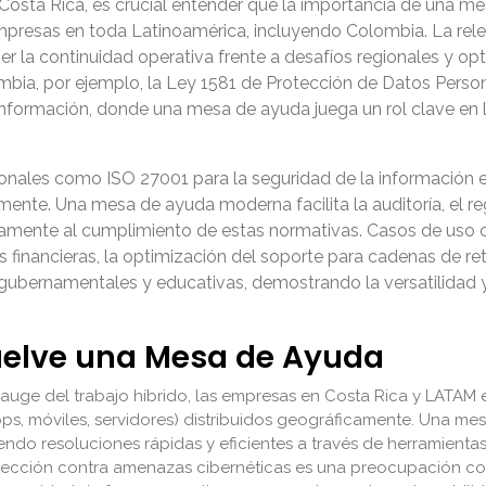
n Costa Rica, es crucial entender que la importancia de una m
presas en toda Latinoamérica, incluyendo Colombia. La relev
r la continuidad operativa frente a desafíos regionales y opti
ia, por ejemplo, la Ley 1581 de Protección de Datos Persona
a información, donde una mesa de ayuda juega un rol clave en 
onales como ISO 27001 para la seguridad de la información
te. Una mesa de ayuda moderna facilita la auditoría, el reg
ctamente al cumplimiento de estas normativas. Casos de us
 financieras, la optimización del soporte para cadenas de reta
es gubernamentales y educativas, demostrando la versatilidad 
suelve una Mesa de Ayuda
auge del trabajo híbrido, las empresas en Costa Rica y LATAM e
ops, móviles, servidores) distribuidos geográficamente. Una mes
iendo resoluciones rápidas y eficientes a través de herramientas
ección contra amenazas cibernéticas es una preocupación co