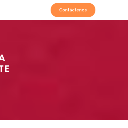
Contáctenos
o
A
TE