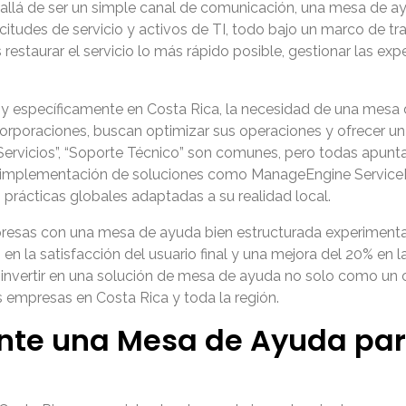
s allá de ser un simple canal de comunicación, una mesa de 
citudes de servicio y activos de TI, todo bajo un marco de t
es restaurar el servicio lo más rápido posible, gestionar las ex
 y específicamente en Costa Rica, la necesidad de una mes
rporaciones, buscan optimizar sus operaciones y ofrecer un so
ervicios”, “Soporte Técnico” son comunes, pero todas apuntan 
La implementación de soluciones como ManageEngine ServiceDe
prácticas globales adaptadas a su realidad local.
presas con una mesa de ayuda bien estructurada experimenta
n la satisfacción del usuario final y una mejora del 20% en la
e invertir en una solución de mesa de ayuda no solo como un 
 empresas en Costa Rica y toda la región.
ante una Mesa de Ayuda pa