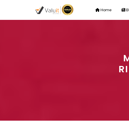
Home
B
R