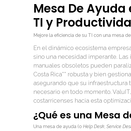
Mesa De Ayuda e
TI y Productivid
Mejore la eficiencia de su TI con una mesa d
En el dinámico ecosistema empresaria
sino una necesidad imperante. Las i
manuales obsoletos pueden paraliza
Costa Rica** robusta y bien gestion
asegurando que su infraestructura 
necesario en todo momento. ValuIT,
costarricenses hacia esta optimizac
¿Qué es una Mesa d
Una mesa de ayuda (o
Help Desk
,
Service Des