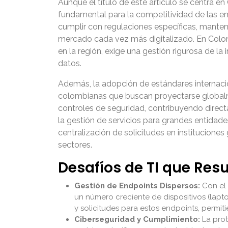
Aunque el título de este artículo se centra e
fundamental para la competitividad de las em
cumplir con regulaciones específicas, mantene
mercado cada vez más digitalizado. En Colomb
en la región, exige una gestión rigurosa de l
datos.
Además, la adopción de estándares internaci
colombianas que buscan proyectarse globalmen
controles de seguridad, contribuyendo dire
la gestión de servicios para grandes entidades
centralización de solicitudes en institucion
sectores.
Desafíos de TI que Re
Gestión de Endpoints Dispersos:
Con el 
un número creciente de dispositivos (lapt
y solicitudes para estos endpoints, permit
Ciberseguridad y Cumplimiento:
La prot