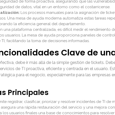
s de seguridad de forma proactiva, asegurando que las vulnerab
uridad de datos, vital en un entorno como el costarricense.
atización:
Los procesos manuales para la asignación de ticket
os. Una mesa de ayuda moderna automatiza estas tareas repetit
jorando la eficiencia general del departamento.
n una plataforma centralizada, es difícil medir el rendimiento de
los usuarios. La mesa de ayuda proporciona paneles de control
 TI, facilitando la toma de decisiones informadas.
uncionalidades Clave de u
ctiva, debe ir más allá de la simple gestión de tickets. Deb
ervicios de TI proactiva, eficiente y centrada en el usuario. 
ratégica para el negocio, especialmente para las empresas e
as Principales
ite registrar, clasificar, priorizar y resolver incidentes de TI d
 asegura una rápida restauración del servicio y una mejora conti
a los usuarios finales una base de conocimientos para resolve