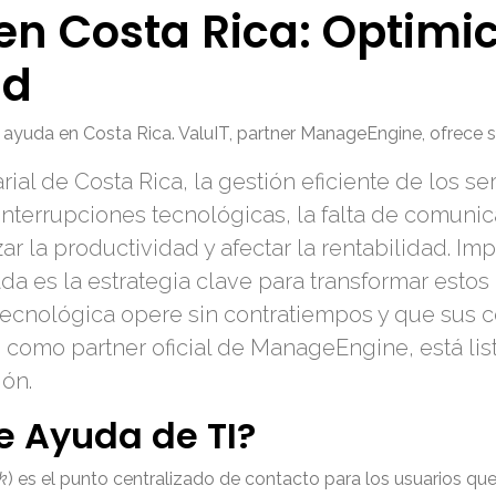
n Costa Rica: Optimic
ad
e ayuda en Costa Rica. ValuIT, partner ManageEngine, ofrece 
l de Costa Rica, la gestión eficiente de los ser
nterrupciones tecnológicas, la falta de comunic
r la productividad y afectar la rentabilidad. I
ada es la estrategia clave para transformar esto
tecnológica opere sin contratiempos y que sus c
 como partner oficial de ManageEngine, está lis
ión.
e Ayuda de TI?
k
) es el punto centralizado de contacto para los usuarios q