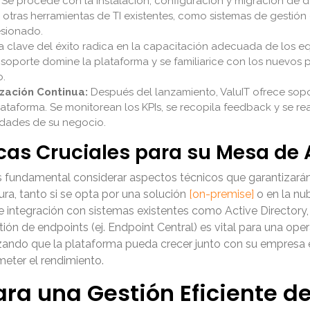
Se procede con la instalación, configuración y migración de da
 otras herramientas de TI existentes, como sistemas de gestión 
esionado.
 clave del éxito radica en la capacitación adecuada de los equi
 soporte domine la plataforma y se familiarice con los nuevos 
o.
zación Continua:
Después del lanzamiento, ValuIT ofrece sopo
 plataforma. Se monitorean los KPIs, se recopila feedback y se re
dades de su negocio.
cas Cruciales para su Mesa de
fundamental considerar aspectos técnicos que garantizarán 
tura, tanto si se opta por una solución
[on-premise]
o en la nu
e integración con sistemas existentes como Active Directory
ón de endpoints (ej. Endpoint Central) es vital para una opera
ntizando que la plataforma pueda crecer junto con su empre
meter el rendimiento.
ara una Gestión Eficiente 