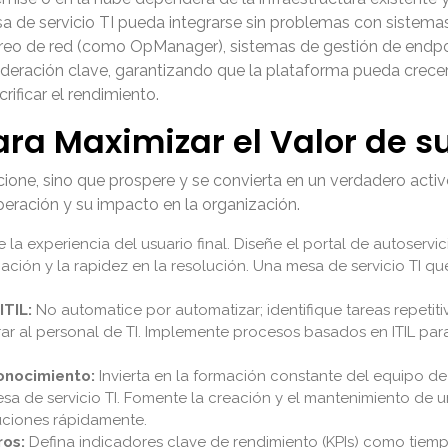
 de servicio TI pueda integrarse sin problemas con sistemas
oreo de red (como OpManager), sistemas de gestión de endpoi
sideración clave, garantizando que la plataforma pueda crec
rificar el rendimiento.
ra Maximizar el Valor de su
cione, sino que prospere y se convierta en un verdadero activ
peración y su impacto en la organización.
e la experiencia del usuario final. Diseñe el portal de autoservi
cación y la rapidez en la resolución. Una mesa de servicio TI qu
ITIL:
No automatice por automatizar; identifique tareas repetit
ar al personal de TI. Implemente procesos basados en ITIL para
onocimiento:
Invierta en la formación constante del equipo de
esa de servicio TI. Fomente la creación y el mantenimiento de
uciones rápidamente.
ros:
Defina indicadores clave de rendimiento (KPIs) como tiemp