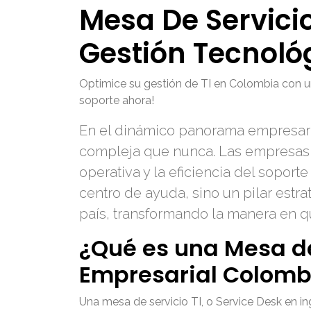
Mesa De Servici
Gestión Tecnoló
Optimice su gestión de TI en Colombia con una
soporte ahora!
En el dinámico panorama empresaria
compleja que nunca. Las empresas e
operativa y la eficiencia del soport
centro de ayuda, sino un pilar estr
país, transformando la manera en qu
¿Qué es una Mesa de 
Empresarial Colomb
Una mesa de servicio TI, o Service Desk en in