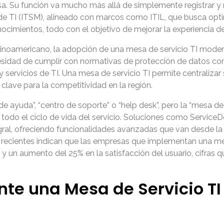
. Su función va mucho más allá de simplemente registrar y re
 de TI (ITSM), alineado con marcos como ITIL, que busca optim
cimientos, todo con el objetivo de mejorar la experiencia del 
noamericano, la adopción de una mesa de servicio TI moderna 
ecesidad de cumplir con normativas de protección de datos c
 servicios de TI. Una mesa de servicio TI permite centralizar
clave para la competitividad en la región.
 ayuda”, “centro de soporte” o “help desk”, pero la “mesa de
 todo el ciclo de vida del servicio. Soluciones como Service
tegral, ofreciendo funcionalidades avanzadas que van desde la
s recientes indican que las empresas que implementan una mes
 y un aumento del 25% en la satisfacción del usuario, cifras 
nte una Mesa de Servicio T