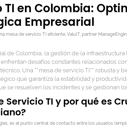
o TI en Colombia: Opti
gica Empresarial
 mesa de servicio TI eficiente. ValuIT, partner ManageEngine
l de Colombia, la gestión de la infraestructura
nfrentan desafíos constantes relacionados con 
e técnico. Una **mesa de servicio TI** robusta y
atégico que garantiza la estabilidad y productivi
e se resuelven los incidentes y se gestionan los
Servicio TI y por qué es Cru
iano?
glés, es el punto central de contacto entre los usuarios (emp