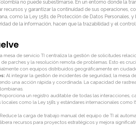
 Colombia no puede subestimarse. En un entorno donde la tra
 recursos y garantizar la continuidad de sus operaciones, co
ana, como la Ley 1581 de Protección de Datos Personales, y 
dad de la información, hacen que la trazabilidad y el contro
uelve
 mesa de servicio TI centraliza la gestión de solicitudes rela
n de parches y la resolución remota de problemas. Esto es cruc
cialmente con equipos distribuidos geográficamente en ciudad
s:
Al integrar la gestión de incidentes de seguridad, la mesa de
endo una acción rápida y coordinada. La capacidad de rastrear
olombianas.
roporciona un registro auditable de todas las interacciones, c
s locales como la Ley 1581 y estándares internacionales como I
Reduce la carga de trabajo manual del equipo de TI al automatizar
 libera recursos para proyectos estratégicos y mejora significa