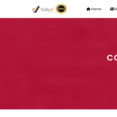
Home
B
C