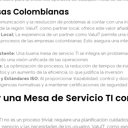
esas Colombianas
 comunicación y la resolución de problemas al contar con una 
 de la región. ValuIT, como partner local, ofrece este valor añad
Local:
La experiencia de un partner como ValuIT permite una
los procesos de las empresas colombianas. Esto asegura una int
stente:
Una buena mesa de servicio TI se integra sin problemas
ndo una visión unificada de las operaciones.
e:
La optimización de procesos, la reducción de tiempos de inac
os y un aumento de la eficiencia, lo que justifica la inversión.
 y Estándares ISO:
Al proporcionar trazabilidad, control y do
igencias normativas y a mantener certificaciones de seguridad 
na Mesa de Servicio TI con
no es un proceso trivial; requiere una planificación cuidado
del negocio y las necesidades de los usuarios. ValuIT, como e