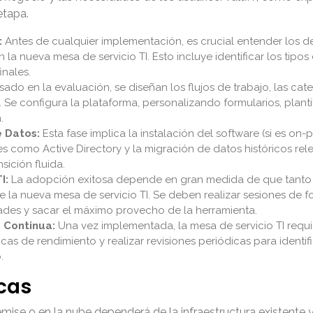
etapa.
:
Antes de cualquier implementación, es crucial entender los de
 la nueva mesa de servicio TI. Esto incluye identificar los tipo
inales.
ado en la evaluación, se diseñan los flujos de trabajo, las cate
o. Se configura la plataforma, personalizando formularios, plan
.
 Datos:
Esta fase implica la instalación del software (si es on-
es como Active Directory y la migración de datos históricos rel
sición fluida.
I:
La adopción exitosa depende en gran medida de que tanto 
de la nueva mesa de servicio TI. Se deben realizar sesiones de
ades y sacar el máximo provecho de la herramienta.
 Continua:
Una vez implementada, la mesa de servicio TI requi
as de rendimiento y realizar revisiones periódicas para identif
.
cas
ise o en la nube dependerá de la infraestructura existente y 