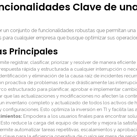
uncionalidades Clave de una
r un conjunto de funcionalidades robustas que permitan una g
les para cualquier empresa que busque optimizar sus operaci
as Principales
mite registrar, clasificar, priorizar y resolver de manera eficien
 respuesta rápida y estructurada a cualquier interrupción o nec
dentificación y eliminación de la causa raíz de incidentes recur
ión proactiva de problemas reduce drásticamente las interrupci
o estructurado para planificar, aprobar e implementar cambios
ar que las actualizaciones y modificaciones no afecten la cont
n inventario completo y actualizado de todos los activos de 
 configuraciones. Esto optimiza la inversión en TI y facilita las a
cimientos:
Empodera a los usuarios finales para encontrar sol
Esto reduce la carga del equipo de soporte y mejora la satisfa
ermite automatizar tareas repetitivas, escalamientos y aprobac
 clave para la eficiencia operativa de cualquier mesa de servici