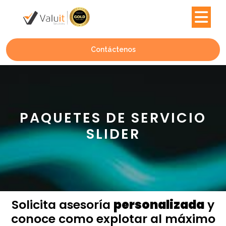
Contáctenos
PAQUETES DE SERVICIO
SLIDER
Solicita asesoría
personalizada
y
conoce como explotar al máximo