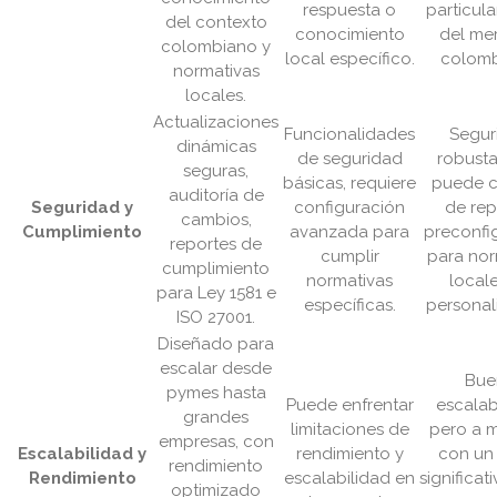
respuesta o
particul
del contexto
conocimiento
del me
colombiano y
local específico.
colomb
normativas
locales.
Actualizaciones
Funcionalidades
Segur
dinámicas
de seguridad
robusta
seguras,
básicas, requiere
puede c
auditoría de
Seguridad y
configuración
de rep
cambios,
Cumplimiento
avanzada para
preconfi
reportes de
cumplir
para nor
cumplimiento
normativas
locale
para Ley 1581 e
específicas.
personal
ISO 27001.
Diseñado para
escalar desde
Bue
pymes hasta
Puede enfrentar
escalab
grandes
limitaciones de
pero a 
empresas, con
Escalabilidad y
rendimiento y
con un
rendimiento
Rendimiento
escalabilidad en
significa
optimizado