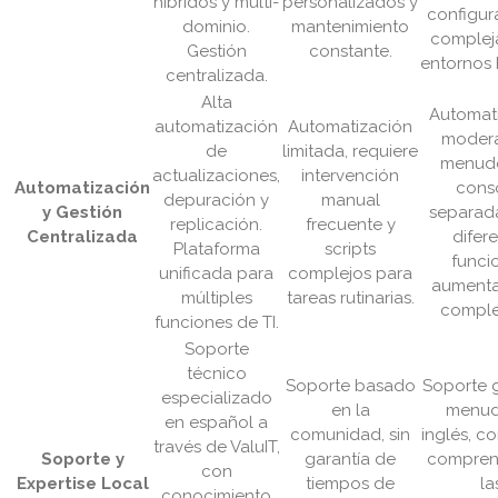
híbridos y multi-
personalizados y
configur
dominio.
mantenimiento
complej
Gestión
constante.
entornos 
centralizada.
Alta
Automat
automatización
Automatización
modera
de
limitada, requiere
menud
actualizaciones,
intervención
Automatización
cons
depuración y
manual
y Gestión
separad
replicación.
frecuente y
Centralizada
difer
Plataforma
scripts
funci
unificada para
complejos para
aumenta
múltiples
tareas rutinarias.
comple
funciones de TI.
Soporte
técnico
Soporte basado
Soporte g
especializado
en la
menud
en español a
comunidad, sin
inglés, c
través de ValuIT,
Soporte y
garantía de
compren
con
Expertise Local
tiempos de
la
conocimiento