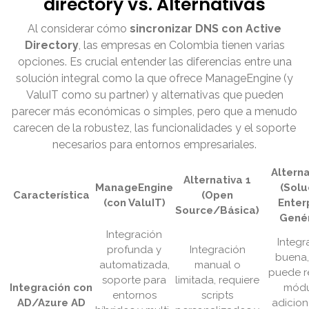
directory vs. Alternativas
Al considerar cómo
sincronizar DNS con Active
Directory
, las empresas en Colombia tienen varias
opciones. Es crucial entender las diferencias entre una
solución integral como la que ofrece ManageEngine (y
ValuIT como su partner) y alternativas que pueden
parecer más económicas o simples, pero que a menudo
carecen de la robustez, las funcionalidades y el soporte
necesarios para entornos empresariales.
Alterna
Alternativa 1
ManageEngine
(Solu
Característica
(Open
(con ValuIT)
Enter
Source/Básica)
Genér
Integración
Integr
profunda y
Integración
buena,
automatizada,
manual o
puede r
soporte para
limitada, requiere
Integración con
módu
entornos
scripts
AD/Azure AD
adicion