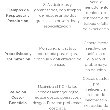
Varía, a
SLAs definidos y
menudo lento
Tiempos de
garantizados, con tiempos
debido a la
Respuesta y
de respuesta rápidos
sobrecarga de
Resolución
gracias a la proximidad y
trabajo o falta
especialización.
de experiencia.
Generalmente
Monitoreo proactivo,
reactivo, se
Proactividad y
consultoría para mejora
actúa solo
Optimización
continua y optimización de
cuando el
licencias.
problema ya
ha ocurrido.
Costos ocultos
por
Maximiza el ROI de las
ineficiencia,
Relación
licencias ManageEngine,
tiempo de
Costo-
reduce costos operativos y
inactividad y
Beneficio
riesgos. Previene problemas
necesidad de
costosos.